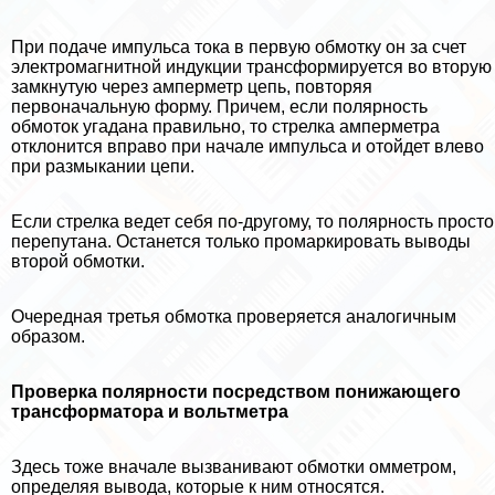
При подаче импульса тока в первую обмотку он за счет
электромагнитной индукции трaнcформируется во вторую
замкнутую через амперметр цепь, повторяя
первоначальную форму. Причем, если полярность
обмоток угадана правильно, то стрелка амперметра
отклонится вправо при начале импульса и отойдет влево
при размыкании цепи.
Если стрелка ведет себя по-другому, то полярность просто
перепyтaна. Останется только промаркировать выводы
второй обмотки.
Очередная третья обмотка проверяется аналогичным
образом.
Проверка полярности посредством понижающего
трaнcформатора и вольтметра
Здесь тоже вначале вызванивают обмотки омметром,
определяя вывода, которые к ним относятся.