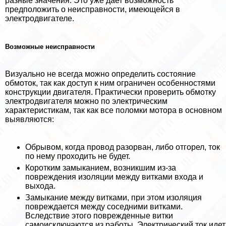
разные значения. Это уже дает возможность
предположить о неисправности, имеющейся в
электродвигателе.
Возможные неисправности
Визуально не всегда можно определить состояние
обмоток, так как доступ к ним ограничен особенностями
конструкции двигателя. Пpaктически проверить обмотку
электродвигателя можно по электрическим
хаpaктеристикам, так как все поломки мотора в основном
выявляются:
Обрывом, когда провод разорван, либо отгорел, ток
по нему проходить не будет.
Коротким замыканием, возникшим из-за
повреждения изоляции между витками входа и
выхода.
Замыкание между витками, при этом изоляция
повреждается между соседними витками.
Вследствие этого поврежденные витки
самоисключаются из работы. Электрический ток идет