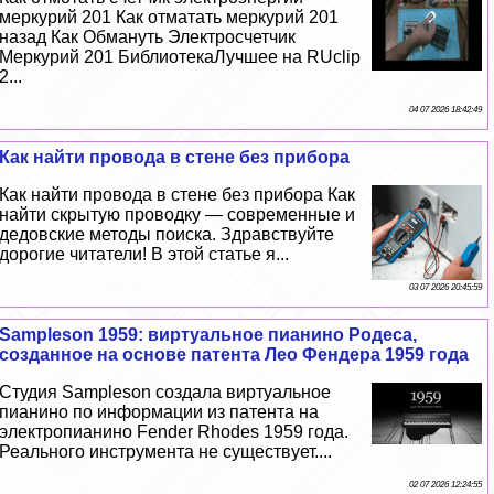
меркурий 201 Как отматать меркурий 201
назад Как Обмануть Электросчетчик
Меркурий 201 БиблиотекаЛучшее на RUclip
2...
04 07 2026 18:42:49
Как найти провода в стене без прибора
Как найти провода в стене без прибора Как
найти скрытую проводку — современные и
дедовские методы поиска. Здравствуйте
дорогие читатели! В этой статье я...
03 07 2026 20:45:59
Sampleson 1959: виртуальное пианино Родеса,
созданное на основе патента Лео Фендера 1959 года
Студия Sampleson создала виртуальное
пианино по информации из патента на
электропианино Fender Rhodes 1959 года.
Реального инструмента не существует....
02 07 2026 12:24:55