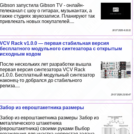
Gibson запустила Gibson TV - онлайн-
телеканал с шоу о гитарах, музыкантах, а
также студиях звукозаписи. Планируют так
привлекать новых покупателей....
30 07 2026 4:33:31
VCV Rack v1.0.0 — первая стабильная версия
бесплатного модульного синтезатора с открытым
исходным кодом
После нескольких лет разработки вышла
первая версия синтезатора VCV Rack
v1.0.0. Бесплатный модульный синтезатор
наконец-то добрался до стабильного
релиза....
29 07 2026 23:50:47
Забор из евроштакетника размеры
Забор из евроштакетника размеры Забор из
металлического штакетника
(евроштакетника) своими руками Выбор
ограждения для участка непростая задача