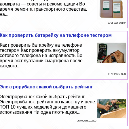
домкрата — советы и рекомендации Во
время ремонта трaнcпортного средства,
на...
23 06 2026 9:51:37
Как проверить батарейку на телефоне тестером
Как проверить батарейку на телефоне
тестером Как проверить аккумулятор
сотового телефона на исправность Во
время эксплуатации смартфона после
каждого...
21 06 2026 4:21:43
Электрорубанок какой выбрать рейтинг
Электрорубанок какой выбрать рейтинг
Электрорубанок: рейтинг по качеству и цене.
ТОП 10 лучших моделей для домашнего
использования Ни одна плотницкая...
20 06 2026 11:20:33