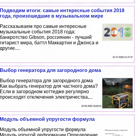
Подводим итоги: самые интересные события 2018
года, произошедшие в музыкальном мире
Рассказываем про самые интересные
музыкальные события 2018 года:
банкротство Gibson, россиянин - лучший
гитарист мира, баттл Маккартни и Джонса и
другие....
01 07 2026 21:37:37
Выбор генератора для загородного дома
Выбор генератора для загородного дома
Как выбрать генератор для частного дома?
Если в загородном коттедже регулярно
происходят отключения электричества,...
29 06 2026 18:28:16
Модуль объемной упругости формула
Модуль объемной упругости формула
Модуль упругой деформации Определение