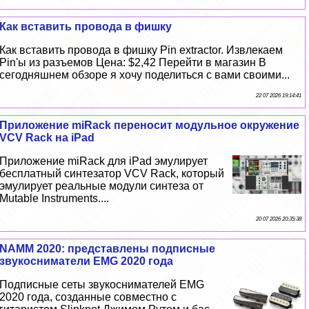
Как вставить провода в фишку
Как вставить провода в фишку Pin extractor. Извлекаем
Pin'ы из разъемов Цена: $2,42 Перейти в магазин В
сегодняшнем обзоре я хочу поделиться с вами своими...
22 07 2026 19:14:41
Приложение miRack переносит модульное окружение
VCV Rack на iPad
Приложение miRack для iPad эмулирует
бесплатный синтезатор VCV Rack, который
эмулирует реальные модули синтеза от
Mutable Instruments....
20 07 2026 20:35:38
NAMM 2020: представлены подписные
звукосниматели EMG 2020 года
Подписные сеты звукоснимателей EMG
2020 года, созданные совместно с