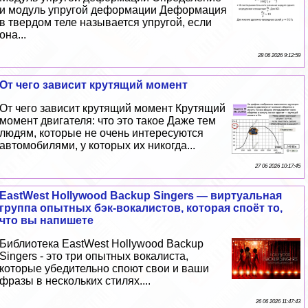
и модуль упругой деформации Деформация
в твердом теле называется упругой, если
она...
28 06 2026 9:12:59
От чего зависит крутящий момент
От чего зависит крутящий момент Крутящий
момент двигателя: что это такое Даже тем
людям, которые не очень интересуются
автомобилями, у которых их никогда...
27 06 2026 10:17:45
EastWest Hollywood Backup Singers — виртуальная
группа опытных бэк-вокалистов, которая споёт то,
что вы напишете
Библиотека EastWest Hollywood Backup
Singers - это три опытных вокалиста,
которые убедительно споют свои и ваши
фразы в нескольких стилях....
26 06 2026 11:47:43