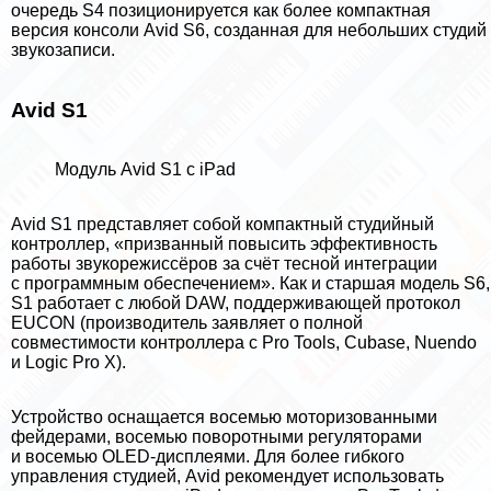
очередь S4 позиционируется как более компактная
версия консоли Avid S6, созданная для небольших студий
звукозаписи.
Avid S1
Модуль Avid S1 с iPad
Avid S1 представляет собой компактный студийный
контроллер, «призванный повысить эффективность
работы звукорежиссёров за счёт тесной интеграции
с программным обеспечением». Как и старшая модель S6,
S1 работает с
любой DAW
, поддерживающей протокол
EUCON (производитель заявляет о полной
совместимости контроллера с Pro Tools, Cubase, Nuendo
и Logic Pro X).
Устройство оснащается восемью моторизованными
фейдерами, восемью поворотными регуляторами
и восемью OLED-дисплеями. Для более гибкого
управления студией, Avid рекомендует использовать