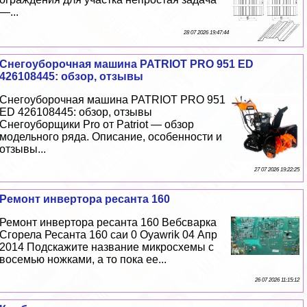
—...
28 07 2026 19:47:44
Снегоуборочная машина PATRIOT PRO 951 ED
426108445: обзор, отзывы
Снегоуборочная машина PATRIOT PRO 951
ED 426108445: обзор, отзывы
Снегоуборщики Pro от Patriot — обзор
модельного ряда. Описание, особенности и
отзывы...
27 07 2026 19:22:25
Ремонт инвертора ресанта 160
Ремонт инвертора ресанта 160 Вебсварка
Сгорела Ресанта 160 саи 0 Oyawrik 04 Апр
2014 Подскажите название микросхемы с
восемью ножками, а то пока ее...
26 07 2026 11:15:12