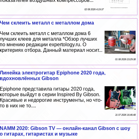
показателей воздушных компрессоров...
02 08 2026 4:19:37
Чем склеить металл с металлом дома
Чем склеить металл с металлом дома 6
лучших клеев для металла *Обзор лучших
по мнению редакции expertology.ru. О
критериях отбора. Данный материал носит...
01 08 2026 23:29:38
Линейка электрогитар Epiphone 2020 года,
вдохновлённых Gibson
Epiphone представила гитары 2020 года,
которые выйдут в серии Inspired By Gibson.
Красивые и недорогие инструменты, но что-
то в них не то....
31 07 2026 16:46:48
NAMM 2020: Gibson TV — онлайн-канал Gibson с шоу
о гитарах, гитаристах и музыке