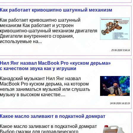
Как работает кривошипно шатунный механизм
Как работает кривошипно шатунный
механизм Как работает и устроен
кривошипно-шатунный механизм двигателя
Двигатели внутреннего сгорания,
используемые на...
25 06 2026 5:54:14
Нил Янг назвал MacBook Pro «куском дерьма»
с качеством звука как у игрушки
Канадский музыкант Нил Янг назвал
MacBook Pro куском дерьма, на котором
нельзя заниматься музыкой или слушать
музыку в высоком качестве....
24 06 2026 14:32:19
Какое масло заливают в подкатной домкрат
Какое масло заливают в подкатной домкрат
Выбор смазки для гидравлического