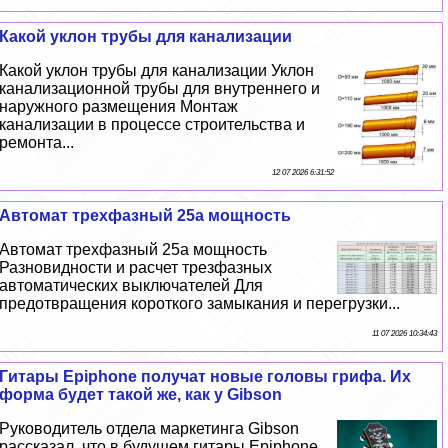
Какой уклон трубы для канализации
Какой уклон трубы для канализации Уклон
канализационной трубы для внутреннего и
наружного размещения Монтаж
канализации в процессе строительства и
ремонта...
12 07 2026 6:31:52
Автомат трехфазный 25а мощность
Автомат трехфазный 25а мощность
Разновидности и расчет трезфазных
автоматических выключателей Для
предотвращения короткого замыкания и перегрузки...
11 07 2026 10:34:43
Гитары Epiphone получат новые головы грифа. Их
форма будет такой же, как у Gibson
Руководитель отдела маркетинга Gibson
рассказал, что в будущем гитары Epiphone