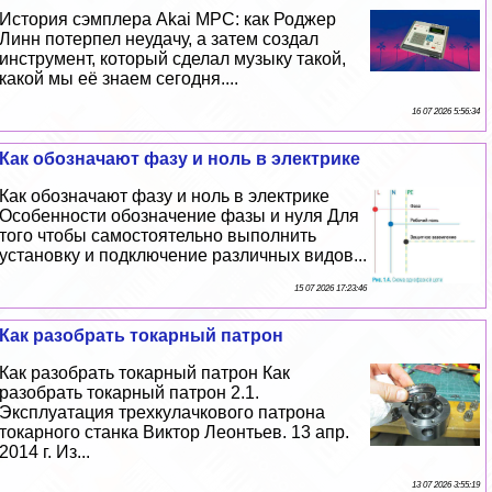
История сэмплера Akai MPC: как Роджер
Линн потерпел неудачу, а затем создал
инструмент, который сделал музыку такой,
какой мы её знаем сегодня....
16 07 2026 5:56:34
Как обозначают фазу и ноль в электрике
Как обозначают фазу и ноль в электрике
Особенности обозначение фазы и нуля Для
того чтобы самостоятельно выполнить
установку и подключение различных видов...
15 07 2026 17:23:46
Как разобрать токарный патрон
Как разобрать токарный патрон Как
разобрать токарный патрон 2.1.
Эксплуатация трехкулачкового патрона
токарного станка Виктор Леонтьев. 13 апр.
2014 г. Из...
13 07 2026 3:55:19