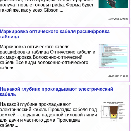
получат новые головы грифа. Форма будет
такой же, как у всех Gibson....
10 07 2026 10:46:33
Маркировка оптического кабеля расшифровка
таблица
Маркировка оптического кабеля
расшифровка таблица Оптические кабели и
их маркировка Волоконно-оптический
кабель Все виды волоконно-оптического
кабеля...
09 07 2026 15:51:35
На какой глубине прокладывают электрический
кабель
На какой глубине прокладывают
электрический кабель Прокладка кабеля под
землей – создание надежной силовой линии
для дачи и частного дома Прокладка
кабеля...