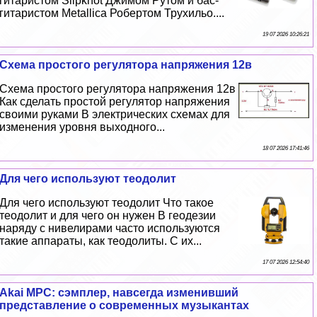
гитаристом Slipknot Джимом Рутом и бас-
гитаристом Metallica Робертом Трухильо....
19 07 2026 10:26:21
Схема простого регулятора напряжения 12в
Схема простого регулятора напряжения 12в
Как сделать простой регулятор напряжения
своими руками В электрических схемах для
изменения уровня выходного...
18 07 2026 17:41:46
Для чего используют теодолит
Для чего используют теодолит Что такое
теодолит и для чего он нужен В геодезии
наряду с нивелирами часто используются
такие аппараты, как теодолиты. С их...
17 07 2026 12:54:40
Akai MPC: сэмплер, навсегда изменивший
представление о современных музыкантах