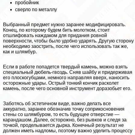
пробойник
сверло по металлу
Выбранный предмет нужно заранее модифицировать.
Конец, по которому будем бить молотком, стоит
отшлифовать наждаком для придания ровной
поверхности, чтобы было удобно ударять. Другую сторону
необходимо заострить, после чего использовать так же,
как и шлямбур.
Если в работе попадется твердый камень, можно взять
специальный дюбель-гвоздь. Сняв шайбу и придерживая
его плоскогубцами, немного направляя вверх, наносить
осторожные удары. Острый тонкий кончик расколет
камень, после чего основной инструмент доразобьет его.
Заботясь об эстетичном виде, важно делать все
аккуратно, заранее обозначив точку соприкосновения
стены со шлямбуром, то есть будущее отверстие —
карандашом. Далее, осторожно, без рывков и следя за
точкой, проделывается дырка. Конечный результат не
должен иметь надломы, поэтому важно уделить процессу