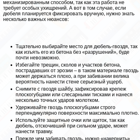
механизированным способом, так как эта работа не
требует особых ухищрений. А вот в том случае, если
дюбеля планируется фиксировать вручную, нужно знать
несколько важных нюансов:
Тщательно выбирайте место для дюбель-гвоздя, так
как изъять его из бетона без «разрушений», буде
почти невозможно.
Избегайте трещин, сколов и участков бетона,
пострадавших от эрозии – в таком материале гвоздь
может держаться плохо, а при забивании велика
вероятность нанести стене серьезный ущерб.
Снимите с гвоздя шайбу, зафиксировав крепеж
плоскогубцами или слесарными тисками и нанеся
несколько точных ударов молотком.
Удерживайте гвоздь плоскогубцами строго
перпендикулярно поверхности максимально плотно.
Используйте защитные очки или щиток, так как
дюбель, отскочивший при сильном ударе, может
нанести травму.
Прежде чем забивать гвоздь, нужно «накернить»