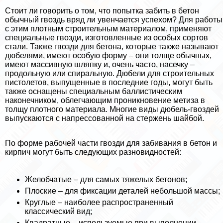
Стоит ли говорить о том, что попытка забить в бетон
обычный гвоздь вряд ли увенчается успехом? Для работы
с этим плотным строительным материалом, применяют
специальные гвозди, изготовленные из особых сортов
стали. Также гвозди для бетона, которые также называют
дюбелями, имеют особую форму – они толще обычных,
имеют массивную шляпку и, очень часто, насечку –
продольную или спиральную. Дюбели для строительных
пистолетов, выпущенные в последние годы, могут быть
также оснащены специальным баллистическим
наконечником, облегчающим проникновение метиза в
толщу плотного материала. Многие виды дюбель-гвоздей
выпускаются с напрессованной на стержень шайбой.
По форме рабочей части гвозди для забивания в бетон и
кирпич могут быть следующих разновидностей:
Желобчатые – для самых тяжелых бетонов;
Плоские – для фиксации деталей небольшой массы;
Круглые – наиболее распространенный
классический вид;
Квадратные – используемые при выполнении