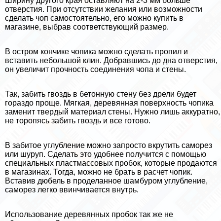
Ширину другого края оставляют на 2-3 мм больше
отверстия. При отсутствии желания или возможности
сделать чоп самостоятельно, его можно купить в
магазине, выбрав соответствующий размер.
В остром кончике чопика можно сделать пропил и
вставить небольшой клин. Добравшись до дна отверстия,
он увеличит прочность соединения чопа и стены.
Так, забить гвоздь в бетонную стену без дрели будет
гораздо проще. Мягкая, деревянная поверхность чопика
заменит твердый материал стены. Нужно лишь аккуратно,
не торопясь забить гвоздь и все готово.
В забитое углубление можно запросто вкрутить саморез
или шуруп. Сделать это удобнее получится с помощью
специальных пластмассовых пробок, которые продаются
в магазинах. Тогда, можно не брать в расчет чопик.
Вставив дюбель в проделанное шамбуром углубление,
саморез легко ввинчивается внутрь.
Использование деревянных пробок так же не