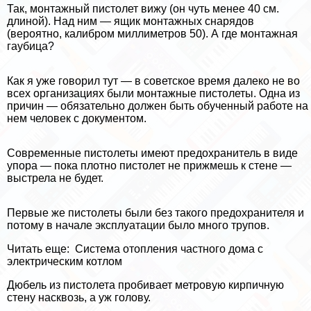
Так, монтажный пистолет вижу (он чуть менее 40 см.
длиной). Над ним — ящик монтажных снарядов
(вероятно, калибром миллиметров 50). А где монтажная
гаубица?
Как я уже говорил тут — в советское время далеко не во
всех организациях были монтажные пистолеты. Одна из
причин — обязательно должен быть обученный работе на
нем человек с документом.
Современные пистолеты имеют пpeдoxpaнитель в виде
упора — пока плотно пистолет не прижмешь к стене —
выстрела не будет.
Первые же пистолеты были без такого пpeдoxpaнителя и
потому в начале эксплуатации было много трупов.
Читать еще:
Система отопления частного дома с
электрическим котлом
Дюбель из пистолета пробивает метровую кирпичную
стену насквозь, а уж голову.