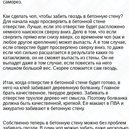
саморез.
Как сделать чоп, чтобы забить гвоздь в бетонную стену?
Для начала надо просверлить в бетонной стене
отверстие. Лучше, если это отверстие будет распложено
немного наискосок сверху вниз. Дело в том, что если
сверлить прямо или снизу вверх, со временем чоп (как и
любое другое крепление) может выпасть. А в том случае,
если отверстие будет просверлено сверху вниз, то даже
если чоп сильно расшатается в результате каких-то
катаклизмов, он не сможет выпасть из стены. Он не
выпадет даже в том случае, если повесить на него
слишком большой вес. Скорее сломается сам гвоздь.
Итак, когда отверстие в бетонной стене будет готово, в
него на клей забивают деревянную болванку. Главное
брать качественное, твердое дерево. Забивать в
отверстие трухлое дерево нет смысла. Поэтому болванка
должна быть качественной, крепкой. Ее макают в ПВА и
аккуратно забивают в бетонную стену.
Собственно теперь в бетонную стену можно без проблем
забивать гвозди. В один чоп можно забить даже несколько