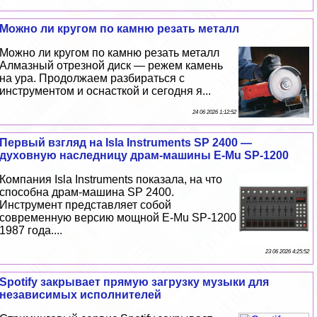
Можно ли кругом по камню резать металл
Можно ли кругом по камню резать металл
Алмазный отрезной диск — режем камень
на ура. Продолжаем разбираться с
инструментом и оснасткой и сегодня я...
24 06 2026 1:12:52
Первый взгляд на Isla Instruments SP 2400 —
духовную наследницу драм-машины E-Mu SP-1200
Компания Isla Instruments показала, на что
способна драм-машина SP 2400.
Инструмент представляет собой
современную версию мощной E-Mu SP-1200
1987 года....
23 06 2026 4:25:52
Spotify закрывает прямую загрузку музыки для
независимых исполнителей