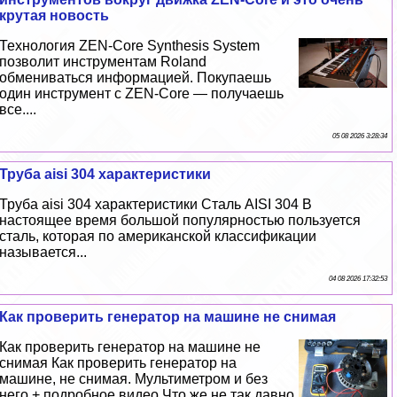
крутая новость
Технология ZEN-Core Synthesis System
позволит инструментам Roland
обмениваться информацией. Покупаешь
один инструмент с ZEN-Core — получаешь
все....
05 08 2026 3:28:34
Труба aisi 304 хаpaктеристики
Труба aisi 304 хаpaктеристики Сталь AISI 304 В
настоящее время большой популярностью пользуется
сталь, которая по американской классификации
называется...
04 08 2026 17:32:53
Как проверить генератор на машине не снимая
Как проверить генератор на машине не
снимая Как проверить генератор на
машине, не снимая. Мультиметром и без
него + подробное видео Что же не так давно