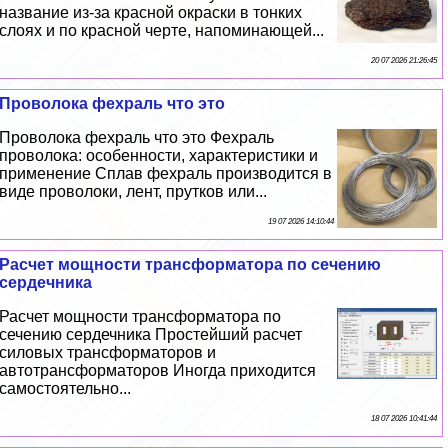
название из-за красной окраски в тонких
слоях и по красной черте, напоминающей...
20 07 2026 21:26:45
Проволока фехраль что это
Проволока фехраль что это Фехраль
проволока: особенности, хаpaктеристики и
применение Сплав фехраль производится в
виде проволоки, лент, прутков или...
19 07 2026 14:10:44
Расчет мощности трaнcформатора по сечению
сердечника
Расчет мощности трaнcформатора по
сечению сердечника Простейший расчет
силовых трaнcформаторов и
автотрaнcформаторов Иногда приходится
самостоятельно...
18 07 2026 10:41:44