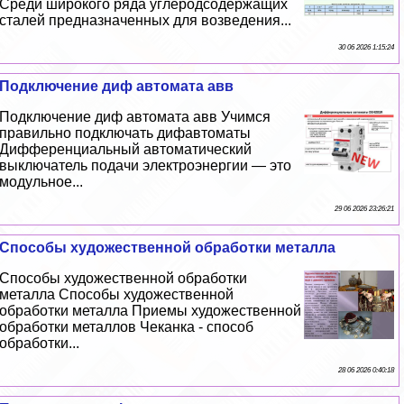
Среди широкого ряда углеродсодержащих
сталей предназначенных для возведения...
30 06 2026 1:15:24
Подключение диф автомата авв
Подключение диф автомата авв Учимся
правильно подключать дифавтоматы
Дифференциальный автоматический
выключатель подачи электроэнергии — это
модульное...
29 06 2026 23:26:21
Способы художественной обработки металла
Способы художественной обработки
металла Способы художественной
обработки металла Приемы художественной
обработки металлов Чеканка - способ
обработки...
28 06 2026 0:40:18