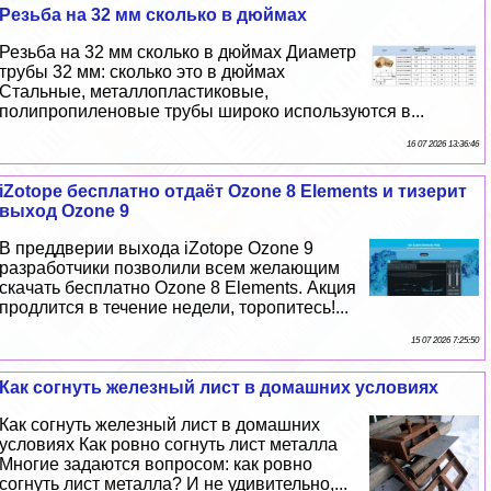
Резьба на 32 мм сколько в дюймах
Резьба на 32 мм сколько в дюймах Диаметр
трубы 32 мм: сколько это в дюймах
Стальные, металлопластиковые,
полипропиленовые трубы широко используются в...
16 07 2026 13:36:46
iZotope бесплатно отдаёт Ozone 8 Elements и тизерит
выход Ozone 9
В преддверии выхода iZotope Ozone 9
разработчики позволили всем желающим
скачать бесплатно Ozone 8 Elements. Акция
продлится в течение недели, торопитесь!...
15 07 2026 7:25:50
Как согнуть железный лист в домашних условиях
Как согнуть железный лист в домашних
условиях Как ровно согнуть лист металла
Многие задаются вопросом: как ровно
согнуть лист металла? И не удивительно,...