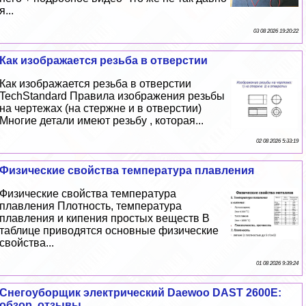
я...
03 08 2026 19:20:22
Как изображается резьба в отверстии
Как изображается резьба в отверстии
TechStandard Правила изображения резьбы
на чертежах (на стержне и в отверстии)
Многие детали имеют резьбу , которая...
02 08 2026 5:33:19
Физические свойства температура плавления
Физические свойства температура
плавления Плотность, температура
плавления и кипения простых веществ В
таблице приводятся основные физические
свойства...
01 08 2026 9:39:24
Снегоуборщик электрический Daewoo DAST 2600E:
обзор, отзывы