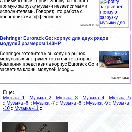
Стриминговый сервис Spotify закрывает
прямую загрузку музыки независимыми
исполнителями. Говорят, что работа с
посредниками эффективнее....
20 06 2026 5:21:26
Behringer Eurorack Go: корпус для двух рядов
модулей размером 140HP
Behringer готовится к выходу на рынок
модульных инструментов и синтезаторов.
Компания представила корпус Eurorack Go и
засветила клоны модулей Moog....
19 06 2026 6:34:36
Еще:
Музыка -1
::
Музыка -2
::
Музыка -3
::
Музыка -4
::
Музыка -5
::
Музыка -6
::
Музыка -7
::
Музыка -8
::
Музыка -9
::
Музыка
-10
::
Музыка -11
::