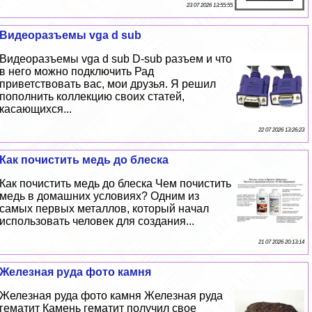
23 07 2026 13:55:55
Видеоразъемы vga d sub
Видеоразъемы vga d sub D-sub разъем и что
в него можно подключить Рад
приветствовать вас, мои друзья. Я решил
пополнить коллекцию своих статей,
касающихся...
22 07 2026 13:26:23
Как почистить медь до блеска
Как почистить медь до блеска Чем почистить
медь в домашних условиях? Одним из
самых первых металлов, который начал
использовать человек для создания...
21 07 2026 20:13:14
Железная руда фото камня
Железная руда фото камня Железная руда
гематит Камень гематит получил свое