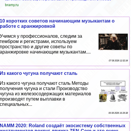
bramy.ru
10 коротких советов начинающим музыкантам о
работе с аранжировкой
Учимся у профессионалов, следим за
тембром и регистрами, используем
прострaнcтво и другие советы по
аранжировке начинающим музыкантам....
07 08 2026 11:52:34
Из какого чугуна получают сталь
Из какого чугуна получают сталь Методы
получения чугуна и стали Производство
чугуна из железосодержащих материалов
производят путем выплавки в
специальных...
06 08 2026 16:39:38
NAMM 2020: Roland создаёт экосистему собственных
инструментов вокруг движка ZEN-Core и это очень