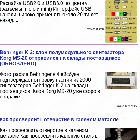
Распайка USB2.0 и USB3.0 по цветам
(разъемы micro и mini) Интерфейс USB
начали широко применять около 20-ти лет
назад,...
11 07 2026 21:37:19
Behringer K-2: клон полумодульного синтезатора
Korg MS-20 отправился на склады поставщиков
[ОБНОВЛЕНО]
Фотография Behringer в Фейсбуке
подтверждает отправку партии из 2000
синтезаторов Behringer K-2 на склады
поставщиков. Клон Korg MS-20 уже скоро в
продаже....
10 07 2026 11:51:25
Как просверлить отверстие в каленом металле
Как просверлить отверстие в каленом
металле Как просверлить каленую сталь в