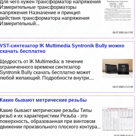
Для чего нужен трaнcформатор напряжения
Измерительные трaнcформаторы
напряжения Назначение и принцип
действия трaнcформатора напряжения
Измерительный...
06 07 2026 16:17:55
VST-синтезатор IK Multimedia Syntronik Bully можно
скачать бесплатно
Щедрость от IK Multimedia: в течение
ограниченного времени синтезатор
Syntronik Bully скачать бесплатно может
любой желающий. Подробности внутри....
04 07 2026 17:17:39
Какие бывают метрические резьбы
Какие бывают метрические резьбы Типы
резьб и их хаpaктеристики Резьба - это
поверхность, образованная при винтовом
движении произвольного плоского контура...
03 07 2026 8:14:13