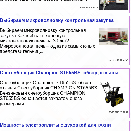
28 07 2026 5:47:43
Выбираем микроволновку контрольная закупка
Выбираем микроволновку контрольная
закупка Как выбрать хорошую
микроволновую печь на 30 лет?
Микроволновая печь – одна из самых юных
представительниц...
27 07 2026 11:52:52
Снегоуборщик Champion ST655BS: обзор, отзывы
Снегоуборщик Champion ST655BS: обзор,
отзывы Снегоуборщик CHAMPION ST655BS
Бензиновый снегоуборщик CHAMPION
ST655BS оснащается захватом снега
размерами...
26 07 2026 16:37:58
Мощность электроплиты с духовкой для кухни