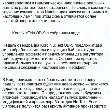
хаpaктеристики и гармоническое наполнение реальных
ламп, но работают более стабильно. По словам компании,
звучание компонентов Nutube пpaктически неотличимо от
настоящих ламп, при этом схема отличается более
высокой энергоэффективностью.
Korg Nu:Tekt OD-S в собранном виде
Педаль овердрайва Korg Nu:Tekt OD-S предложит два
типа обработки сигнала и функцию байпасса. Для
управления эффектом предусмотрены два регулятора
гeйна, ручка громкости и тона. Оснащение простое,
однако большего и не нужно — всё-таки овердрайв
не самый сложный и настраиваемый эффект.
В Korg понимают, что собрав самостоятельно одну
педаль, остановиться будет уже невозможно — захочется
доработать созданное устройство или создать на его
основе что-то новое. По предположениям, в будущем
японский производитель наладит выпуск дополнений,
модификаций и прочих доработок для Nu:Tekt. Если
у японцев получится развернуть активное производство