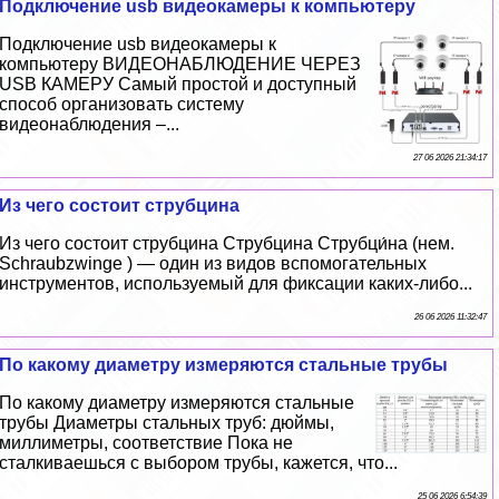
Подключение usb видеокамеры к компьютеру
Подключение usb видеокамеры к
компьютеру ВИДЕОНАБЛЮДЕНИЕ ЧЕРЕЗ
USB КАМЕРУ Самый простой и доступный
способ организовать систему
видеонаблюдения –...
27 06 2026 21:34:17
Из чего состоит струбцина
Из чего состоит струбцина Струбцина Струбци́на (нем.
Schraubzwinge ) — один из видов вспомогательных
инструментов, используемый для фиксации каких-либо...
26 06 2026 11:32:47
По какому диаметру измеряются стальные трубы
По какому диаметру измеряются стальные
трубы Диаметры стальных труб: дюймы,
миллиметры, соответствие Пока не
сталкиваешься с выбором трубы, кажется, что...
25 06 2026 6:54:39