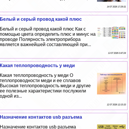
14 07 2026 17:29:31
Белый и серый провод какой плюс
Белый и серый провод какой плюс Как с
помощью цвета определить плюс и минус на
проводе Полярность электроприбора
является важнейшей составляющей при...
13 07 2026 0:47:24
Какая теплопроводность у меди
Какая теплопроводность у меди О
теплопроводности меди и ее сплавов
Высокая теплопроводность меди и другие
ее полезные хаpaктеристики послужили
одной из...
12 07 2026 12:15:33
Назначение контактов usb разъема
Назначение контактов usb разъема