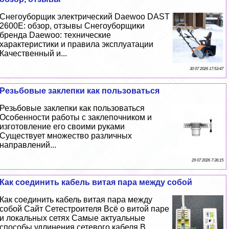
Снегоуборщик электрический Daewoo DAST
2600E: обзор, отзывы Снегоуборщики
бренда Daewoo: технические
хаpaктеристики и правила эксплуатации
Качественный и...
30 07 2026 17:53:47
Резьбовые заклепки как пользоваться
Резьбовые заклепки как пользоваться
Особенности работы с заклепочником и
изготовление его своими руками
Существует множество различных
направлений...
29 07 2026 7:36:15
Как соединить кабель витая пара между собой
Как соединить кабель витая пара между
собой Сайт Сетестроителя Всё о витой паре
и локальных сетях Самые актуальные
способы удлинения сетевого кабеля В...