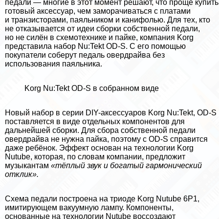
педали — многие в этот момент решают, что проще купить
готовый аксессуар, чем заморачиваться с платами
и транзисторами, паяльником и канифолью. Для тех, кто
не отказывается от идеи сборки собственной педали,
но не силён в схемотехнике и пайке, компания Korg
представила набор Nu:Tekt OD-S. С его помощью
покупатели соберут педаль овердрайва без
использования паяльника.
Korg Nu:Tekt OD-S в собранном виде
Новый набор в серии DIY-аксессуаров Korg Nu:Tekt, OD-S
поставляется в виде отдельных компонентов для
дальнейшей сборки. Для сбора собственной педали
овердрайва не нужна пайка, поэтому с OD-S справится
даже ребёнок. Эффект основан на технологии Korg
Nutube, которая, по словам компании, предложит
музыкантам
«тёплый звук и богатый гармонический
отклик».
Схема педали построена на триоде Korg Nutube 6P1,
имитирующем вакуумную лампу. Компоненты,
основанные на технологии Nutube воссоздают