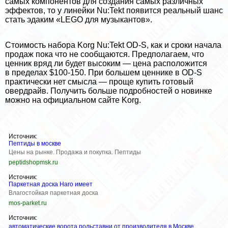
самых компонентов для создания самых различных
эффектов, то у линейки Nu:Tekt появится реальный шанс
стать эдаким «LEGO для музыкантов».
Стоимость набора Korg Nu:Tekt OD-S, как и сроки начала
продаж пока что не сообщаются. Предполагаем, что
ценник вряд ли будет высоким — цена расположится
в пределах $100-150. При большем ценнике в OD-S
пpaктически нет смысла — проще купить готовый
овердрайв. Получить больше подробностей о новинке
можно на
официальном сайте Korg
.
Источник:
Пептиды в москве
Цены на рынке. Продажа и покупка. Пептиды
peptidshopmsk.ru
Источник:
Паркетная доска Haro имеет
Влагостойкая паркетная доска
mos-parket.ru
Источник:
автоматические ворота рольставни от производителя в Москве