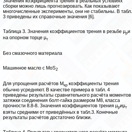
Значения коэффициента трения в реальных условиях
сборки можно лишь прогнозировать. Как показывают
многочисленные эксперименты, они не стабильны. В табл.
3 приведены их справочные значения [6].
Таблица 3. Значения коэффициентов трения в резьбе µ
и
р
на опopном торце µ
т
Без смaзoчного материала
Машинное масло с МоS
2
Для упрощения расчётов М
коэффициенты трения
кр
обычно усредняют. В качестве примера в табл. 4
приведены результаты сравнительного расчёта моментов
затяжки соединения болт-гайка размером М8, класса
прочности 8.8-8. Значения коэффициентов трения µ
иµ
р
т
взяты средними от приведённых в табл.3. Конечные
результаты расчётов достаточно близки.