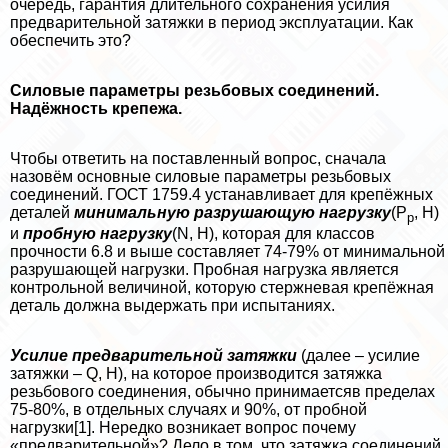
очередь, гарантия длительного сохранения усилия
предварительной затяжки в период эксплуатации. Как
обеспечить это?
Силовые параметры резьбовых соединений.
Надёжность крепежа.
Чтобы ответить на поставленный вопрос, сначала
назовём основные силовые параметры резьбовых
соединений. ГОСТ 1759.4 устанавливает для крепёжных
деталей
минимальную разрушающую нагрузку
(Р
, Н)
р
и
пробную нагрузку
(N, Н), которая для классов
прочности 6.8 и выше составляет 74-79% от минимальной
разрушающей нагрузки. Пробная нагрузка является
контрольной величиной, которую стержневая крепёжная
деталь должна выдержать при испытаниях.
Усилие предварительной затяжки
(далее – усилие
затяжки – Q, Н), на которое производится затяжка
резьбового соединения, обычно принимаетсяв пределах
75-80%, в отдельных случаях и 90%, от пробной
нагрузки[1]. Нередко возникает вопрос почему
«предварительной»? Дело в том, что затяжка соединений