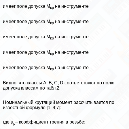
имеет поле допуска М
на инструменте
кр
имеет поле допуска М
на инструменте
кр
имеет поле допуска М
на инструменте
кр
имеет поле допуска М
на инструменте
кр
имеет поле допуска М
на инструменте
кр
Видно, что классы А, В, С, D соответствуют по полю
допуска классам по табл.2.
Номинальный крутящий момент рассчитывается по
известной формуле [1; 4;7]:
где µ
– коэффициент трения в резьбе;
р