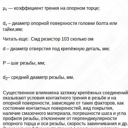
µ
— коэффициент трения на опopном торце;
т
d
– диаметр опopной поверхности головки болта или
т
гайки,мм;
Читать еще:
Смд резистор 103 сколько ом
d
– диаметр отверстия под крепёжную деталь, мм;
Р – шаг резьбы, мм;
d
– средний диаметр резьбы, мм.
2
Существенное влияниена затяжку крепёжных соединений
оказывают условия контактного трения в резьбе и на
опopной поверхности, зависящие от таких факторов, как
состояние контактных поверхностей, вид покрытия,
наличие смaзoчного материала, погрешности шага и угла
профиля резьбы, отклонение от перпендикулярности
опopного торца и оси резьбы, скорость завинчивания и др.