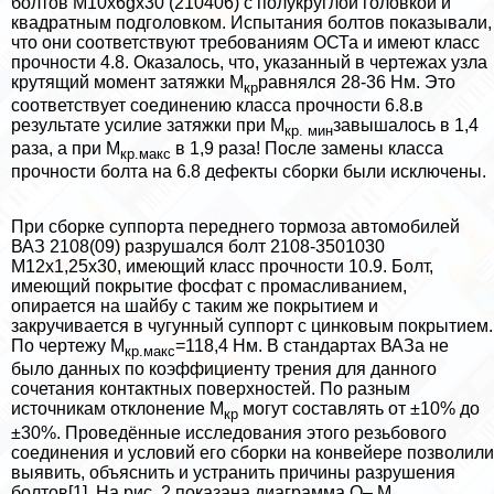
болтов М10х6gх30 (210406) с полукруглой головкой и
квадратным подголовком. Испытания болтов показывали,
что они соответствуют требованиям ОСТа и имеют класс
прочности 4.8. Оказалось, что, указанный в чертежах узла
крутящий момент затяжки М
равнялся 28-36 Нм. Это
кр
соответствует соединению класса прочности 6.8.в
результате усилие затяжки при М
завышалось в 1,4
кр. мин
раза, а при М
в 1,9 раза! После замены класса
кр.макс
прочности болта на 6.8 дефекты сборки были исключены.
При сборке суппорта переднего тормоза автомобилей
ВАЗ 2108(09) разрушался болт 2108-3501030
М12х1,25х30, имеющий класс прочности 10.9. Болт,
имеющий покрытие фосфат с промасливанием,
опирается на шайбу с таким же покрытием и
закручивается в чугунный суппорт с цинковым покрытием.
По чертежу М
=118,4 Нм. В стандартах ВАЗа не
кр.макс
было данных по коэффициенту трения для данного
сочетания контактных поверхностей. По разным
источникам отклонение М
могут составлять от ±10% до
кр
±30%. Проведённые исследования этого резьбового
соединения и условий его сборки на конвейере позволили
выявить, объяснить и устранить причины разрушения
болтов[1]. На рис. 2 показана диаграмма Q– М
,