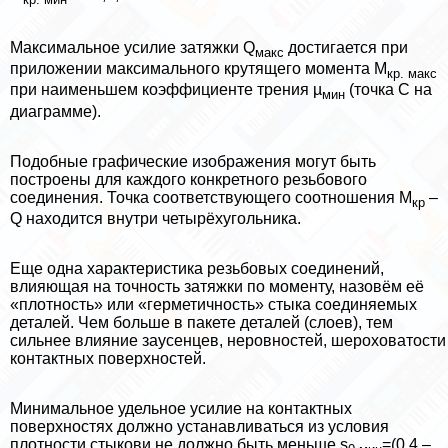
Максимальное усилие затяжки Q
достигается при
макс
приложении максимального крутящего момента М
кр. макс
при наименьшем коэффициенте трения µ
(точка С на
мин
диаграмме).
Подобные графические изображения могут быть
построены для каждого конкретного резьбового
соединения. Точка соответствующего соотношения М
–
кр
Q находится внутри четырёхугольника.
Еще одна хаpaктеристика резьбовых соединений,
влияющая на точность затяжки по моменту, назовём её
«плотность» или «герметичность» стыка соединяемых
деталей. Чем больше в пакете деталей (слоев), тем
сильнее влияние заусенцев, неровностей, шероховатости
контактных поверхностей.
Минимальное удельное усилие на контактных
поверхностях должно устанавливаться из условия
плотности стыкови не должно быть меньше s
=(0,4 –