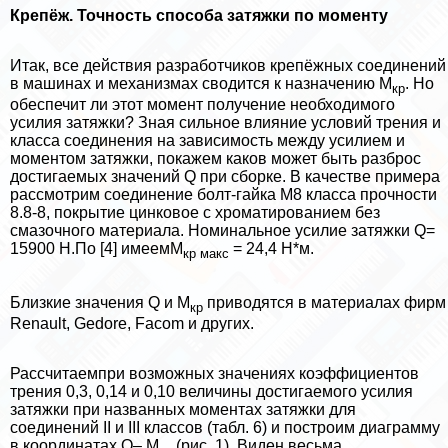
Крепёж. Точность способа затяжки по моменту
Итак, все действия разработчиков крепёжных соединений
в машинах и механизмах сводится к назначению М
. Но
кр
обеспечит ли этот момент получение необходимого
усилия затяжки? Зная сильное влияние условий трения и
класса соединения на зависимость между усилием и
моментом затяжки, покажем каков может быть разброс
достигаемых значений Q при сборке. В качестве примера
рассмотрим соединение болт-гайка М8 класса прочности
8.8-8, покрытие цинковое с хроматированием без
смaзoчного материала. Номинальное усилие затяжки Q=
15900 Н.По [4] имеемМ
= 24,4 Н*м.
кр макс
Близкие значения Q и М
приводятся в материалах фирм
кр
Renault, Gedore, Facom и других.
Рассчитаемпри возможных значениях коэффициентов
трения 0,3, 0,14 и 0,10 величины достигаемого усилия
затяжки при названных моментах затяжки для
соединений II и III классов (табл. 6) и построим диаграмму
в координатах Q– М
(рис. 1). Виден весьма