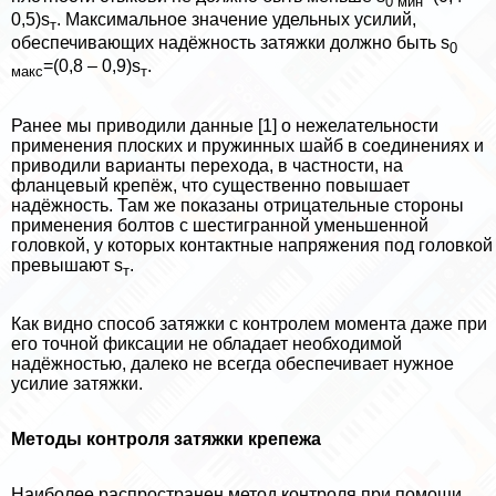
0 мин
0,5)s
. Максимальное значение удельных усилий,
т
обеспечивающих надёжность затяжки должно быть s
0
=(0,8 – 0,9)s
.
макс
т
Ранее мы приводили данные [1] о нежелательности
применения плоских и пружинных шайб в соединениях и
приводили варианты перехода, в частности, на
фланцевый крепёж, что существенно повышает
надёжность. Там же показаны отрицательные стороны
применения болтов с шестигранной уменьшенной
головкой, у которых контактные напряжения под головкой
превышают s
.
т
Как видно способ затяжки с контролем момента даже при
его точной фиксации не обладает необходимой
надёжностью, далеко не всегда обеспечивает нужное
усилие затяжки.
Методы контроля затяжки крепежа
Наиболее распространен метод контроля при помощи