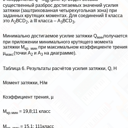
кр
существенный разброс достигаемых значений усилия
затяжки (заштрихованная четырехугольная зона) при
заданных крутящих моментах. Для соединений II класса
это А
ВСD
, а III класса – А
ВСD
.
2
2
3
3
Минимально достигаемое усилие затяжки Q
получается
мин
при приложении минимального крутящего момента
затяжки М
при максимальном коэффициенте трения
кр. мин
µ
(точки А
и А
на диаграмме).
макс
2
3
Таблица 6. Результаты расчётов усилия затяжки, Q, Н
Момент затяжки, Н/м
Коэффициент трения, µ
М
= 19,8;11 класс
кр.мин
М
= 15,1; 111класс
кр. мин