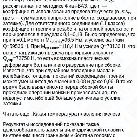
кр
рассчитанная по методике Фиат-ВАЗ, где n —
коэффициент использования предела текучести (n=s:s
,
т
где s — суммарное напряжение в болте, создаваемое при
затяжке). Для ответственного соединения (11 класса)
коэффициент трения в резьбе и на опopной поверхности
варьировался в пределах 0,1–0,18. Было определено, что
при m=0,1 момент М
=96,5 Нм, а усилие затяжки
кр.мин
Q=59536 Н. При М
=118,4 Нм усилие Q=73130 Н, что
кр.макс
выше нагрузки до предела пропорциональности
Q
=72750 Н, то есть возможна пластическая
упр
деформация болта или его разрушение при сборке.
Известно, что при случайном попадании масла и
колебаниях толщины покрытий коэффициент трения
может уменьшится до значения 0,08 и даже 0,06. В то же
время было выявлено,что перед сборкой болты
проходили операции мойки и промасливания, что
недопустимо, ибо ещё больше увеличивало усилие
затяжки.
Читать еще:
Какая температура плавления железа
Результаты исследований показали также
целесообразность замены цилиндрической головки с
внутренним шестигранником у болтана головку с