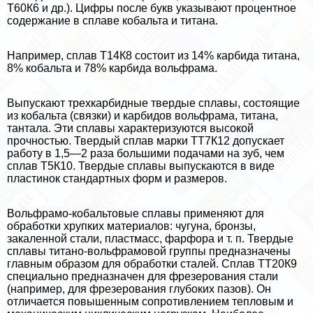
Т60К6 и др.). Цифры после букв указывают процентное
содержание в сплаве кобальта и титана.
Например, сплав Т14К8 состоит из 14% карбида титана,
8% кобальта и 78% карбида вольфрама.
Выпускают трехкарбидные твердые сплавы, состоящие
из кобальта (связки) и карбидов вольфрама, титана,
тантала. Эти сплавы хаpaктеризуются высокой
прочностью. Твердый сплав марки ТТ7К12 допускает
работу в 1,5—2 раза большими подачами на зуб, чем
сплав Т5К10. Твердые сплавы выпускаются в виде
пластинок стандартных форм и размеров.
Вольфрамо-кобальтовые сплавы применяют для
обработки хрупких материалов: чугуна, бронзы,
закаленной стали, пластмасс, фарфора и т. п. Твердые
сплавы титано-вольфрамовой группы предназначены
главным образом для обработки сталей. Сплав ТТ20К9
специально предназначен для фрезерования стали
(например, для фрезерования глубоких пазов). Он
отличается повышенным сопротивлением тепловым и