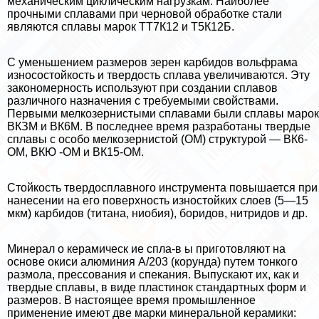
механическим циклическим нагрузкам. Наиболее
прочными сплавами при черновой обработке стали
являются сплавы марок ТТ7К12 и Т5К12Б.
С уменьшением размеров зерен карбидов вольфрама
износостойкость и твердость сплава увеличиваются. Эту
закономерность используют при создании сплавов
различного назначения с требуемыми свойствами.
Первыми мелкозернистыми сплавами были сплавы марок
ВКЗМ и ВК6М. В последнее время разработаны твердые
сплавы с особо мелкозернистой (ОМ) структурой — ВК6-
ОМ, ВКЮ -ОМ и ВК15-ОМ.
Стойкость твердосплавного инструмента повышается при
нанесении на его поверхность изностойких слоев (5—15
мкм) карбидов (титана, ниобия), боридов, нитридов и др.
Минерал о керамическ ие спла-в ы приготовляют на
основе окиси алюминия А/203 (корунда) путем тонкого
размола, прессования и спекания. Выпускают их, как и
твердые сплавы, в виде пластинок стандартных форм и
размеров. В настоящее время промышленное
применение имеют две марки минеральной керамики: