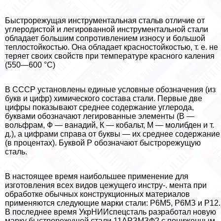
Быстрорежущая инструментальная стальв отличие от
углеродистой и легированной инструментальной стали
обладает большим сопротивлением износу и большой
теплостойкостью. Она обладает красностойкостью, т. е. не
теряет своих свойств при температуре красного каления
(550—600 °С)
В СССР установлены единые условные обозначения (из
букв и цифр) химического состава стали. Первые две
цифры показывают среднее содержание углерода,
буквами обозначают легированные элементы (В —
вольфрам, Ф — ванадий, К — кобальт, М — молибден и т.
д.), а цифрами справа от буквы — их среднее содержание
(в процентах). Буквой Р обозначают быстрорежущую
сталь.
В настоящее время наибольшее применение для
изготовления всех видов цежущего инстру-. мента при
обработке обычных конструкционных материалов
применяются следующие марки стали: Р6М5, Р6МЗ и Р12.
В последнее время УкрНИИспецсталь разработал новую
марку быстрорежущей стали 11АРЗМЗФ2 с пониженным