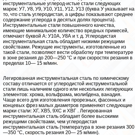
инструментальные углерод-истые стали следующих
марок: У7, У8, У9, У10, У11, У12, У13 (буква У указывает на
то, что сталь углеродистая, а цифры показывают среднее
содержание углерода в десятых долях процента).
Инструментальные стали повышенного качества,
имеющие минимальное количество вредных примесей,
отмечают буквой А: У10А, У8А и т. д. Углеродистая
инструментальная сталь обладает низкими режущими
свойствами. Режущие инструменты, изготовленные из
такой стали, позволяют вести обработку при температуре
в зоне резания до 200—250 °С и при скоростях резания в
пределах 10— 15 м/мин.
Легированная инструментальная сталь по химическому
составу отличается от углеродистой инструментальной
стали лишь наличием одного или нескольких легирующих
элементов: хрома, вольфрама, молибдена, ванадия.
Чаще всего для изготовления прорезных, фасонных и
концевых фрез малых диаметров применяют следующие
марки стали: ХГ, ХВ5, 9ХС и ХВГ . Легированная
инструментальная сталь обладает более высокими
режущими свойствами, чем углеродистая
инструментальная сталь (температура в зоне резания 300
—350 °С, скорость резания 20— 25 м/мин).