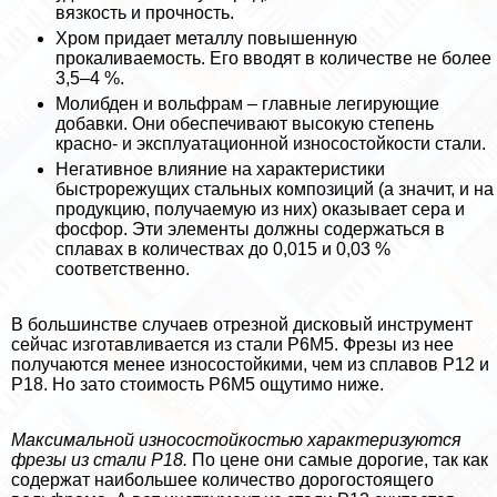
вязкость и прочность.
Хром придает металлу повышенную
прокаливаемость. Его вводят в количестве не более
3,5–4 %.
Молибден и вольфрам – главные легирующие
добавки. Они обеспечивают высокую степень
красно- и эксплуатационной износостойкости стали.
Негативное влияние на хаpaктеристики
быстрорежущих стальных композиций (а значит, и на
продукцию, получаемую из них) оказывает сера и
фосфор. Эти элементы должны содержаться в
сплавах в количествах до 0,015 и 0,03 %
соответственно.
В большинстве случаев отрезной дисковый инструмент
сейчас изготавливается из стали Р6М5. Фрезы из нее
получаются менее износостойкими, чем из сплавов Р12 и
Р18. Но зато стоимость Р6М5 ощутимо ниже.
Максимальной износостойкостью хаpaктеризуются
фрезы из стали Р18.
По цене они самые дорогие, так как
содержат наибольшее количество дорогостоящего