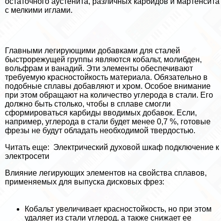
остаточного аустенита, различных карбидов и мартенсита
с мелкими иглами.
Главными легирующими добавками для сталей
быстрорежущей группы являются кобальт, молибден,
вольфрам и ванадий. Эти элементы обеспечивают
требуемую красностойкость материала. Обязательно в
подобные сплавы добавляют и хром. Особое внимание
при этом обращают на количество углерода в стали. Его
должно быть столько, чтобы в сплаве смогли
сформироваться карбиды вводимых добавок. Если,
например, углерода в стали будет менее 0,7 %, готовые
фрезы не будут обладать необходимой твердостью.
Читать еще:
Электрический духовой шкаф подключение к
электросети
Влияние легирующих элементов на свойства сплавов,
применяемых для выпуска дисковых фрез:
Кобальт увеличивает красностойкость, но при этом
удаляет из стали углерод, а также снижает ее