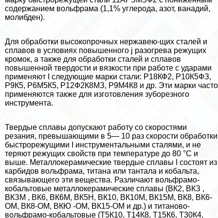
содержанием вольфрама (1,1% углерода, азот, ванадий,
молибден).
Для обработки высокопрочных нержавею-щих сталей и
сплавов в условиях повышенного j разогрева режущих
кромок, а также для обработки сталей и сплавов
повышенной твердости и вязкости при работе с ударами
применяют I следующие марки стали: Р18КФ2, Р10К5ФЗ,
Р9К5, Р6М5К5, Р12Ф2К8МЗ, Р9М4К8 и др. Эти марки часто
применяются также для изготовления зуборезного
инструмента.
Твердые сплавы допускают работу со скоростями
резания, превышающими в 5— 10 раз скорости обработки
быстрорежущими I инструментальными сталями, и не
теряют режущих свойств при температуре до 80 °С и
выше. Металлокерамические твердые сплавы I состоят из
карбидов вольфрама, титана или тантала и кобальта,
связывающего эти вещества. Различают вольфрамо-
кобальтовые металлокерамические сплавы (ВК2, ВКЗ ,
ВКЗМ , ВК6, ВК6М, ВК5Н, ВК10, ВК10М, ВК15М, ВК8, ВК6-
ОМ, ВК8-ОМ, ВКЮ -ОМ, ВК15-ОМ и др.) и титаново-
вольфрамо-кобальтовые (Т5К10, Т14К8, Т15К6, Т30К4,