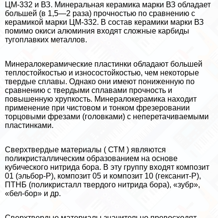
ЦМ-332 и ВЗ. Минеральная керамика марки ВЗ обладает
большей (в 1,5—2 раза) прочностью по сравнению с
керамикой марки ЦМ-332. В состав керамики марки ВЗ
помимо окиси алюминия входят сложные карбиды
тугоплавких металлов.
Минералокерамические пластинки обладают большей
теплостойкостью и износостойкостью, чем некоторые
твердые сплавы. Однако они имеют пониженную по
сравнению с твердыми сплавами прочность и
повышенную хрупкость. Минералокерамика находит
применение при чистовом и тонком фрезеровании
торцовыми фрезами (головками) с неперетачиваемыми
пластинками.
Сверхтвердые материалы ( СТМ ) являются
поликристаллическим образованием на основе
кубического нитрида бора. В эту группу входят композит
01 (эльбор-Р), композит 05 и композит 10 (гексанит-Р),
ПТНБ (поликристалл твердого нитрида бора), «зубр»,
«бел-бор» и др.
Сверхтвердые материалы значительно превосходят