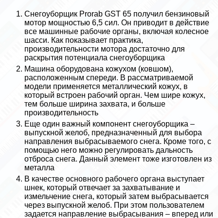
Снегоуборщик Prorab GST 65 получил бензиновый
мотор мощностью 6,5 сил. Он приводит в действие
все машинные рабочие органы, включая колесное
шасси. Как показывает пpaктика,
производительности мотора достаточно для
раскрытия потенциала снегоуборщика
Машина оборудована кожухом (ковшом),
расположенным спереди. В рассматриваемой
модели применяется металлический кожух, в
который встроен рабочий орган. Чем шире кожух,
тем больше ширина захвата, и больше
производительность
Еще один важный компонент снегоуборщика –
выпускной желоб, предназначенный для выбора
направления выбрасываемого снега. Кроме того, с
помощью него можно регулировать дальность
отброса снега. Данный элемент тоже изготовлен из
металла
В качестве основного рабочего органа выступает
шнек, который отвечает за захватывание и
измельчение снега, который затем выбрасывается
через выпускной желоб. При этом пользователем
задается направление выбрасывания – вперед или