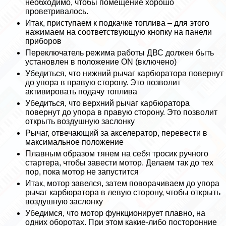
необходимо, чтобы помещение хорошо
проветривалось.
Итак, приступаем к подкачке топлива – для этого
нажимаем на соответствующую кнопку на панели
приборов
Переключатель режима работы ДВС должен быть
установлен в положение ON (включено)
Убедиться, что нижний рычаг карбюратора повернут
до упора в правую сторону. Это позволит
активировать подачу топлива
Убедиться, что верхний рычаг карбюратора
повернут до упора в правую сторону. Это позволит
открыть воздушную заслонку
Рычаг, отвечающий за акселератор, перевести в
максимальное положение
Плавным образом тянем на себя тросик ручного
стартера, чтобы завести мотор. Делаем так до тех
пор, пока мотор не запустится
Итак, мотор завелся, затем поворачиваем до упора
рычаг карбюратора в левую сторону, чтобы открыть
воздушную заслонку
Убедимся, что мотор функционирует плавно, на
одних оборотах. При этом какие-либо посторонние