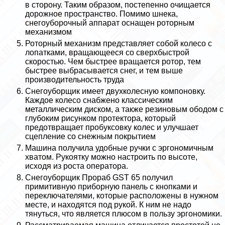
в сторону. Таким образом, постепенно очищается
дорожное прострaнcтво. Помимо шнека,
снегоуборочный аппарат оснащен роторным
механизмом
Роторный механизм представляет собой колесо с
лопатками, вращающееся со сверхбыстрой
скоростью. Чем быстрее вращается ротор, тем
быстрее выбрасывается снег, и тем выше
производительность труда
Снегоуборщик имеет двухколесную компоновку.
Каждое колесо снабжено классическим
металлическим диском, а также резиновым ободом с
глубоким рисунком протектора, который
предотвращает пробуксовку колес и улучшает
сцепление со снежным покрытием
Машина получила удобные ручки с эргономичным
хватом. Рукоятку можно настроить по высоте,
исходя из роста оператора.
Снегоуборщик Прораб GST 65 получил
примитивную приборную панель с кнопками и
переключателями, которые расположены в нужном
месте, и находятся под рукой. К ним не надо
тянуться, что является плюсом в пользу эргономики.