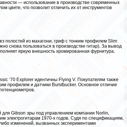
давности — использование в производстве современных
лом цвете, что позволит отличить их от инструментов
 без полостей из махагони, гриф с тонким
профилем Slim
ожно снова пользоваться в производстве гитар). За вывод
Дополняет яркую внешность хромированная фурнитура.
ssic ‘70 Explorer идентичны Flying V. Покупателям также
зким профилем и датчики Burstbucker. Основное отличие
 потенциометров.
й для Gibson
эры под управлением компании Norlin
,
им электрогитарам 1970-х годов. Судя по спецификациям,
х-либо изменений, вызванных экспериментами