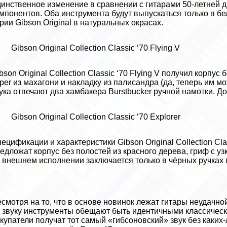
инственное изменение в сравнении с гитарами 50-летней 
мпонентов. Оба инструмента будут выпускаться только в бе
рии Gibson Original в натуральных окрасах.
Gibson Original Collection Classic ‘70 Flying V
bson Original Collection Classic ‘70 Flying V получил корпус
per
из махагони и накладку из палисандра (да, теперь им м
ука отвечают два хамбакера Burstbucker ручной намотки. 
Gibson Original Collection Classic ‘70 Explorer
ецификации и хаpaктеристики Gibson Original Collection Cla
едложат корпус без полостей из красного дерева, гриф с у
 внешнем исполнении заключается только в чёрных ручках
смотря на то, что в основе новинок лежат гитары неудачно
 звуку инструменты обещают быть идентичными классическ
купатели получат тот самый «гибсоновский» звук без каки