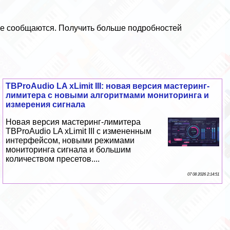
 не сообщаются. Получить больше подробностей
TBProAudio LA xLimit III: новая версия мастеринг-
лимитера с новыми алгоритмами мониторинга и
измерения сигнала
Новая версия мастеринг-лимитера
TBProAudio LA xLimit III с измененным
интерфейсом, новыми режимами
мониторинга сигнала и большим
количеством пресетов....
07 08 2026 2:14:51