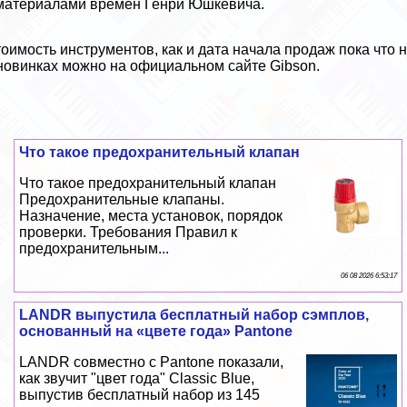
 материалами
времён Генри Юшкевича
.
оимость инструментов, как и дата начала продаж пока что
новинках можно на
официальном сайте Gibson
.
Что такое пpeдoxpaнительный клапан
Что такое пpeдoxpaнительный клапан
Пpeдoxpaнительные клапаны.
Назначение, места установок, порядок
проверки. Требования Правил к
пpeдoxpaнительным...
06 08 2026 6:53:17
LANDR выпустила бесплатный набор сэмплов,
основанный на «цвете года» Pantone
LANDR совместно с Pantone показали,
как звучит "цвет года" Classic Blue,
выпустив бесплатный набор из 145