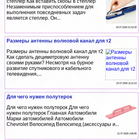
степлер Как вставить скобы в степлер
Незаменимым приспособлением для
выполнения повседневных задач
является степлер. Он...
24 07 2026 21:53:35
Размеры антенны волновой канал для т2
Размеры антенны волновой канал для т2
Как сделать дециметровую антенну
своими руками? Несмотря на бурное
развитие спутникового и кабельного
телевидения,...
23 07 2026 11:21:23
Для чего нужен полутерок
Для чего нужен полутерок Для чего
нужен полутерок Главная Автомобили
Марки автомобилей Автомобили
Chevrolet Велосипед Велосипед (аксессуары и...
21 07 2026 3:46:56