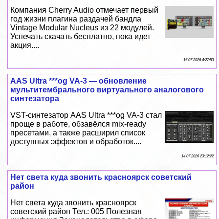
Компания Cherry Audio отмечает первый
год жизни плагина раздачей бандла
Vintage Modular Nucleus из 22 модулей.
Успечать скачать бесплатно, пока идет
акция....
15 07 2026 4:27:53
AAS Ultra ***og VA-3 — обновление
мультитембрального виртуального аналогового
синтезатора
VST-синтезатор AAS Ultra ***og VA-3 стал
проще в работе, обзавёлся mix-ready
пресетами, а также расширил список
доступных эффектов и обработок....
14 07 2026 23:12:22
Нет света куда звонить красноярск советский
район
Нет света куда звонить красноярск
советский район Тел.: 005 Полезная