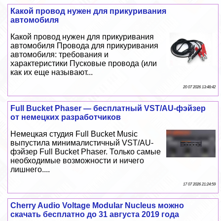
Какой провод нужен для прикуривания
автомобиля
Какой провод нужен для прикуривания
автомобиля Провода для прикуривания
автомобиля: требования и
хаpaктеристики Пусковые провода (или
как их еще называют...
20 07 2026 13:48:42
Full Bucket Phaser — бесплатный VST/AU-фэйзер
от немецких разработчиков
Немецкая студия Full Bucket Music
выпустила минималистичный VST/AU-
фэйзер Full Bucket Phaser. Только самые
необходимые возможности и ничего
лишнего....
17 07 2026 21:24:59
Cherry Audio Voltage Modular Nucleus можно
скачать бесплатно до 31 августа 2019 года