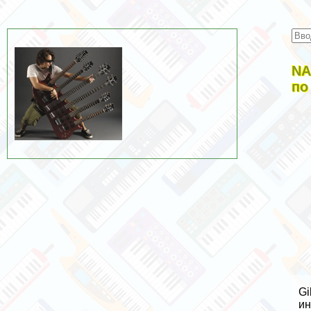
NA
по
Gi
ин