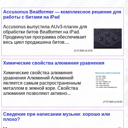
Accusonus Beatformer — комплексное решение для
работы с битами на iPad
Accusonus выпустила AUv3-плагин для
обработки битов Beatformer на iPad.
Продвинутая программа обеспечивает
весь цикл продакшена битов....
31 07 2026 12:15:51
Химические свойства алюминия уравнения
Химические свойства алюминия
уравнения Алюминий Алюминий
является самым распространенным
металлом в земной коре. Свойства
алюминия позволяют активно...
27 07 2026 12:10:30
Сведение при написании музыки: хорошо или
плохо?