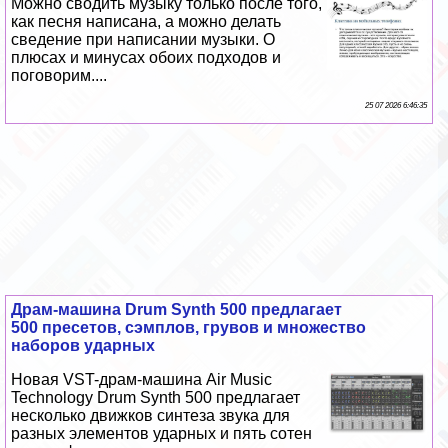
Можно сводить музыку только после того,
как песня написана, а можно делать
сведение при написании музыки. О
плюсах и минусах обоих подходов и
поговорим....
25 07 2026 6:46:35
Драм-машина Drum Synth 500 предлагает
500 пресетов, сэмплов, грувов и множество
наборов ударных
Новая VST-драм-машина Air Music
Technology Drum Synth 500 предлагает
несколько движков синтеза звука для
разных элементов ударных и пять сотен