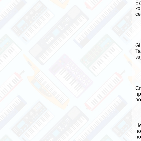
Ед
ко
се
Gi
Ta
зв
Сп
пр
во
Не
по
по