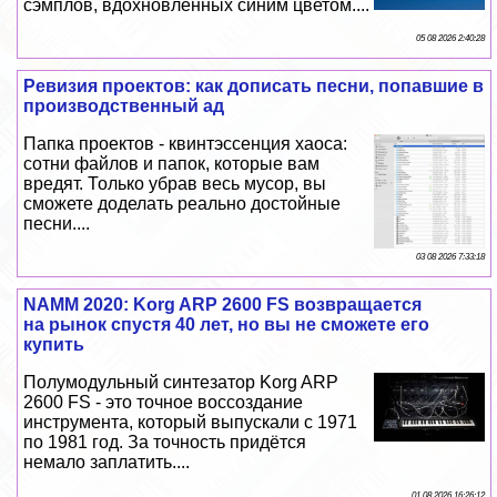
сэмплов, вдохновленных синим цветом....
05 08 2026 2:40:28
Ревизия проектов: как дописать песни, попавшие в
производственный ад
Папка проектов - квинтэссенция хаоса:
сотни файлов и папок, которые вам
вредят. Только убрав весь мусор, вы
сможете доделать реально достойные
песни....
03 08 2026 7:33:18
NAMM 2020: Korg ARP 2600 FS возвращается
на рынок спустя 40 лет, но вы не сможете его
купить
Полумодульный синтезатор Korg ARP
2600 FS - это точное воссоздание
инструмента, который выпускали с 1971
по 1981 год. За точность придётся
немало заплатить....
01 08 2026 16:26:12