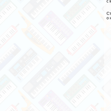
с
Ст
о 