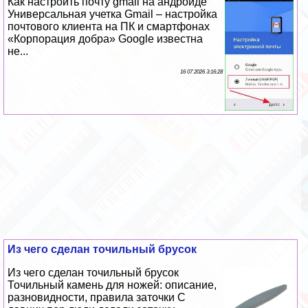
Как настроить почту gmail на андроиде
Универсальная учетка Gmail – настройка
почтового клиента на ПК и смартфонах
«Корпорация добра» Google известна
не...
16 07 2026 3:16:28
Из чего сделан точильный брусок
Из чего сделан точильный брусок
Точильный камень для ножей: описание,
разновидности, правила заточки С