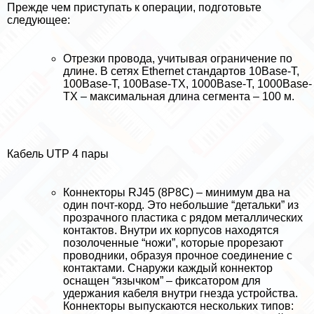
Прежде чем приступать к операции, подготовьте
следующее:
Отрезки провода, учитывая ограничение по
длине. В сетях Ethernet стандартов 10Base-Т,
100Base-Т, 100Base-ТХ, 1000Base-Т, 1000Base-
ТХ – максимальная длина сегмента – 100 м.
Кабель UTP 4 пары
Коннекторы RJ45 (8Р8С) – минимум два на
один почт-корд. Это небольшие “детальки” из
прозрачного пластика с рядом металлических
контактов. Внутри их корпусов находятся
позолоченные “ножи”, которые прорезают
проводники, образуя прочное соединение с
контактами. Снаружи каждый коннектор
оснащен “язычком” – фиксатором для
удержания кабеля внутри гнезда устройства.
Коннекторы выпускаются нескольких типов: