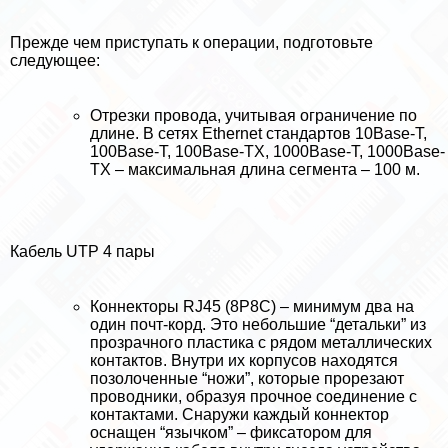
Прежде чем приступать к операции, подготовьте
следующее:
Отрезки провода, учитывая ограничение по
длине. В сетях Ethernet стандартов 10Base-Т,
100Base-Т, 100Base-ТХ, 1000Base-Т, 1000Base-
ТХ – максимальная длина сегмента – 100 м.
Кабель UTP 4 пары
Коннекторы RJ45 (8Р8С) – минимум два на
один почт-корд. Это небольшие “детальки” из
прозрачного пластика с рядом металлических
контактов. Внутри их корпусов находятся
позолоченные “ножи”, которые прорезают
проводники, образуя прочное соединение с
контактами. Снаружи каждый коннектор
оснащен “язычком” – фиксатором для