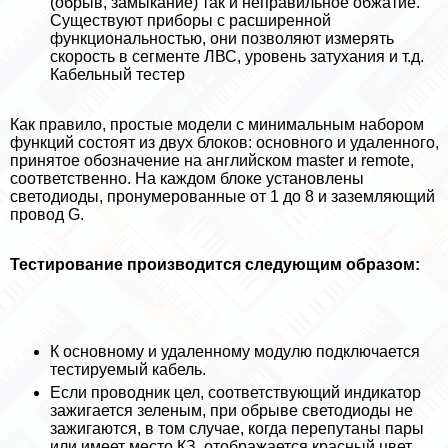
(обрыв, замыкание) так и неправильное обжатие.
Существуют приборы с расширенной
функциональностью, они позволяют измерять
скорость в сегменте ЛВС, уровень затухания и т.д.
Кабельный тестер
Как правило, простые модели с минимальным набором
функций состоят из двух блоков: основного и удаленного,
принятое обозначение на английском master и remote,
соответственно. На каждом блоке установлены
светодиоды, пронумерованные от 1 до 8 и заземляющий
провод G.
Тестирование производится следующим образом:
К основному и удаленному модулю подключается
тестируемый кабель.
Если проводник цел, соответствующий индикатор
зажигается зеленым, при обрыве светодиоды не
зажигаются, в том случае, когда перепyтaны пары
или имеет место КЗ, отображается красный цвет.