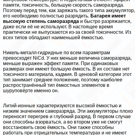
памяти, токсичность, большую скорость саморазряда.
Поэтому перед тем, как заряжать такого типа аккумулятор,
его необходимо полностью разрядить.
Батарея имеет
высокую степень саморазряда
и быстро разряжается,
даже если её не используют. В настоящее время
пpaктически не выпускаются из-за своей токсичности. Из
всех типов обладают наименьшей ёмкостью.
Никель-металл-гидридные по всем параметрам
превосходят NiCd. У них меньше величина саморазряда,
меньше выражен эффект памяти. При одинаковых
размерах они имеют большую ёмкость. В их составе нет
токсичного материала, кадмия. В ценовой категории этот
тип занимает среднее положение, поэтому наиболее
распространённый тип ёмкостных элементов в
шуруповёрте именно он.
Литий-ионные хаpaктеризуются высокой ёмкостью и
низким значением саморазряда. Эти аккумуляторы плохо
переносят перегрев и глубокий разряд. В первом случае
они способны взорваться, а во втором уже не смогут
восстановить свою ёмкость. Они также способны
работать при отрицательных температурах и не имеют