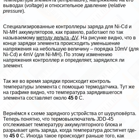
выводах (
voltage
) и относительное давление (
relative
pressure
).
Специализированные контроллеры заряда для Ni-Cd и
Ni-MH аккумуляторов, как правило, работают по так
называемому
методу дельта -ΔV
. На рисунке видно, что в
конце зарядки элемента происходить уменьшение
напряжения на небольшую величину – порядка 10mV (для
Ni-Cd) и 4mV (для Ni-MH). По этому изменению
напряжения контроллер и определяет, зарядился ли
элемент.
Так же во время зарядки происходит контроль
температуры элемента с помощью термодатчика. Тут же
на графике видно, что температура зарядившегося
элемента составляет около
45 0
С.
Вернёмся к схеме зарядного устройства от шуруповёрта.
Теперь понятно, что термовыключатель JDD-45
отслеживает температуру аккумуляторного блока и
разрывает цепь заряда, когда температура достигнет где-
то
45 0
С. Иногда такое происходит раньше того, как