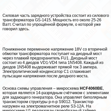
Силовая часть зарядного устройства состоит из силового
трaнcформатора GS-1415. Мощность его около 25-26
Ватт. Считал по упрощённой формуле, о которой уже
говорил здесь.
Пониженное переменное напряжение 18V со вторичной
обмотки трaнcформатора поступает на диодный мост
через плавкий пpeдoxpaнитель FU1. Диодный мост
состоит из 4 диодов VD1-VD4 типа 1N5408. Каждый из
диодов 1N5408 выдерживает прямой ток 3 ампера.
Электролитический конденсатор C1 сглаживает
пульсации напряжения после диодного моста.
Основа схемы управления – микросхема
HCF4060BE
,
которая является 14-разрядным счётчиком с элементами
для задающего генератора. Она управляет биполярным
транзистором структуры p-n-p S9012. Транзистор
нагружен на электромагнитное реле S3-12A. На
микросхеме U1 реализован своеобразный таймер,