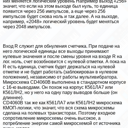
них меняется логический уровень Например выход «256»
значит, что если на этом выходе был нуль, то единица
появится через 256 импульсов, а еще через 256
импульсов будет снова ноль и так далее. А на выходе,
например, «2048» логический уровень будет меняться
через 2048 импульсов.
Вход R служит для обнуления счетчика. При подаче на
него логической единицы все выходы принимают
нулевые значения и после смены уровня на входе R на
лог. ноль, счет возобновится с нулевой отметки. А пока на
R есть единица, счетчик будет держаться на нулевой
отметке и не будет работать (заблокирован в нулевом
положении), независимо от работы мультивибратора.
Микросхема CD4060B выполнена в стандартном корпусе
с 16-ю выводами. Он похож на корпус К561ЛА7 или
К561ЛН2, но у него на одну пару выводов больше (он
длиннее).
CD4060B так же как К561ЛА7 или К561ЛН2 микросхема
КМОП-логики, что значит, что вся схема микросхемы
сделана на полевых транзисторах. Поэтому входное
сопротивление микросхемы очень высокое, а
потрeбление энергии самой микросхемой от источника