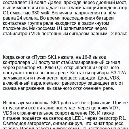
составляет 18 вольт. Далее, проходя через диодный мост,
выпрямляется и попадает на сглаживающий конденсатор
C1 ёмкостью 330 мкФ. Величина напряжения на нём
равна 24 вольта. Во время подсоединения батареи
контактная группа реле находится в разомкнутом
положении. Микросхема U1 запитывается через
стабилитрон VD6 постоянным сигналом равным 12 вольт.
Когда кнопка «Пуск» SK1 нажата, на 16-й вывод
контроллера U1 поступает стабилизированный сигнал
через резистор R6. Ключ Q1 открывается и через него
поступает ток на выводы реле. Контакты прибора S3-12A
замыкаются и начинается процесс зарядки. Диод VD8,
включённый параллельно транзистору, защищает его от
скачка напряжения, вызванного отключением реле.
Используемая кнопка SK1 работает без фиксации. При её
отпускании всё питание поступает через цепочку VD7,
VD6 и ограничительное сопротивление R6. И также
питание подаётся на светодиод LED1 через резистор R1.
Светодиод загорается, сигнализируя, что начат процесс
заряда. Время работы микросхемы U1 настроено на один