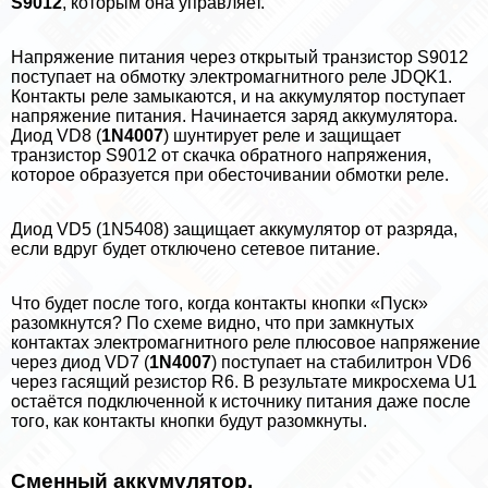
S9012
, которым она управляет.
Напряжение питания через открытый транзистор S9012
поступает на обмотку электромагнитного реле JDQK1.
Контакты реле замыкаются, и на аккумулятор поступает
напряжение питания. Начинается заряд аккумулятора.
Диод VD8 (
1N4007
) шунтирует реле и защищает
транзистор S9012 от скачка обратного напряжения,
которое образуется при обесточивании обмотки реле.
Диод VD5 (1N5408) защищает аккумулятор от разряда,
если вдруг будет отключено сетевое питание.
Что будет после того, когда контакты кнопки «Пуск»
разомкнутся? По схеме видно, что при замкнутых
контактах электромагнитного реле плюсовое напряжение
через диод VD7 (
1N4007
) поступает на стабилитрон VD6
через гасящий резистор R6. В результате микросхема U1
остаётся подключенной к источнику питания даже после
того, как контакты кнопки будут разомкнуты.
Сменный аккумулятор.