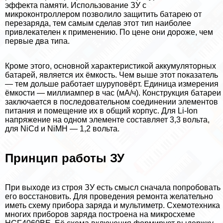
эффекта памяти. Использование ЗУ с
микроконтроллером позволило защитить батарею от
перезаряда, тем самым сделав этот тип наиболее
привлекателен к применению. По цене они дороже, чем
первые два типа.
Кроме этого, основной хаpaктеристикой аккумуляторных
батарей, является их ёмкость. Чем выше этот показатель
— тем дольше работает шуруповёрт. Единица измерения
ёмкости — миллиампер в час (мА/ч). Конструкция батареи
заключается в последовательном соединении элементов
питания и помещение их в общий корпус. Для Li-Ion
напряжение на одном элементе составляет 3,3 вольта,
для NiCd и NiMH — 1,2 вольта.
Принцип работы ЗУ
При выходе из строя ЗУ есть смысл сначала попробовать
его восстановить. Для проведения ремонта желательно
иметь схему прибора заряда и мультиметр. Схемотехника
многих приборов заряда построена на микросхеме