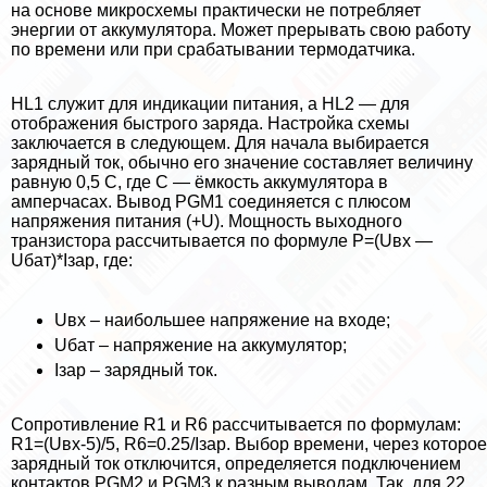
на основе микросхемы пpaктически не потрeбляет
энергии от аккумулятора. Может прерывать свою работу
по времени или при сpaбатывании термодатчика.
HL1 служит для индикации питания, а HL2 — для
отображения быстрого заряда. Настройка схемы
заключается в следующем. Для начала выбирается
зарядный ток, обычно его значение составляет величину
равную 0,5 C, где C — ёмкость аккумулятора в
амперчасах. Вывод PGM1 соединяется с плюсом
напряжения питания (+U). Мощность выходного
транзистора рассчитывается по формуле P=(Uвх —
Uбат)*Iзар, где:
Uвх – наибольшее напряжение на входе;
Uбат – напряжение на аккумулятор;
Iзар – зарядный ток.
Сопротивление R1 и R6 рассчитывается по формулам:
R1=(Uвх-5)/5, R6=0.25/Iзар. Выбор времени, через которое
зарядный ток отключится, определяется подключением
контактов PGM2 и PGM3 к разным выводам. Так, для 22