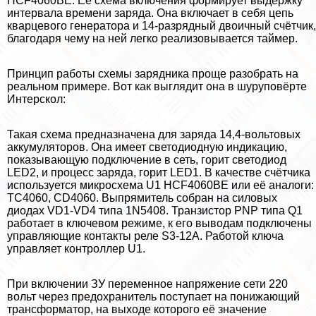
HCF4060BE. Её схема включения формирует выдержку
интервала времени заряда. Она включает в себя цепь
кварцевого генератора и 14-разрядный двоичный счётчик,
благодаря чему на ней легко реализовывается таймер.
Принцип работы схемы зарядника проще разобрать на
реальном примере. Вот как выглядит она в шуруповёрте
Интерскол:
Такая схема предназначена для заряда 14,4-вольтовых
аккумуляторов. Она имеет светодиодную индикацию,
показывающую подключение в сеть, горит светодиод
LED2, и процесс заряда, горит LED1. В качестве счётчика
используется микросхема U1 HCF4060BE или её аналоги:
TC4060, CD4060. Выпрямитель собран на силовых
диодах VD1-VD4 типа 1N5408. Транзистор PNP типа Q1
работает в ключевом режиме, к его выводам подключены
управляющие контакты реле S3-12A. Работой ключа
управляет контроллер U1.
При включении ЗУ переменное напряжение сети 220
вольт через пpeдoxpaнитель поступает на понижающий
трaнcформатор, на выходе которого её значение