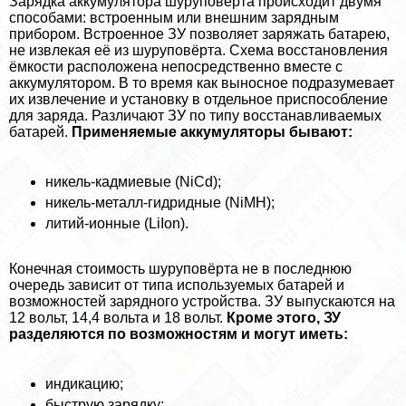
Зарядка аккумулятора шуруповёрта происходит двумя
способами: встроенным или внешним зарядным
прибором. Встроенное ЗУ позволяет заряжать батарею,
не извлекая её из шуруповёрта. Схема восстановления
ёмкости расположена непосредственно вместе с
аккумулятором. В то время как выносное подразумевает
их извлечение и установку в отдельное приспособление
для заряда. Различают ЗУ по типу восстанавливаемых
батарей.
Применяемые аккумуляторы бывают:
никель-кадмиевые (NiCd);
никель-металл-гидридные (NiMH);
литий-ионные (LiIon).
Конечная стоимость шуруповёрта не в последнюю
очередь зависит от типа используемых батарей и
возможностей зарядного устройства. ЗУ выпускаются на
12 вольт, 14,4 вольта и 18 вольт.
Кроме этого, ЗУ
разделяются по возможностям и могут иметь:
индикацию;
быструю зарядку;