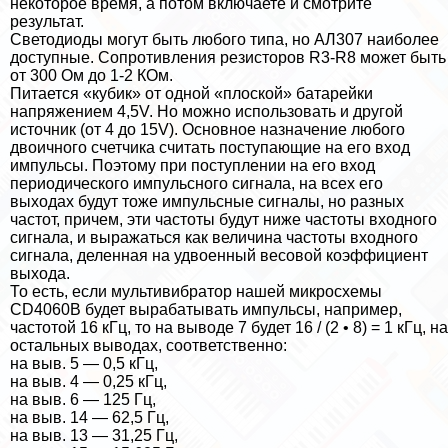
некоторое время, а потом включаете и смотрите
результат.
Светодиоды могут быть любого типа, но АЛ307 наиболее
доступные. Сопротивления резисторов R3-R8 может быть
от 300 Ом до 1-2 КОм.
Питается «кубик» от одной «плоской» батарейки
напряжением 4,5V. Но можно использовать и другой
источник (от 4 до 15V). Основное назначение любого
двоичного счетчика считать поступающие на его вход
импульсы. Поэтому при поступлении на его вход
периодического импульсного сигнала, на всех его
выходах будут тоже импульсные сигналы, но разных
частот, причем, эти частоты будут ниже частоты входного
сигнала, и выражаться как величина частоты входного
сигнала, деленная на удвоенный весовой коэффициент
выхода.
То есть, если мультивибратор нашей микросхемы
CD4060B будет выpaбатывать импульсы, например,
частотой 16 кГц, то на выводе 7 будет 16 / (2 • 8) = 1 кГц, на
остальных выводах, соответственно:
на выв. 5 — 0,5 кГц,
на выв. 4 — 0,25 кГц,
на выв. 6 — 125 Гц,
на выв. 14 — 62,5 Гц,
на выв. 13 — 31,25 Гц,