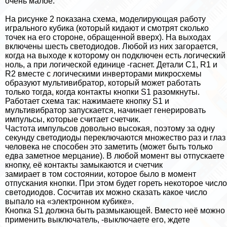
очень малое.
На рисунке 2 показана схема, моделирующая работу
игрального кубика (который кидают и смотрят сколько
точек на его стороне, обращенной вверх). На выходах
включены шесть светодиодов. Любой из них загорается,
когда на выходе к которому он подключен есть логический
ноль, а при логической единице -гаснет. Детали С1, R1 и
R2 вместе с логическими инверторами микросхемы
образуют мультивибратор, который может работать
только тогда, когда контакты кнопки S1 разомкнуты.
Работает схема так: нажимаете кнопку S1 и
мультивибратор запускается, начинает генерировать
импульсы, которые считает счетчик.
Частота импульсов довольно высокая, поэтому за одну
секунду светодиоды переключаются множество раз и глаз
человека не способен это заметить (может быть только
едва заметное мерцание). В любой момент вы отпускаете
кнопку, её контакты замыкаются и счетчик
замирает в том состоянии, которое было в момент
отпускания кнопки. При этом будет гореть некоторое число
светодиодов. Сосчитав их можно сказать какое число
выпало на «электронном кубике».
Кнопка S1 должна быть размыкающей. Вместо неё можно
применить выключатель, -выключаете его, ждете