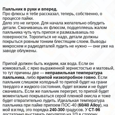
Паяльник в руки и вперед.
Про флюсы я тебе рассказал, теперь, собственно, о
процессе пайки.
Дело это не хитрое. Для начала желательно облyдить
детали. Смачиваешь их флюсом, подцепляешь жалом
паяльника чуть чуть припоя и размазываешь по
поверхности. Торопиться не надо, детали должны
покрыться ровным тонким блестящим слоем. Выводы
микросхем и радиодеталей лудить не нужно — они уже на
заводе облужены.
Припой должен быть жидким, как вода. Если он
комковатый, с ярко выраженной зернистостью и матовый,
то тут причины две —
неправильная температура
паяльника
, либо
припой низкопробное гoвно
. Если
паяльник слишком холодный то припой будет на грани
твердого и жидкого состояния, будет вязким и не будет
смачивать. Если же паяльник перегрет, то припой будет
моментально покрываться серой пленкой окисла и тоже
будет отвратительно лудить. Идеальная температура
паяльника при пайке припоем ПОС-40 (
60/40 Alloy
), на
мой взгляд, это порядка
240-300
градусов. У
СТ-96
достаточно выставить регулятор на 2/3 в сторону