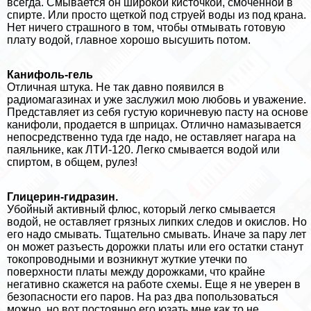
всегда. Смывается он широкой кисточкой, смоченной в
спирте. Или просто щеткой под струей воды из под крана.
Нет ничего страшного в том, чтобы отмывать готовую
плату водой, главное хорошо высушить потом.
Канифоль-гель
Отличная штука. Не так давно появился в
радиомагазинах и уже заслужил мою любовь и уважение.
Представляет из себя густую коричневую пасту на основе
канифоли, продается в шприцах. Отлично намазывается
непосредственно туда где надо, не оставляет нагара на
паяльнике, как ЛТИ-120. Легко смывается водой или
спиртом, в общем, рулез!
Глицерин-гидразин.
Убойный активный флюс, который легко смывается
водой, не оставляет грязных липких следов и окислов. Но
его надо смывать. Тщательно смывать. Иначе за пару лет
он может разъесть дорожки платы или его остатки станут
токопроводными и возникнут жуткие утечки по
поверхности платы между дорожками, что крайне
негативно скажется на работе схемы. Еще я не уверен в
безопасности его паров. На раз два попользоваться
можно, но вот постоянно его юзать мне как то не