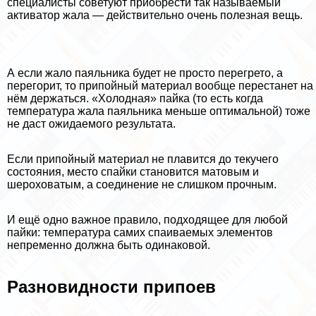
специалисты советуют приобрести так называемый
активатор жала — действительно очень полезная вещь.
А если жало паяльника будет не просто перегрето, а
перегорит, то припойный материал вообще перестанет на
нём держаться. «Холодная» пайка (то есть когда
температура жала паяльника меньше оптимальной) тоже
не даст ожидаемого результата.
Если припойный материал не плавится до текучего
состояния, место спайки становится матовым и
шероховатым, а соединение не слишком прочным.
И ещё одно важное правило, подходящее для любой
пайки: температура самих спаиваемых элементов
непременно должна быть одинаковой.
Разновидности припоев