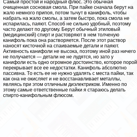
Самый простой и народный флюс. Это обычная
очищенная сосновая смола. При пайке сначала берут на
жало немного припоя, потом тычут в канифоль, чтобы
набрать на жало смолы, а затем быстро, пока смола не
испарилась, паяют. Способ не сильно удобный, поэтому
часто делают по другому. Берут обычный этиловый
(медицинский) спирт и растовряют в нем толченую
канифоль пока она растворяется. После этот раствор
наносят кисточной на спаиваемые детали и паяют.
Активность канифоли не высока, поэтому иной раз ничего
не получается — детали не не лудятся, но зато у
канифоли есть одно огромное достоинство, которое порой
перекрывает все ее недостатки. Канифоль абсолютно
пассивна. То есть ее не нужно удалять с места пайки, так
как она не окисляет и не восстанавливает металлы,
являясь при этом отличным диэлектриком. Именно по
этому самые ответственные пайки я стараюсь делать
спирто-канифольным флюсом.