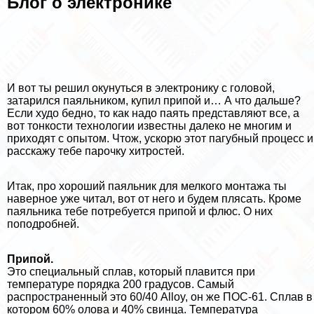
Блог о электронике
И вот ты решил окунуться в электронику с головой,
затарился паяльником, купил припой и… А что дальше?
Если худо бедно, то как надо паять представляют все, а
вот тонкости технологии известны далеко не многим и
приходят с опытом. Чтож, ускорю этот пагубный процесс и
расскажу тебе парочку хитростей.
Итак, про хороший паяльник для мелкого монтажа ты
наверное уже читал, вот от него и будем плясать. Кроме
паяльника тебе потребуется припой и флюс. О них
поподробней.
Припой.
Это специальный сплав, который плавится при
температуре порядка 200 градусов. Самый
распространенный это 60/40 Alloy, он же ПОС-61. Сплав в
котором 60% олова и 40% свинца. Температура