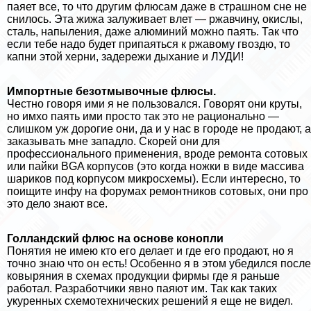
паяет все, то что другим флюсам даже в страшном сне не
снилось. Эта жижа залуживает влет — ржавчину, окислы,
сталь, напыления, даже алюминий можно паять. Так что
если тебе надо будет припаяться к ржавому гвоздю, то
капни этой херни, задережи дыхание и ЛУДИ!
Импортные безотмывочные флюсы.
Честно говоря ими я не пользовался. Говорят они круты,
но имхо паять ими просто так это не рационально —
слишком уж дорогие они, да и у нас в городе не продают, а
заказывать мне западло. Скорей они для
профессионального применения, вроде ремонта сотовых
или пайки BGA корпусов (это когда ножки в виде массива
шариков под корпусом микросхемы). Если интересно, то
поищите инфу на форумах ремонтников сотовых, они про
это дело знают все.
Голландский флюс на основе конопли
Понятия не имею кто его делает и где его продают, но я
точно знаю что он есть! Особенно я в этом убедился после
ковыряния в схемах продукции фирмы где я раньше
работал. Разработчики явно паяют им. Так как таких
укуренных схемотехнических решений я еще не видел.