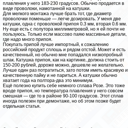
плавления у него 183-230 градусов. Обычно продается в
виде проволоки, намотанной на катушки.
Для мелкого монтажа лучше брать тот, где диаметр
проволочки поменьше — легче дозировать. У меня две
катушки, одна с проволокой припоя 0.3 мм, вторая 0.6 мм.
Ну еще есть с полутора миллиметровой, но я ей почти не
пользуюсь. Только если массово паяю массивные детали,
где надо много припоя.
Покупать припой лучше импортный, к сожалению
российский продукт сплошь и рядом отстой. Может и есть
качественный, но обычно мне попадался низкопробный
шлак. Катушка припоя, как на картинке, должна стоить от
150-200 рублей, дороже можно, дешевле не желательно.
Лучше один раз потратиться, зато потом иметь красивую и
качественную пайку и не париться. А катушки обычно
хватает года на полтора-два это минимум.
Ещё полезно купить себе немного сплава Розе. Это тоже
вроде припоя, но температура плавления у него совсем
смешная — где то в районе 90-100 градусов. Этот сплав
иногда полезен при демонтаже, но об этом позже будет
отдельная статья.