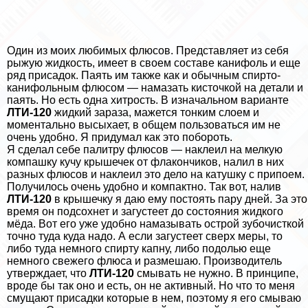
Один из моих любимых флюсов. Представляет из себя
рыжую жидкость, имеет в своем составе канифоль и еще
ряд присадок. Паять им также как и обычным спирто-
канифольным флюсом — намазать кисточкой на детали и
паять. Но есть одна хитрость. В изначальном варианте
ЛТИ-120
жидкий зараза, мажется тонким слоем и
моментально высыхает, в общем пользоваться им не
очень удобно. Я придумал как это побороть.
Я сделал себе палитру флюсов — наклеил на мелкую
компашку кучу крышечек от флакончиков, налил в них
разных флюсов и наклеил это дело на катушку с припоем.
Получилось очень удобно и компактно. Так вот, налив
ЛТИ-120
в крышечку я даю ему постоять пару дней. За это
время он подсохнет и загустеет до состояния жидкого
мёда. Вот его уже удобно намазывать острой зубочисткой
точно туда куда надо. А если загустеет сверх меры, то
либо туда немного спирту капну, либо подолью еще
немного свежего флюса и размешаю. Производитель
утверждает, что
ЛТИ-120
смывать не нужно. В принципе,
вроде бы так оно и есть, он не активный. Но что то меня
смущают присадки которые в нем, поэтому я его смываю