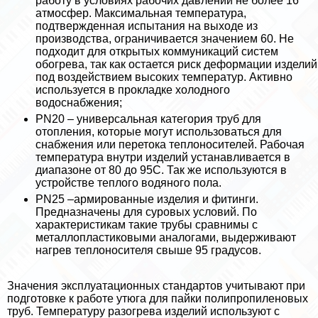
работу в условиях рабочих давлений не более 16
атмосфер. Максимальная температура,
подтвержденная испытания на выходе из
производства, ограничивается значением 60. Не
подходит для открытых коммуникаций систем
обогрева, так как остается риск деформации изделий
под воздействием высоких температур. Активно
используется в прокладке холодного
водоснабжения;
PN20 – универсальная категория труб для
отопления, которые могут использоваться для
снабжения или перетока теплоносителей. Рабочая
температура внутри изделий устанавливается в
диапазоне от 80 до 95С. Так же используются в
устройстве теплого водяного пола.
PN25 –армированные изделия и фитинги.
Предназначены для суровых условий. По
хаpaктеристикам такие трубы сравнимы с
металлопластиковыми аналогами, выдерживают
нагрев теплоносителя свыше 95 градусов.
Значения эксплуатационных стандартов учитывают при
подготовке к работе утюга для пайки полипропиленовых
труб. Температуру разогрева изделий используют с