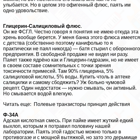
улыбается. Но в целом это офигенный флюс, паять им
одно удовольствие.
Глицерин-Салициловый флюс
.
Он же ФСГЛ. Честно говоря я понятия не имею откуда эта
хрень вообще берется. У меня банка этого флюса имеется
с детства (собственно поэтому канифолью то я
пpaктически не паял никогда) — батя стырил с оборонного
предприятия. В свободной продаже не видел ни разу.
Паяет также ядрёно как и Глицерин-гидразин, но не имеет
в своем составе сомнительных с точки зрения
токсичности примесей. Там 90% глицерина, 5%
салициловой кислоты, 5% воды. Купить чтоль в аптеке
салицилки и самому сбодяжить? Уж больно чумовой
рецепт. Один недостаток — нужно смывать, он активный.
Но смывается водой влегкую.
Читать еще:
Полевые транзисторы принцип действия
Ф-34А
Адская кислотная смесь. При пайке имеет жуткий едкий
выхлоп, которым я потравил половину нашей
лаборатории. Паять этой гадостью можно только в
противогазе и с мощной вытяжкой, но зато это дерьмище