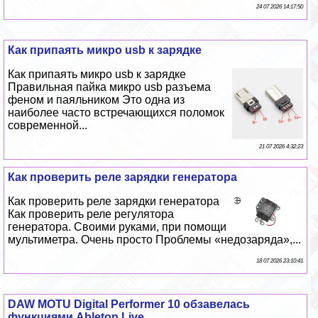
24 07 2026 14:17:50
Как припаять микро usb к зарядке
Как припаять микро usb к зарядке
Правильная пайка микро usb разъема
феном и паяльником Это одна из
наиболее часто встречающихся поломок
современной...
21 07 2026 4:32:23
Как проверить реле зарядки генератора
Как проверить реле зарядки генератора
Как проверить реле регулятора
генератора. Своими руками, при помощи
мультиметра. Очень просто Проблемы «недозаряда»,...
18 07 2026 23:10:41
DAW MOTU Digital Performer 10 обзавелась
функциями Ableton Live