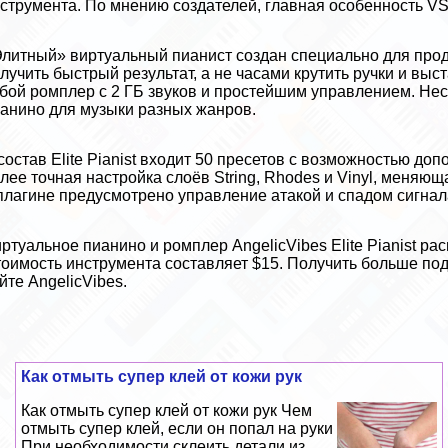
струмента. По мнению создателей, главная особенность V
литный» виртуальный пианист создан специально для прод
лучить быстрый результат, а не часами крутить ручки и в
бой ромплер с 2 ГБ звуков и простейшим управлением. Нес
анино для музыки разных жанров.
состав Elite Pianist входит 50 пресетов с возможностью до
лее точная настройка слоёв String, Rhodes и Vinyl, меняю
плагине предусмотрено управление атакой и спадом сигнал
ртуальное пианино и ромплер AngelicVibes Elite Pianist р
оимость инструмента составляет $15. Получить больше по
йте AngelicVibes
.
Как отмыть супер клей от кожи рук
Как отмыть супер клей от кожи рук Чем
отмыть супер клей, если он попал на руки
При необходимости склеить детали из