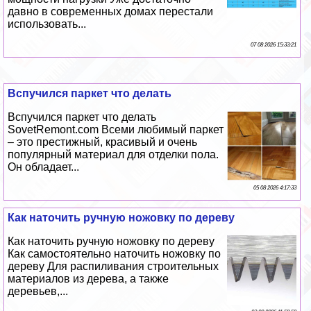
давно в современных домах перестали
использовать...
07 08 2026 15:33:21
Вспучился паркет что делать
Вспучился паркет что делать
SovetRemont.com Всеми любимый паркет
– это престижный, красивый и очень
популярный материал для отделки пола.
Он обладает...
05 08 2026 4:17:33
Как наточить ручную ножовку по дереву
Как наточить ручную ножовку по дереву
Как самостоятельно наточить ножовку по
дереву Для распиливания строительных
материалов из дерева, а также
деревьев,...