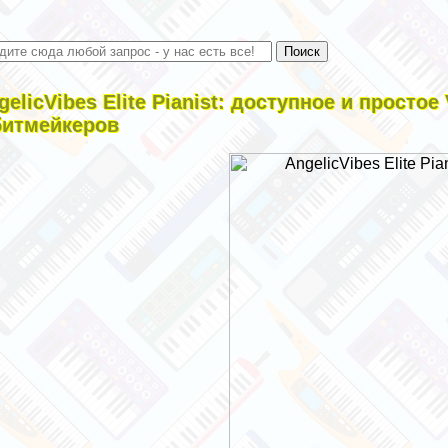
gelicVibes Elite Pianist: доступное и прост
битмейкеров