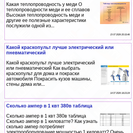
Какая теплопроводность у меди О
теплопроводности меди и ее сплавов
Высокая теплопроводность меди и
другие ее полезные хаpaктеристики
послужили одной из...
15 07 2026 20:33:46
Какой краскопульт лучше электрический или
пневматический
Какой краскопульт лучше электрический
или пневматический Как выбрать
краскопульт для дома и покраски
автомобиля Покрасить кузов машины,
стены дома или...
14 07 2026 18:23:24
Сколько ампер в 1 квт 380в таблица
Сколько ампер в 1 квт 380в таблица
Сколько ампер в 1 киловатте? Как узнать
сколько ампер потрeбляет
электрооборудование мощностью 1 киловатт? Очень...