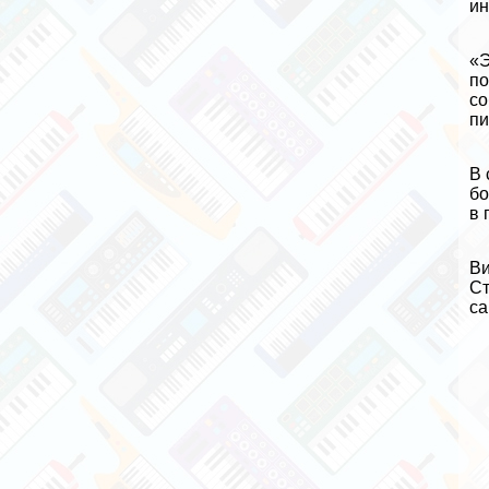
ин
«Э
по
со
пи
В 
бо
в 
Ви
Ст
са