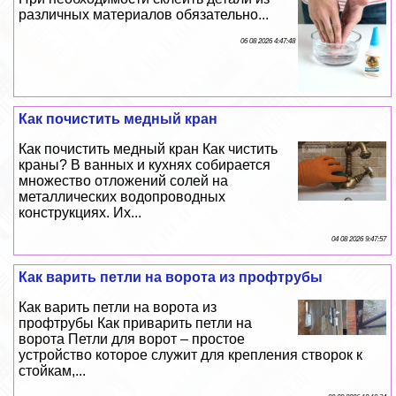
различных материалов обязательно...
06 08 2026 4:47:48
Как почистить медный кран
Как почистить медный кран Как чистить
краны? В ванных и кухнях собирается
множество отложений солей на
металлических водопроводных
конструкциях. Их...
04 08 2026 9:47:57
Как варить петли на ворота из профтрубы
Как варить петли на ворота из
профтрубы Как приварить петли на
ворота Петли для ворот – простое
устройство которое служит для крепления створок к
стойкам,...