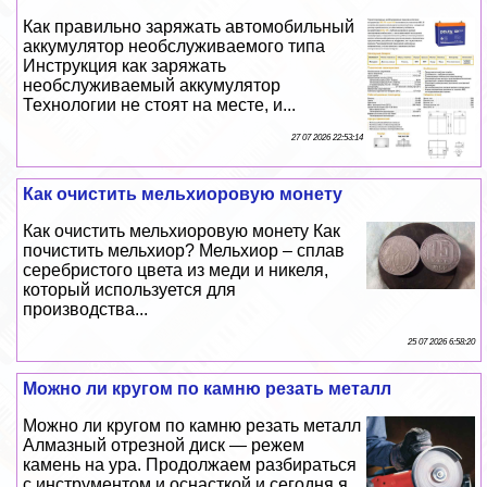
Как правильно заряжать автомобильный
аккумулятор необслуживаемого типа
Инструкция как заряжать
необслуживаемый аккумулятор
Технологии не стоят на месте, и...
27 07 2026 22:53:14
Как очистить мельхиоровую монету
Как очистить мельхиоровую монету Как
почистить мельхиор? Мельхиор – сплав
серебристого цвета из меди и никеля,
который используется для
производства...
25 07 2026 6:58:20
Можно ли кругом по камню резать металл
Можно ли кругом по камню резать металл
Алмазный отрезной диск — режем
камень на ура. Продолжаем разбираться
с инструментом и оснасткой и сегодня я...