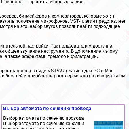
ST-пианино — простота использования.
юсеров, битмейкеров и композиторов, которые хотят
ыставлять положение микрофонов. VST-плагин представляет
мотря на это, набор звуков позволит найти подходящее
полнительной настройки. Так пользователям доступна
щая общее звучание инструмента. В дополнение к этому
а, а также эффектами тремоло и фильтрации.
аспространяется в виде VST/AU-плагина для PC и Mac.
дробностей и приобрести ромплер можно на
официальном
Выбор автомата по сечению провода
Выбор автомата по сечению провода
Выбор автомата по сечению кабеля и
мощности нагрузки Уже достаточно