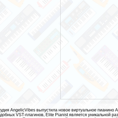
удия AngelicVibes выпустила новое виртуальное пианино Ang
добных VST-плагинов, Elite Pianist является уникальной ра