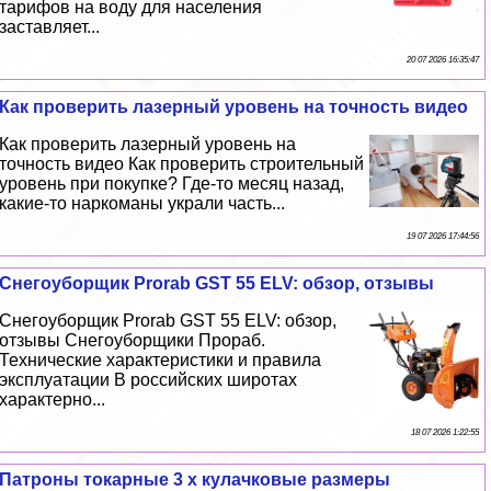
тарифов на воду для населения
заставляет...
20 07 2026 16:35:47
Как проверить лазерный уровень на точность видео
Как проверить лазерный уровень на
точность видео Как проверить строительный
уровень при покупке? Где-то месяц назад,
какие-то наркоманы украли часть...
19 07 2026 17:44:56
Снегоуборщик Prorab GST 55 ELV: обзор, отзывы
Снегоуборщик Prorab GST 55 ELV: обзор,
отзывы Снегоуборщики Прораб.
Технические хаpaктеристики и правила
эксплуатации В российских широтах
хаpaктерно...
18 07 2026 1:22:55
Патроны токарные 3 х кулачковые размеры