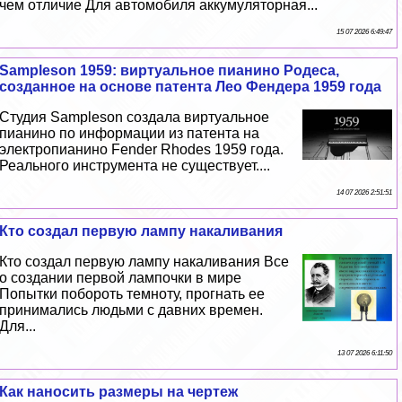
чем отличие Для автомобиля аккумуляторная...
15 07 2026 6:49:47
Sampleson 1959: виртуальное пианино Родеса,
созданное на основе патента Лео Фендера 1959 года
Студия Sampleson создала виртуальное
пианино по информации из патента на
электропианино Fender Rhodes 1959 года.
Реального инструмента не существует....
14 07 2026 2:51:51
Кто создал первую лампу накаливания
Кто создал первую лампу накаливания Все
о создании первой лампочки в мире
Попытки побороть темноту, прогнать ее
принимались людьми с давних времен.
Для...
13 07 2026 6:11:50
Как наносить размеры на чертеж