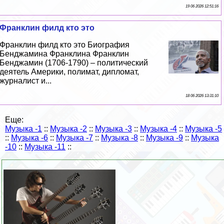
19 06 2026 12:51:16
Франклин филд кто это
Франклин филд кто это Биография
Бенджамина Франклина Франклин
Бенджамин (1706-1790) – политический
деятель Америки, полимат, дипломат,
журналист и...
18 06 2026 13:31:10
Еще:
Музыка -1
::
Музыка -2
::
Музыка -3
::
Музыка -4
::
Музыка -5
::
Музыка -6
::
Музыка -7
::
Музыка -8
::
Музыка -9
::
Музыка
-10
::
Музыка -11
::