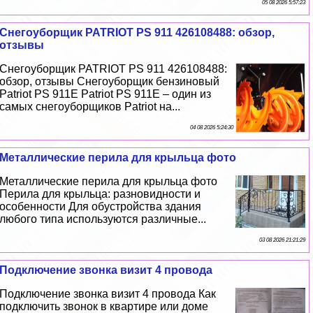
05 08 2026 5:57:23
Снегоуборщик PATRIOT PS 911 426108488: обзор,
отзывы
Снегоуборщик PATRIOT PS 911 426108488:
обзор, отзывы Снегоуборщик бензиновый
Patriot PS 911E Patriot PS 911E – один из
самых снегоуборщиков Patriot на...
04 08 2026 5:24:30
Металлические перила для крыльца фото
Металлические перила для крыльца фото
Перила для крыльца: разновидности и
особенности Для обустройства здания
любого типа используются различные...
03 08 2026 21:21:29
Подключение звонка визит 4 провода
Подключение звонка визит 4 провода Как
подключить звонок в квартире или доме