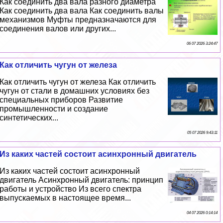
Как соединить два вала разного диаметра
Как соединить два вала Как соединить валы
механизмов Муфты предназначаются для
соединения валов или других...
06 07 2026 3:24:47
Как отличить чугун от железа
Как отличить чугун от железа Как отличить
чугун от стали в домашних условиях без
специальных приборов Развитие
промышленности и создание
синтетических...
05 07 2026 9:43:11
Из каких частей состоит асинхронный двигатель
Из каких частей состоит асинхронный
двигатель Асинхронный двигатель: принцип
работы и устройство Из всего спектра
выпускаемых в настоящее время...
04 07 2026 0:14:14