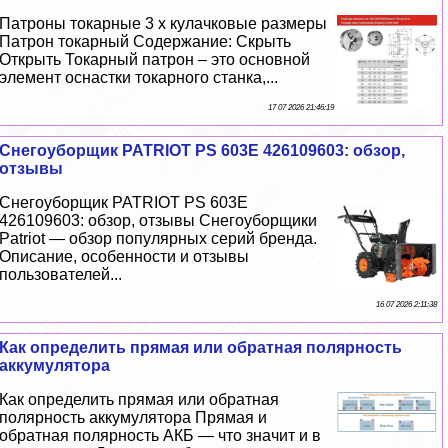
Патроны токарные 3 х кулачковые размеры
Патрон токарный Содержание: Скрыть
Открыть Токарный патрон – это основной
элемент оснастки токарного станка,...
17 07 2026 21:46:19
Снегоуборщик PATRIOT PS 603E 426109603: обзор,
отзывы
Снегоуборщик PATRIOT PS 603E
426109603: обзор, отзывы Снегоуборщики
Patriot — обзор популярных серий бренда.
Описание, особенности и отзывы
пользователей...
16 07 2026 2:11:38
Как определить прямая или обратная полярность
аккумулятора
Как определить прямая или обратная
полярность аккумулятора Прямая и
обратная полярность АКБ — что значит и в