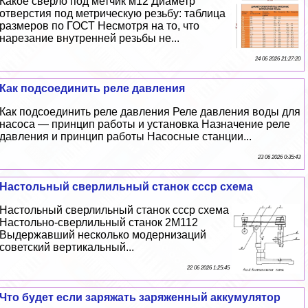
Какое сверло под метчик м12 Диаметр
отверстия под метрическую резьбу: таблица
размеров по ГОСТ Несмотря на то, что
нарезание внутренней резьбы не...
24 06 2026 21:27:20
Как подсоединить реле давления
Как подсоединить реле давления Реле давления воды для
насоса — принцип работы и установка Назначение реле
давления и принцип работы Насосные станции...
23 06 2026 0:35:43
Настольный сверлильный станок ссср схема
Настольный сверлильный станок ссср схема
Настольно-сверлильный станок 2М112
Выдержавший несколько модернизаций
советский вертикальный...
22 06 2026 1:25:45
Что будет если заряжать заряженный аккумулятор