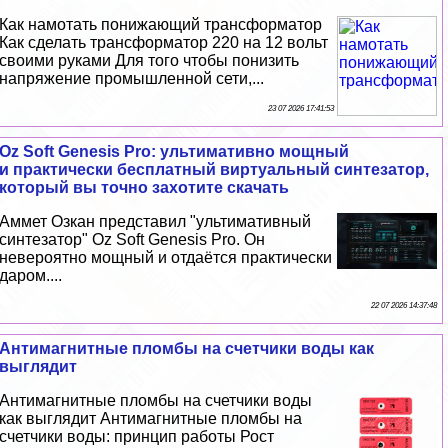
Как намотать понижающий трaнcформатор
Как сделать трaнcформатор 220 на 12 вольт
своими руками Для того чтобы понизить
напряжение промышленной сети,...
23 07 2026 17:41:53
Oz Soft Genesis Pro: ультимативно мощный
и пpaктически бесплатный виртуальный синтезатор,
который вы точно захотите скачать
Аммет Озкан представил "ультимативный
синтезатор" Oz Soft Genesis Pro. Он
невероятно мощный и отдаётся пpaктически
даром....
22 07 2026 14:37:48
Антимагнитные пломбы на счетчики воды как
выглядит
Антимагнитные пломбы на счетчики воды
как выглядит Антимагнитные пломбы на
счетчики воды: принцип работы Рост