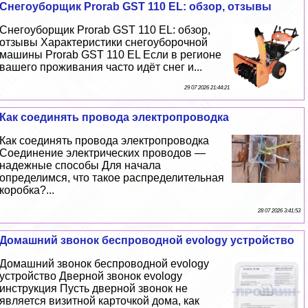
Снегоуборщик Prorab GST 110 EL: обзор, отзывы
Снегоуборщик Prorab GST 110 EL: обзор,
отзывы Хаpaктеристики снегоуборочной
машины Prorab GST 110 EL Если в регионе
вашего проживания часто идёт снег и...
29 07 2026 21:44:21
Как соединять провода электропроводка
Как соединять провода электропроводка
Соединение электрических проводов —
надежные способы Для начала
определимся, что такое распределительная
коробка?...
28 07 2026 3:41:53
Домашний звонок беспроводной evology устройство
Домашний звонок беспроводной evology
устройство Дверной звонок evology
инструкция Пусть дверной звонок не
является визитной карточкой дома, как