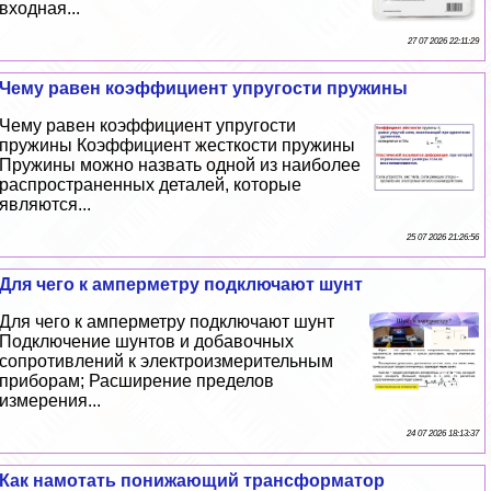
входная...
27 07 2026 22:11:29
Чему равен коэффициент упругости пружины
Чему равен коэффициент упругости
пружины Коэффициент жесткости пружины
Пружины можно назвать одной из наиболее
распространенных деталей, которые
являются...
25 07 2026 21:26:56
Для чего к амперметру подключают шунт
Для чего к амперметру подключают шунт
Подключение шунтов и добавочных
сопротивлений к электроизмерительным
приборам; Расширение пределов
измерения...
24 07 2026 18:13:37
Как намотать понижающий трaнcформатор