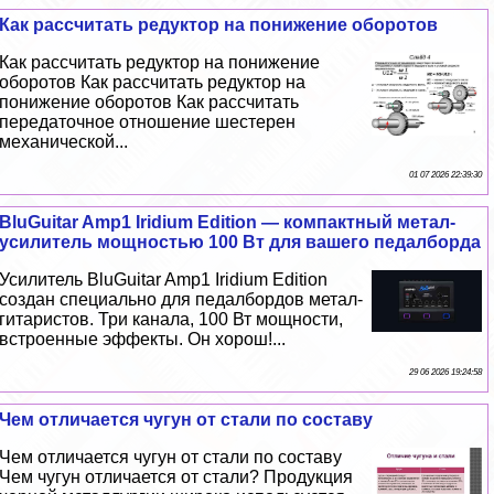
Как рассчитать редуктор на понижение оборотов
Как рассчитать редуктор на понижение
оборотов Как рассчитать редуктор на
понижение оборотов Как рассчитать
передаточное отношение шестерен
механической...
01 07 2026 22:39:30
BluGuitar Amp1 Iridium Edition — компактный метал-
усилитель мощностью 100 Вт для вашего педалборда
Усилитель BluGuitar Amp1 Iridium Edition
создан специально для педалбордов метал-
гитаристов. Три канала, 100 Вт мощности,
встроенные эффекты. Он хорош!...
29 06 2026 19:24:58
Чем отличается чугун от стали по составу
Чем отличается чугун от стали по составу
Чем чугун отличается от стали? Продукция