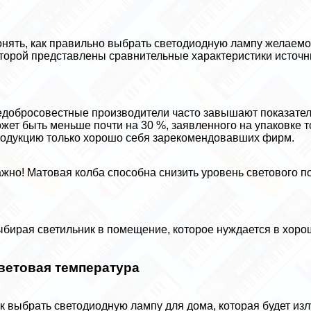
нять, как правильно выбрать светодиодную лампу желаемого
торой представлены сравнительные хаpaктеристики источни
добросовестные производители часто завышают показатели
жет быть меньше почти на 30 %, заявленного на упаковке т
одукцию только хорошо себя зарекомендовавших фирм.
жно! Матовая колба способна снизить уровень светового по
бирая светильник в помещение, которое нуждается в хоро
ветовая температура
к выбрать светодиодную лампу для дома, которая будет из