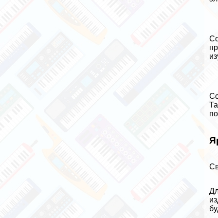
Со
пр
из
Со
Та
по
Я
Св
Дл
из
бу