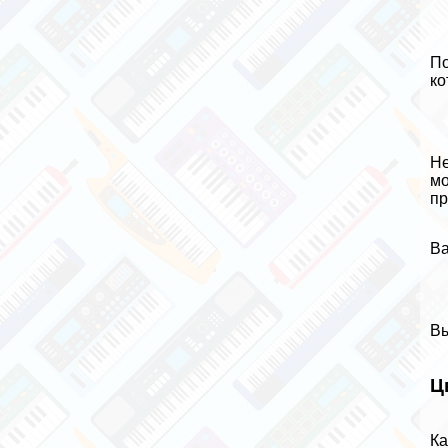
По
ко
Не
мо
пр
Ва
Вы
Ц
Ка