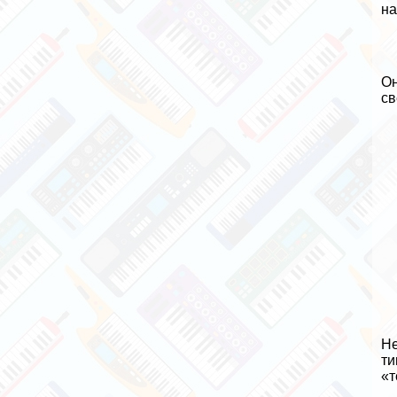
на
Он
св
Не
ти
«т