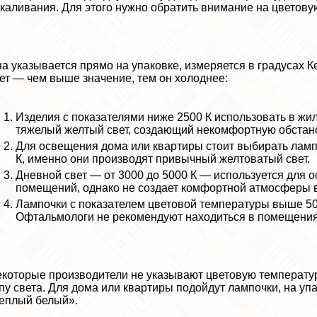
каливания. Для этого нужно обратить внимание на цветову
а указывается прямо на упаковке, измеряется в градусах К
ет — чем выше значение, тем он холоднее:
Изделия с показателями ниже 2500 К использовать в ж
тяжелый желтый свет, создающий некомфортную обстано
Для освещения дома или квартиры стоит выбирать ламп
К, именно они производят привычный желтоватый свет.
Дневной свет — от 3000 до 5000 К — используется для
помещений, однако не создает комфортной атмосферы 
Лампочки с показателем цветовой температуры выше 500
Офтальмологи не рекомендуют находиться в помещения
которые производители не указывают цветовую температуру
пу света. Для дома или квартиры подойдут лампочки, на уп
еплый белый».