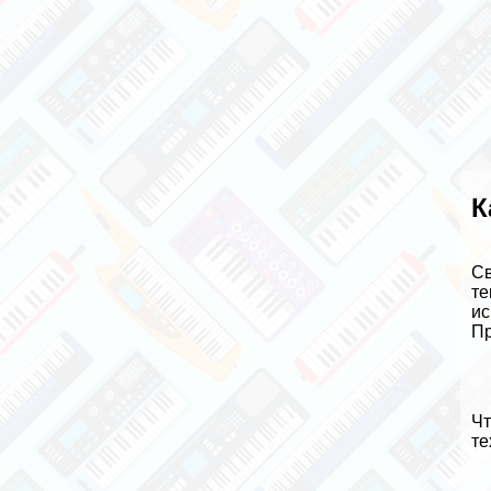
К
Св
те
ис
Пр
Чт
те