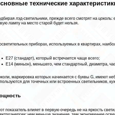
сновные технические хаpaктеристик
дбирая лэд-светильники, прежде всего смотрят на цоколь: 
вую лампу на место старой будет нельзя.
осветительных приборах, используемых в квартирах, наибо
Е27 (стандарт), который встречается чаще всего;
Е14 (миньон), меньшего, чем стандартный, диаметра, ч
коли, маркировка которых начинается с буквы G, имеют не
пользуются для точечных или встроенных светильников, ку
ощность
от показатель влияет в первую очередь не на яркость свети
ектроэнергии: чем меньше значение, тем экономичнее осв