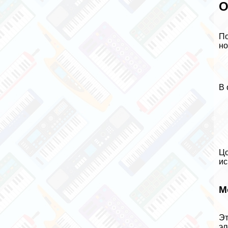
О
По
но
В 
Цо
ис
М
Эт
эл