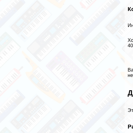
К
Ин
Хо
40
Ва
не
Д
Эт
Р