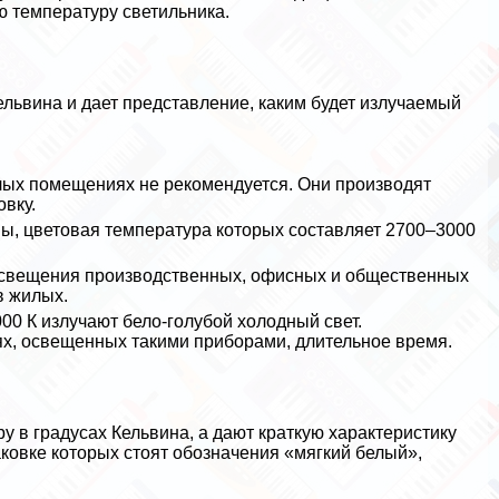
ю температуру светильника.
ельвина и дает представление, каким будет излучаемый
илых помещениях не рекомендуется. Они производят
вку.
ы, цветовая температура которых составляет 2700–3000
 освещения производственных, офисных и общественных
в жилых.
0 К излучают бело-гoлyбой холодный свет.
х, освещенных такими приборами, длительное время.
 в градусах Кельвина, а дают краткую хаpaктеристику
аковке которых стоят обозначения «мягкий белый»,