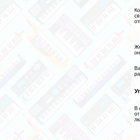
Ко
св
от
Же
он
Ва
ра
У
В 
от
л