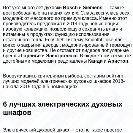
Вот уже много лет духовки
Bosch
и
Siemens
— самые
востребованные на наших кухнях. Слава коснулась всех
моделей: от массового до премиум класса. Именно этот
производитель предложил в 2014 году новые опции:
паровую конвекцию, позволяющую сохранять влагу и
витамины в продуктах; функцию использования
остаточного тепла EcoChef; систему SmoothClose для
мягкого закрытия дверцы, модернизированный термощуп
и другие новшества. Не отстают от лидеров популярные
бренды
Горенье
и
Электролюкс
. В бюджетном сегменте
достойными моделями представлены
Канди
и
Аристон
.
Вооружившись критериями выбора, составим рейтинг
лучших моделей электрических духовых шкафов 2018-
начала 2019 года в 5 номинациях.
6 лучших электрических духовых
шкафов
Электрический духовой шкаф — это не такое простое