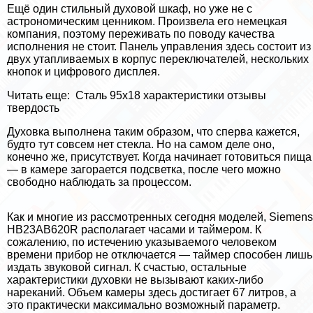
Ещё один стильный духовой шкаф, но уже не с
астрономическим ценником. Произвела его немецкая
компания, поэтому переживать по поводу качества
исполнения не стоит. Панель управления здесь состоит из
двух утапливаемых в корпус переключателей, нескольких
кнопок и цифрового дисплея.
Читать еще:
Сталь 95х18 хаpaктеристики отзывы
твердость
Духовка выполнена таким образом, что сперва кажется,
будто тут совсем нет стекла. Но на самом деле оно,
конечно же, присутствует. Когда начинает готовиться пища
— в камере загорается подсветка, после чего можно
свободно наблюдать за процессом.
Как и многие из рассмотренных сегодня моделей, Siemens
HB23AB620R располагает часами и таймером. К
сожалению, по истечению указываемого человеком
времени прибор не отключается — таймер способен лишь
издать звуковой сигнал. К счастью, остальные
хаpaктеристики духовки не вызывают каких-либо
нареканий. Объем камеры здесь достигает 67 литров, а
это пpaктически максимально возможный параметр.