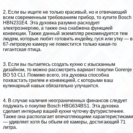
2. Если вы ищите не только красивый, но и отвечающий
всем современным требованиям прибор, то купите Bosch
HBN231E4. Эта духовка разумно расходует
электроэнергию, а также она снабжена функцией
конвекции. Также данный экземпляр рекомендуется тем
людям, которые любят готовить индейку, гуся или утку — в
67-литровую камеру не поместится только какая-то
гигантская птица.
3. Если вы пытаетесь создать кухню с изысканным
дизайном, то можно рассмотреть вариант покупки Gorenje
BO 53 CLI. Помимо всего, эта духовка способна
похвастать грилем и конвекцией, с которыми ваш
кулинарный навык обязательно улучшится.
4. В случае наличия неограниченных финансов следует
подумать о покупке Bosch HBG634BS1. Эта духовка
сделает интерьер вашей кухни чуточку футуристичнее.
Также она располагает впечатляющими хаpaктеристиками
— удивляет хотя бы объем её камеры, достигающий 71
литра.