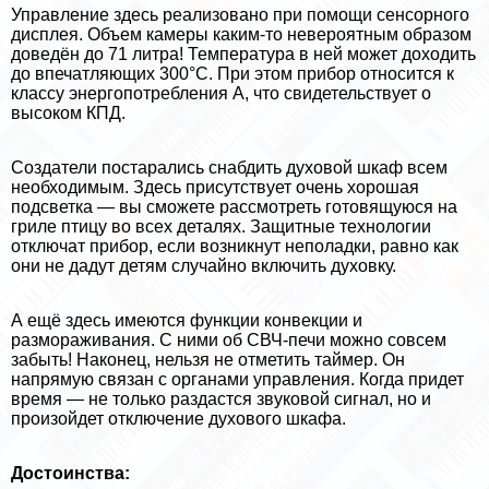
Управление здесь реализовано при помощи сенсорного
дисплея. Объем камеры каким-то невероятным образом
доведён до 71 литра! Температура в ней может доходить
до впечатляющих 300°C. При этом прибор относится к
классу энергопотрeбления A, что свидетельствует о
высоком КПД.
Создатели постарались снабдить духовой шкаф всем
необходимым. Здесь присутствует очень хорошая
подсветка — вы сможете рассмотреть готовящуюся на
гриле птицу во всех деталях. Защитные технологии
отключат прибор, если возникнут неполадки, равно как
они не дадут детям случайно включить духовку.
А ещё здесь имеются функции конвекции и
размораживания. С ними об СВЧ-печи можно совсем
забыть! Наконец, нельзя не отметить таймер. Он
напрямую связан с органами управления. Когда придет
время — не только раздастся звуковой сигнал, но и
произойдет отключение духового шкафа.
Достоинства: