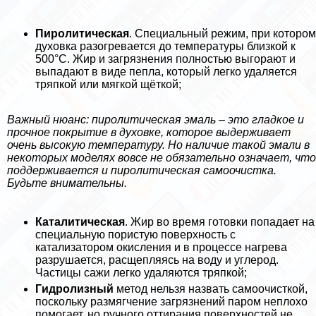
Пиролитическая
. Специальный режим, при котором
духовка разогревается до температуры близкой к
500°С. Жир и загрязнения полностью выгорают и
выпадают в виде пепла, который легко удаляется
тряпкой или мягкой щёткой;
Важный нюанс: пиролитическая эмаль – это гладкое и
прочное покрытие в духовке, которое выдерживает
очень высокую температуру. Но наличие такой эмали в
некоторых моделях вовсе не обязательно означает, что
поддерживается и пиролитическая самоочистка.
Будьте внимательны.
Каталитическая
. Жир во время готовки попадает на
специальную пористую поверхность с
катализатором окисления и в процессе нагрева
разрушается, расщепляясь на воду и углерод.
Частицы сажи легко удаляются тряпкой;
Гидролизный
метод нельзя назвать самоочисткой,
поскольку размягчение загрязнений паром неплохо
помогает, но ручного оттирания поверхностей не