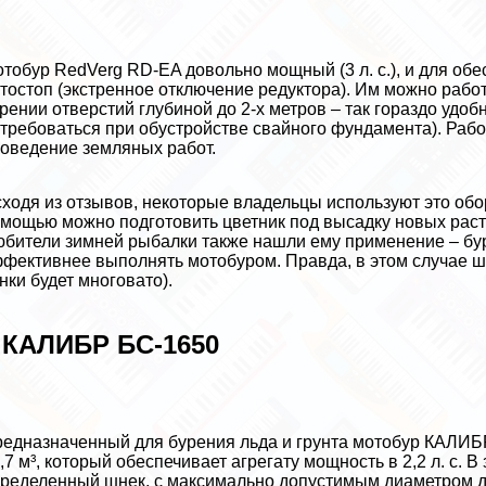
тобур RedVerg RD-EA довольно мощный (3 л. с.), и для об
тостоп (экстренное отключение редуктора). Им можно работ
рении отверстий глубиной до 2-х метров – так гораздо удо
требоваться при обустройстве свайного фундамента). Рабо
оведение земляных работ.
ходя из отзывов, некоторые владельцы используют это обор
мощью можно подготовить цветник под высадку новых раст
бители зимней рыбалки также нашли ему применение – бу
фективнее выполнять мотобуром. Правда, в этом случае ш
нки будет многовато).
 КАЛИБР БС-1650
едназначенный для бурения льда и грунта мотобур КАЛИ
,7 м³, который обеспечивает агрегату мощность в 2,2 л. с.
ределенный шнек, с максимально допустимым диаметром д