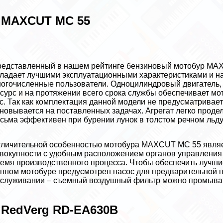
 MAXCUT MC 55
едставленный в нашем рейтинге бензиновый мотобур MAXC
ладает лучшими эксплуатационными хаpaктеристиками и на
огочисленные пользователи. Одноцилиндровый двигатель,
сурс и на протяжении всего срока службы обеспечивает мо
 с. Так как комплектация данной модели не предусматривае
новывается на поставленных задачах. Агрегат легко проделы
сьма эффективен при бурении лунок в толстом речном льду
личительной особенностью мотобура MAXCUT MC 55 являет
вокупности с удобным расположением органов управления
емя производственного процесса. Чтобы обеспечить лучши
нном мотобуре предусмотрен насос для предварительной по
служивании – съемный воздушный фильтр можно промыват
 RedVerg RD-EA630B