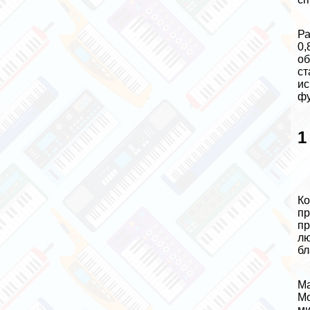
Ра
0,
об
ст
ис
фу
1
Ко
пр
пр
лю
бл
Ма
Мо
ми