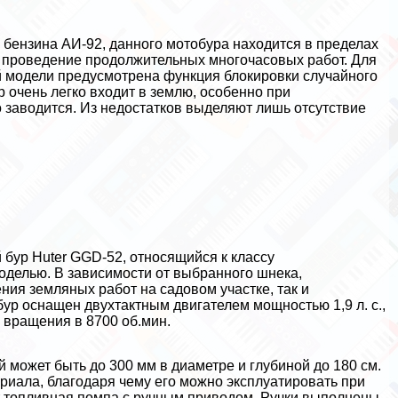
и бензина АИ-92, данного мотобура находится в пределах
 на проведение продолжительных многочасовых работ. Для
й модели предусмотрена функция блокировки случайного
р очень легко входит в землю, особенно при
 заводится. Из недостатков выделяют лишь отсутствие
бур Huter GGD-52, относящийся к классу
делью. В зависимости от выбранного шнека,
ния земляных работ на садовом участке, так и
ур оснащен двухтактным двигателем мощностью 1,9 л. с.,
 вращения в 8700 об.мин.
может быть до 300 мм в диаметре и глубиной до 180 см.
риала, благодаря чему его можно эксплуатировать при
ит топливная помпа с ручным приводом. Ручки выполнены