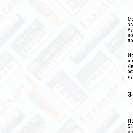
Мо
ав
бу
по
пр
Ис
по
Лю
эф
лу
3
Пр
51
оп