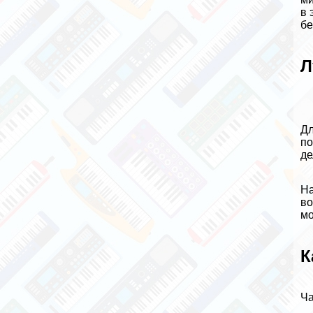
в 
бе
Л
Дл
по
де
На
во
мо
К
Ча