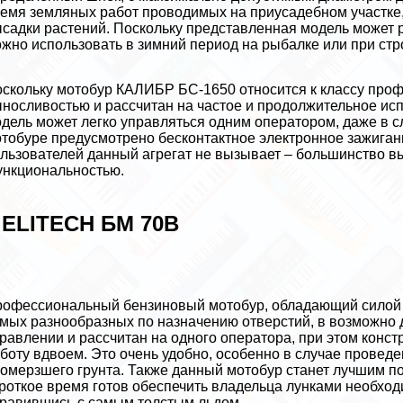
емя земляных работ проводимых на приусадебном участке
садки растений. Поскольку представленная модель может 
жно использовать в зимний период на рыбалке или при стр
скольку мотобур КАЛИБР БС-1650 относится к классу про
носливостью и рассчитан на частое и продолжительное исп
дель может легко управляться одним оператором, даже в сл
тобуре предусмотрено бесконтактное электронное зажиган
льзователей данный агрегат не вызывает – большинство в
нкциональностью.
 ELITECH БМ 70В
офессиональный бензиновый мотобур, обладающий силой 3
мых разнообразных по назначению отверстий, в возможно д
равлении и рассчитан на одного оператора, при этом конст
боту вдвоем. Это очень удобно, особенно в случае проведе
омерзшего грунта. Также данный мотобур станет лучшим по
роткое время готов обеспечить владельца лунками необходи
равившись с самым толстым льдом.