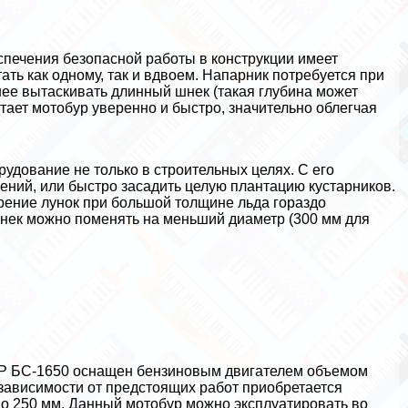
еспечения безопасной работы в конструкции имеет
ать как одному, так и вдвоем. Напарник потребуется при
бнее вытаскивать длинный шнек (такая глубина может
тает мотобур уверенно и быстро, значительно облегчая
удование не только в строительных целях. С его
ений, или быстро засадить целую плантацию кустарников.
рение лунок при большой толщине льда гораздо
нек можно поменять на меньший диаметр (300 мм для
БР БС-1650 оснащен бензиновым двигателем объемом
 В зависимости от предстоящих работ приобретается
о 250 мм. Данный мотобур можно эксплуатировать во