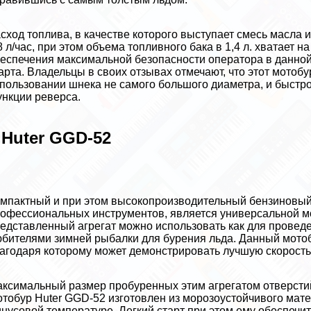
сход топлива, в качестве которого выступает смесь масла 
8 л/час, при этом объема топливного бака в 1,4 л. хватает
еспечения максимальной безопасности оператора в данно
арта. Владельцы в своих отзывах отмечают, что этот мотобу
пользовании шнека не самого большого диаметра, и быстро
нкции реверса.
 Huter GGD-52
мпактный и при этом высокопроизводительный бензиновый 
офессиональных инструментов, является универсальной мо
едставленный агрегат можно использовать как для проведе
бителями зимней рыбалки для бурения льда. Данный мотоб
агодаря которому может демонстрировать лучшую скорость
ксимальный размер пробуренных этим агрегатом отверстий 
тобур Huter GGD-52 изготовлен из морозоустойчивого мате
нусовой температуре. Легкий старт при этом ему обеспеч