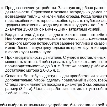
Предназначение устройства. Зачастую подобная разнов
деятельности. Строители и хозяева загородных домов п
возведения теплиц, качелей либо ограды. Когда почва 
приспособление, которое способно сделать глубокие ск
трудном положении, когда лед в толщину достигнет 1 м.
диаметре 15-30 см с наименьшими затратами усилий.
Вид двигателя. Доступные для отечественного потреби
Наиболее производительные и экологичные – 4-хтактные,
хтактного мотора потребуется заранее топливо и смaзo
имеют более низкую цену, однако во время функциони
и формируют много шума.
Производительность двигателя. С учетом поставленных
мощность мотора. Чтобы сделать глубокие скважины в т
производительностью до 8 л. с. В тот же период рыбака
достаточно мотора 2,0-3,5 л. с.
Оснастка. Бензобуры доступны для приобретения зачас
дополнительно. Чтобы сделать правильный выбор, треб
Стандартной является посадка в диаметре 2 см, однак
размер (3,2 см). Часть разработчиков комплектуют со
любые шнеки.
обы выбрать оптимальное устройство, был составлен рейт