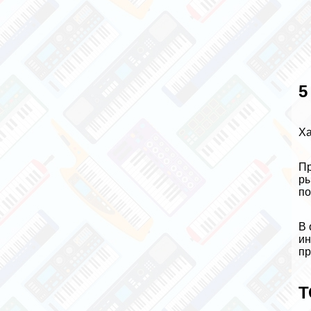
5
Ха
Пр
ры
по
В 
ин
пр
Т