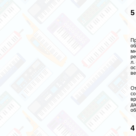
5
Пр
об
мн
ре
л.
ос
ве
От
со
вр
да
об
4