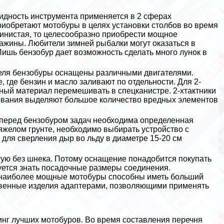
идность инструмента применяется в 2 сферах
риобретают мотобуры в целях установки столбов во время
глинистая, то целесообразно приобрести мощное
важины. Любители зимней рыбалки могут оказаться в
 Лишь бензобур дает возможность сделать много лунок в
теля бензобуры оснащены различными двигателями.
 где бензин и масло заливают по отдельности. Для 2-
чный материал перемешивать в спецканистре. 2-хтактники
рования выделяют большое количество вредных элементов
 перед бензобуром задач необходима определенная
яжелом грунте, необходимо выбирать устройство с
м для сверления дыр во льду в диаметре 15-20 см
тую без шнека. Потому оснащение понадобится покупать
уется знать посадочные размеры соединения.
о наиболее мощные мотобуры способны иметь больший
бственные изделия адаптерами, позволяющими применять
инг лучших мотобуров. Во время составления перечня