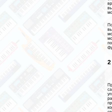
вр
вы
мо
По
вы
мо
мо
по
фу
2
Пр
са
уп
ра
пр
ко
сп