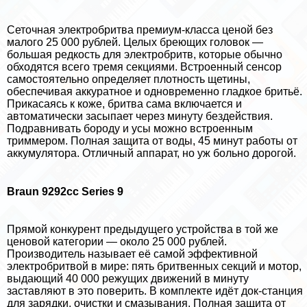
Сеточная электробритва премиум-класса ценой без
малого 25 000 рублей. Целых бреющих головок —
большая редкость для электробритв, которые обычно
обходятся всего тремя секциями. Встроенный сенсор
самостоятельно определяет плотность щетины,
обеспечивая аккуратное и одновременно гладкое бритьё.
Прикасаясь к коже, бритва сама включается и
автоматически засыпает через минуту бездействия.
Подравнивать бороду и усы можно встроенным
триммером. Полная защита от воды, 45 минут работы от
аккумулятора. Отличный аппарат, но уж больно дорогой.
Braun 9292cc Series 9
Прямой конкурент предыдущего устройства в той же
ценовой категории — около 25 000 рублей.
Производитель называет её самой эффективной
электробритвой в мире: пять бритвенных секций и мотор,
выдающий 40 000 режущих движений в минуту
заставляют в это поверить. В комплекте идёт док-станция
для зарядки, очистки и смазывания. Полная защита от