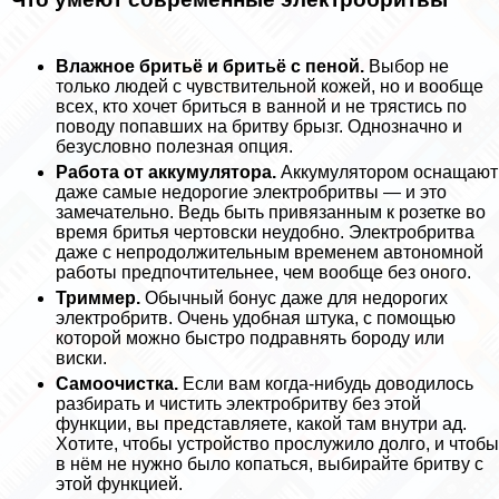
Влажное бритьё и бритьё с пеной.
Выбор не
только людей с чувствительной кожей, но и вообще
всех, кто хочет бриться в ванной и не трястись по
поводу попавших на бритву брызг. Однозначно и
безусловно полезная опция.
Работа от аккумулятора.
Аккумулятором оснащают
даже самые недорогие электробритвы — и это
замечательно. Ведь быть привязанным к розетке во
время бритья чертовски неудобно. Электробритва
даже с непродолжительным временем автономной
работы предпочтительнее, чем вообще без оного.
Триммер.
Обычный бонус даже для недорогих
электробритв. Очень удобная штука, с помощью
которой можно быстро подравнять бороду или
виски.
Самоочистка.
Если вам когда-нибудь доводилось
разбирать и чистить электробритву без этой
функции, вы представляете, какой там внутри ад.
Хотите, чтобы устройство прослужило долго, и чтобы
в нём не нужно было копаться, выбирайте бритву с
этой функцией.