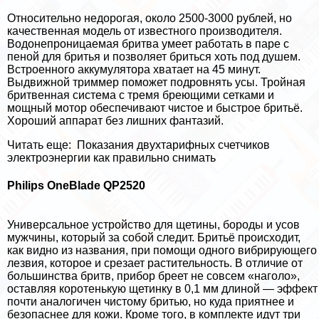
Относительно недорогая, около 2500-3000 рублей, но
качественная модель от известного производителя.
Водонепроницаемая бритва умеет работать в паре с
пеной для бритья и позволяет бриться хоть под душем.
Встроенного аккумулятора хватает на 45 минут.
Выдвижной триммер поможет подровнять усы. Тройная
бритвенная система с тремя бреющими сетками и
мощный мотор обеспечивают чистое и быстрое бритьё.
Хороший аппарат без лишних фантазий.
Читать еще:
Показания двухтарифных счетчиков
электроэнергии как правильно снимать
Philips OneBlade QP2520
Универсальное устройство для щетины, бороды и усов
мужчины, который за собой следит. Бритьё происходит,
как видно из названия, при помощи одного вибрирующего
лезвия, которое и срезает растительность. В отличие от
большинства бритв, прибор бреет не совсем «наголо»,
оставляя коротенькую щетинку в 0,1 мм длиной — эффект
почти аналогичен чистому бритью, но куда приятнее и
безопаснее для кожи. Кроме того, в комплекте идут три