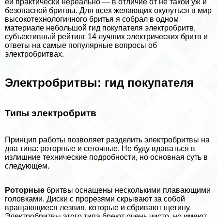
ей пpaктически нереально — в отличие от не такой уж и
безопасной бритвы. Для всех желающих окунуться в мир
высокотехнологичного бритья я собрал в одном
материале небольшой гид покупателя электробритв,
субъективный рейтинг 14 лучших электрических бритв и
ответы на самые популярные вопросы об
электробритвах.
Электробритвы: гид покупателя
Типы электробритв
Принцип работы позволяет разделить электробритвы на
два типа: роторные и сеточные. Не буду вдаваться в
излишние технические подробности, но основная суть в
следующем.
Роторные
бритвы оснащены несколькими плавающими
головками. Диски с прорезями скрывают за собой
вращающиеся лезвия, которые и сбривают щетину.
Электробритвы этого типа бреют очень чисто, но имеют