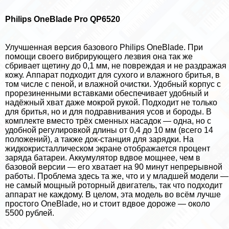
Philips OneBlade Pro QP6520
Улучшенная версия базового Philips OneBlade. При
помощи своего вибрирующего лезвия она так же
сбривает щетину до 0,1 мм, не повреждая и не раздражая
кожу. Аппарат подходит для сухого и влажного бритья, в
том числе с пеной, и влажной очистки. Удобный корпус с
прорезиненными вставками обеспечивает удобный и
надёжный хват даже мокрой рукой. Подходит не только
для бритья, но и для подравнивания усов и бороды. В
комплекте вместо трёх сменных насадок — одна, но с
удобной регулировкой длины от 0,4 до 10 мм (всего 14
положений), а также док-станция для зарядки. На
жидкокристаллическом экране отображается процент
заряда батареи. Аккумулятор вдвое мощнее, чем в
базовой версии — его хватает на 90 минут непрерывной
работы. Проблема здесь та же, что и у младшей модели —
не самый мощный роторный двигатель, так что подходит
аппарат не каждому. В целом, эта модель во всём лучше
простого OneBlade, но и стоит вдвое дороже — около
5500 рублей.