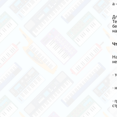
а 
Дл
Те
бе
на
Чт
На
не
· 
· 
· 
ст