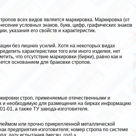
тропов всех видов является маркировка. Маркировка (от
нанесение условных знаков, букв, цифр, графических знаков
ии, указания его свойств и хаpaктеристик.
ации без лишних усилий. Хотя на некоторых видах
еделить хаpaктеристики того или иного изделия, нет
тить, что отсутствие маркировки (бирки), равно как и
ется основанием для бpaковки стропов.
ркировки строп, применяемые отечественными и
в и необходимую для размещения на бирках информацию
1-01, а также ТУ завода-изготовителя.
 клеймом или прочно прикрепленной металлической
нак предприятия-изготовителя; номер стропа по системе
а; дату испытания (месяц, год).».