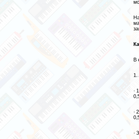
мо
На
ма
за
К
В 
1.
· 
0,
· 
0,
· 