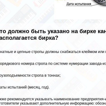
то должно быть указано на бирке ка
асполагается бирка?
натные и цепные стропы должны снабжаться клеймом или п
порядкового номера стропа по системе ну­мерации завода-и
грузоподъемности стропа в тоннах;
даты испытаний (месяц, год).
кже рекомендуется указывать наименование предприятия-из
готовители указыва­ют дополнительную информацию: обозначе