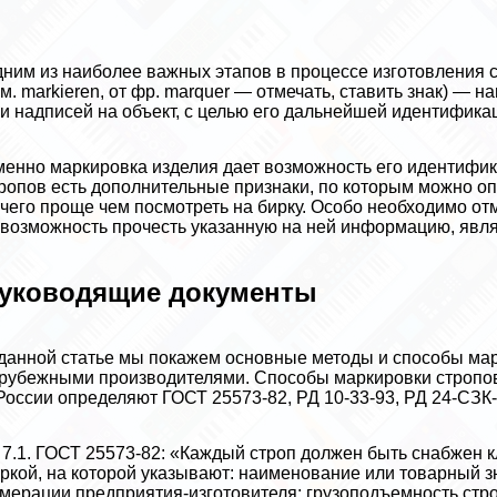
ним из наиболее важных этапов в процессе изготовления с
м. markieren, от фр. marquer — отмечать, ставить знак) — 
и надписей на объект, с целью его дальнейшей идентификац
енно маркировка изделия дает возможность его идентифик
ропов есть дополнительные признаки, по которым можно опр
чего проще чем посмотреть на бирку. Особо необходимо отме
возможность прочесть указанную на ней информацию, явля
уководящие документы
данной статье мы покажем основные методы и способы ма
рубежными производителями. Способы маркировки стропо
России определяют ГОСТ 25573-82, РД 10-33-93, РД 24-СЗК-0
 7.1. ГОСТ 25573-82: «Каждый строп должен быть снабжен
ркой, на которой указывают: наименование или товарный з
мерации предприятия-изготовителя; грузоподъемность строп