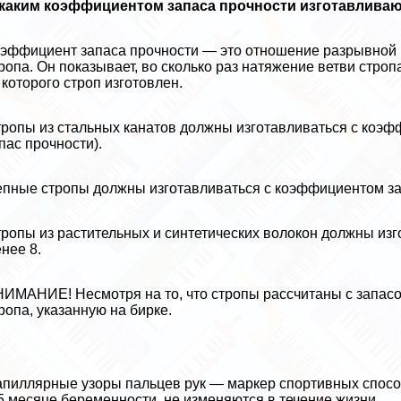
 каким коэффициентом запаса прочности изготавлива
эффициент запаса прочности — это отношение разрывной наг
ропа. Он показыва­ет, во сколько раз натяжение ветви стро
 которого строп изготовлен.
ропы из стальных канатов должны изготавливаться с коэф
пас прочности).
пные стропы должны изготавливаться с коэффициентом зап
ропы из растительных и синтетических волокон должны изг
нее 8.
ИМАНИЕ! Несмотря на то, что стропы рассчитаны с запас
ропа, указанную на бирке.
пиллярные узоры пальцев рук — маркер спортивных спосо
5 месяце беременности, не изменяются в течение жизни.