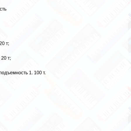
сть
20 т;
20 т;
одъемность 1. 100 т.