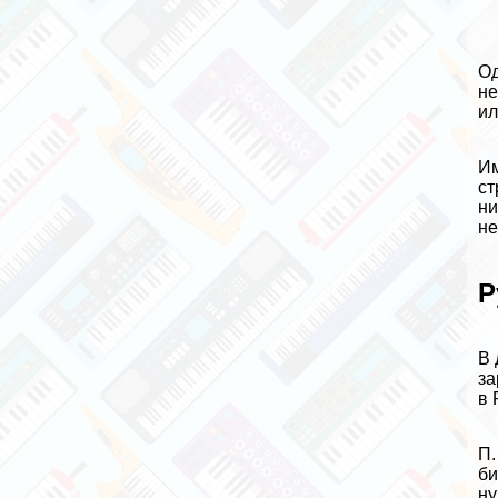
Од
не
ил
Им
ст
ни
не
Р
В 
за
в 
П.
би
ну