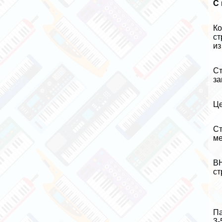
С
Ко
ст
из
Ст
за
Це
Ст
ме
ВН
ст
Па
3-