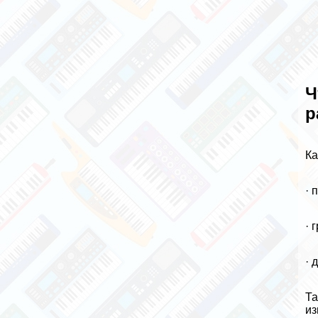
Ч
р
Ка
· 
· 
· 
Та
из