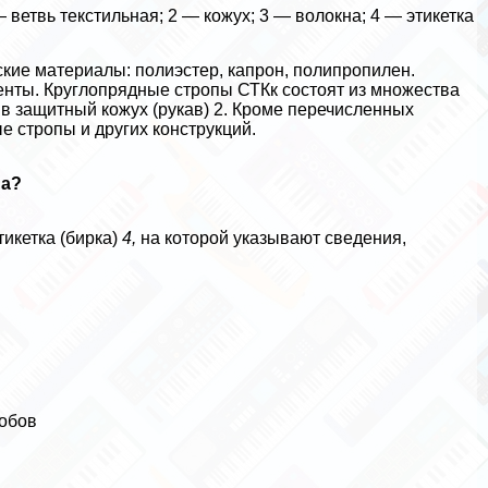
 ветвь текстиль­ная; 2 — кожух; 3 — волокна; 4 — этикетка
кие материалы: полиэстер, капрон, полипропилен.
енты. Круглопрядные стропы СТКк состоят из множества
в защитный кожух (рукав) 2. Кроме перечис­ленных
 стропы и других конструкций.
па?
икет­ка (бирка)
4,
на которой указывают сведения,
собов