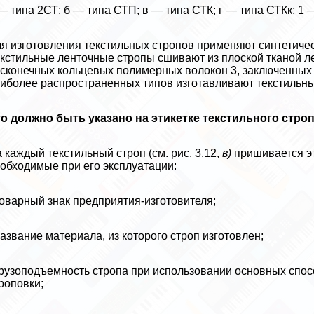
— типа 2СТ; б — типа СТП; в — типа СТК; г — типа СТКк; 1 —
я изготовления текстильных стропов применяют синтетичес
кстильные ленточные стропы сшивают из плоской тканой л
сконечных кольцевых полимерных во­локон 3, заключенных 
иболее распространенных типов изготавливают текстильные
о должно быть указано на этикетке текстильного стро
 каждый текстильный строп (см. рис. 3.12,
в)
пришивается эт
обходимые при его эк­сплуатации:
товарный знак предприятия-изготовителя;
название материала, из которого строп изготовлен;
грузоподъемность стропа при использовании основных спо
роповки;