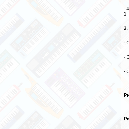
· 
1.
2.
· 
· 
· 
Ри
Ри