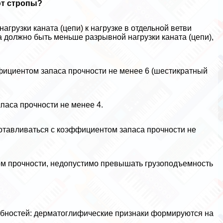
ют стропы?
руз­ки каната (цепи) к нагрузке в отдельной ветви
па должно быть меньше разрывной нагрузки каната (цепи),
фициен­том запаса прочности не менее 6 (шестикратный
аса прочности не менее 4.
отав­ливаться с коэффициентом запаса прочности не
ом прочности, недопустимо превышать грузоподъемность
бностей: дерматоглифические признаки формируются на