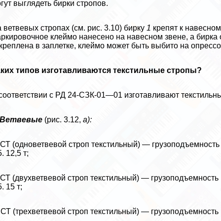
гут выглядеть бир­ки стропов.
 ветвевых стропах (см. рис. 3.10) бирку
1
крепят к навесном
ркировочное клеймо нанесено на навесном звене, а бирка 
креплена в заплетке, клеймо может быть выбито на опрессо
аких типов изготавливаются текстильные стропы?
соответствии с РД 24-СЗК-01—01 изготавливают текстильны
Ветвевые
(рис. 3.12,
а):
1СТ (одноветвевой строп текстильный) — грузоподъемность
5. 12,5 т;
2СТ (двухветвевой строп текстильный) — грузоподъемность
5. 15 т;
ЗСТ (трехветвевой строп текстильный) — грузоподъемность 1