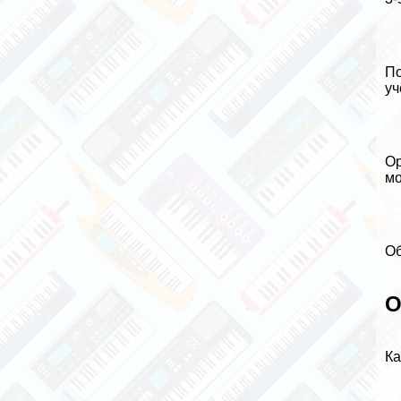
По
уч
Ор
мо
Об
О
Ка