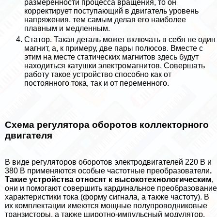
размеренности процесса вращения, то он
корректирует поступающий в двигатель уровень
напряжения, тем самым делая его наиболее
плавным и медленным.
Статор. Такая деталь может включать в себя не один
магнит, а, к примеру, две пары полюсов. Вместе с
этим на месте статических магнитов здесь будут
находиться катушки электромагнитов. Совершать
работу такое устройство способно как от
постоянного тока, так и от переменного.
Схема регулятора оборотов коллекторного
двигателя
В виде регуляторов оборотов электродвигателей 220 В и
380 В применяются особые частотные преобразователи
.
Такие устройства относят к высокотехнологическим
,
они и помогают совершить кардинальное преобразование
хаpaктеристики тока (форму сигнала, а также частоту). В
их комплектации имеются мощные полупроводниковые
транзисторы, а также широтно-импульсный модулятор.