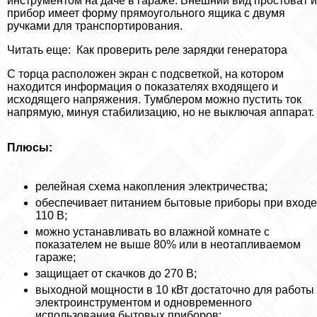
инструментом на даче в гараже. Внешний вид простоват и
прибор имеет форму прямоугольного ящика с двумя
ручками для трaнcпортирования.
Читать еще:
Как проверить реле зарядки генератора
C торца расположен экран с подсветкой, на котором
находится информация о показателях входящего и
исходящего напряжения. Тумблером можно пустить ток
напрямую, минуя стабилизацию, но не выключая аппарат.
Плюсы:
релейная схема накопления электричества;
обеспечивает питанием бытовые приборы при входе
110 В;
можно устанавливать во влажной комнате с
показателем не выше 80% или в неотапливаемом
гараже;
защищает от скачков до 270 В;
выходной мощности в 10 кВт достаточно для работы
электроинструментом и одновременного
использования бытовых приборов;