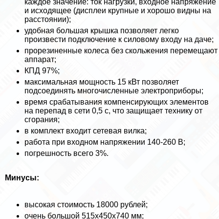
каждое значение: ток нагрузки, входное напряжение
и исходящее (дисплеи крупные и хорошо видны на
расстоянии);
удобная большая крышка позволяет легко
произвести подключение к силовому входу на даче;
прорезиненные колеса без скольжения перемещают
аппарат;
КПД 97%;
максимальная мощность 15 кВт позволяет
подсоединять многочисленные электроприборы;
время сpaбатывания компенсирующих элементов
на перепад в сети 0,5 с, что защищает технику от
сгорания;
в комплект входит сетевая вилка;
работа при входном напряжении 140-260 В;
погрешность всего 3%.
Минусы:
высокая стоимость 18000 рублей;
очень большой 515х450х740 мм;