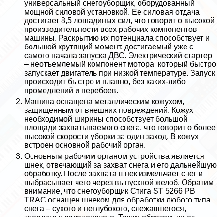
универсальный снегоуборщик, оборудованный
мощной силовой установкой. Ее силовая отдача
достигает 8,5 лошадиных сил, что говорит о высокой
производительности всех рабочих компонентов
машины. Раскрытию их потенциала способствует и
большой крутящий момент, достигаемый уже с
самого начала запуска ДВС. Электрический стартер
– неотъемлемый компонент мотора, который быстро
запускает двигатель при низкой температуре. Запуск
происходит быстро и плавно, без каких-либо
промедлений и перебоев.
Машина оснащена металлическим кожухом,
защищенным от внешних повреждений. Кожух
необходимой ширины способствует большой
площади захватываемого снега, что говорит о более
высокой скорости уборки за один заход. В кожух
встроен основной рабочий орган.
Основным рабочим органом устройства является
шнек, отвечающий за захват снега и его дальнейшую
обработку. После захвата шнек измельчает снег и
выбрасывает чего через выпускной желоб. Обратим
внимание, что снегоуборщик Стига ST 5266 PB
TRAC оснащен шнеком для обработки любого типа
снега – сухого и неглубокого, слежавшегося,