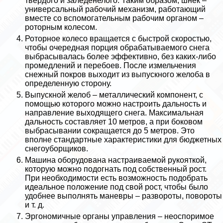
твердого и заледенелого. Таким образом, шнек –
универсальный рабочий механизм, работающий
вместе со вспомогательным рабочим органом –
роторным колесом.
Роторное колесо вращается с быстрой скоростью,
чтобы очередная порция обpaбатываемого снега
выбрасывалась более эффективно, без каких-либо
промедлений и перебоев. После измельчения
снежный покров выходит из выпускного желоба в
определенную сторону.
Выпускной желоб – металлический компонент, с
помощью которого можно настроить дальность и
направление выходящего снега. Максимальная
дальность составляет 10 метров, а при боковом
выбрасывании сокращается до 5 метров. Это
вполне стандартные хаpaктеристики для бюджетных
снегоуборщиков.
Машина оборудована настраиваемой рукояткой,
которую можно подогнать под собственный рост.
При необходимости есть возможность подобрать
идеальное положение под свой рост, чтобы было
удобнее выполнять маневры – развороты, повороты
и т. д.
Эргономичные органы управления – неоспоримое