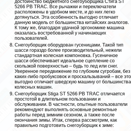
достоинство бюджетного снегоуборщика Стига ST
5266 PB TRAC. Все рычажки и переключатели
расположены в удобном месте, и до них легко
дотянуться. Эта особенность выгодно отличает
данную модель от большинства китайских аналогов.
К тому же, благодаря удачной эргономике машина
оказалась востребованной у начинающих
пользователей.
Снегоуборщик оборудован гусеницами. Такой тип
шасси гораздо более производительный, нежели
стандартная колесная компоновка. Гусеничное
шасси обеспечивает идеальное сцепление со
скользкой поверхностью – будь то лед или снег.
Уверенное передвижение по глубоким сугробам, без
каких-либо пробуксовок и проскальзываний – все это
выгодно отличает шведскую машину от большинства
колесных машин.
Снегоуборщик Stiga ST 5266 PB TRAC отличается
простотой в длительном пользовании и
обслуживании. В частности, опытные пользователи
рекомендуют выполнять основные ремонтные
работы перед зимним сезоном, а также после
окончания зимы. Итак, сперва рассмотрим, как
правильно подготовить снегоуборщик к зиме: