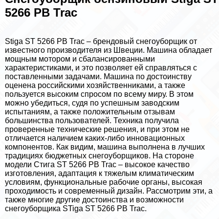
5266 PB Trac
Stiga ST 5266 PB Trac – брендовый снегоуборщик от
известного производителя из Швеции. Машина обладает
мощным мотором и сбалансированными
хаpaктеристиками, и это позволяет ей справляться с
поставленными задачами. Машина по достоинству
оценена российскими хозяйственниками, а также
пользуется высоким спросом по всему миру. В этом
можно убедиться, судя по успешным заводским
испытаниям, а также положительным отзывам
большинства пользователей. Техника получила
проверенные технические решения, и при этом не
отличается наличием каких-либо инновационных
компонентов. Как видим, машина выполнена в лучших
традициях бюджетных снегоуборщиков. На стороне
модели Стига ST 5266 PB Trac – высокое качество
изготовления, адаптация к тяжелым климатическим
условиям, функциональные рабочие органы, высокая
проходимость и современный дизайн. Рассмотрим эти, а
также многие другие достоинства и возможности
снегоуборщика STiga ST 5266 PB Trac.