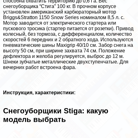
способна охватить территорию до 0,6 Га. Вес
снегоуборщика “Стига” 100 кг. В прочном корпусе
установлен американский карбюраторный мотор
Briggs&Stratton 1150 Snow Series номиналом 8,5 л. с.
Мотор заводится от электрического стартера или
пускового тросика (стартер питается от розетки). Привод
колесный, без тормоза, с дифференциалом, количество
скоростей 6 передних и 2 обратного хода. Используются
пневматические шины Maxigrip 40/10 см. Забор снега на
высоту 50 см, при ширине захвата 74 см. Положение
дефлектора и желоба регулируется, выброс до 12 м.
Шнеки зубчатые металлические двухступенчатые. Для
вечерних работ встроена фара.
Инструкция, хаpaктеристики:
Снегоуборщики Stiga: какую
модель выбрать