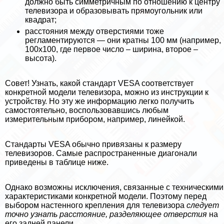
должно быть симметричным по отношению к центру
телевизора и образовывать прямоугольник или
квадрат;
расстояния между отверстиями тоже
регламентируются — они кратны 100 мм (например,
100х100, где первое число – ширина, второе –
высота).
Совет! Узнать, какой стандарт VESA соответствует
конкретной модели телевизора, можно из инструкции к
устройству. Но эту же информацию легко получить
самостоятельно, воспользовавшись любым
измерительным прибором, например, линейкой.
Стандарты VESA обычно привязаны к размеру
телевизоров. Самые распространенные диагонали
приведены в таблице ниже.
Однако возможны исключения, связанные с техническими
хаpaктеристиками конкретной модели. Поэтому перед
выбором настенного крепления для телевизора
следует
точно узнать расстояние, разделяющее отверстия
на
его задней панели.