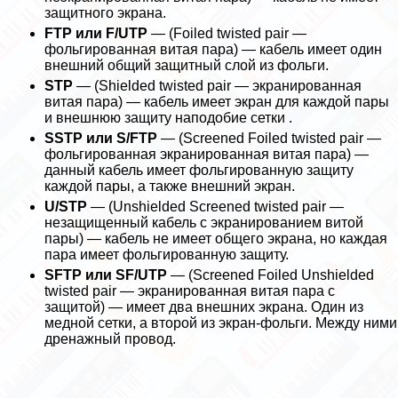
защитного экрана.
FTP или F/UTP
— (Foiled twisted pair —
фольгированная витая пара) — кабель имеет один
внешний общий защитный слой из фольги.
STP
— (Shielded twisted pair — экранированная
витая пара) — кабель имеет экран для каждой пары
и внешнюю защиту наподобие сетки .
SSTP или S/FTP
— (Screened Foiled twisted pair —
фольгированная экранированная витая пара) —
данный кабель имеет фольгированную защиту
каждой пары, а также внешний экран.
U/STP
— (Unshielded Screened twisted pair —
незащищенный кабель с экранированием витой
пары) — кабель не имеет общего экрана, но каждая
пара имеет фольгированную защиту.
SFTP или SF/UTP
— (Screened Foiled Unshielded
twisted pair — экранированная витая пара с
защитой) — имеет два внешних экрана. Один из
медной сетки, а второй из экран-фольги. Между ними
дренажный провод.