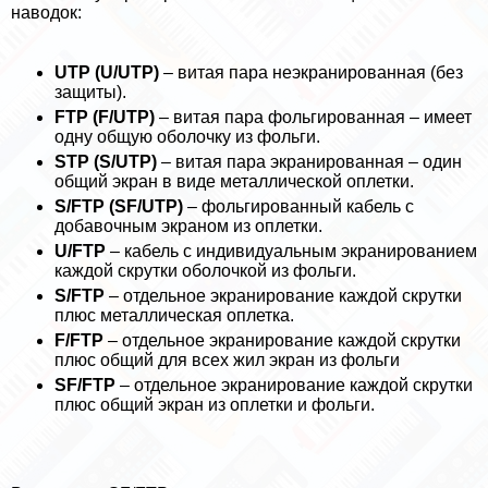
наводок:
UTP (U/UTP)
– витая пара неэкранированная (без
защиты).
FTP (F/UTP)
– витая пара фольгированная – имеет
одну общую оболочку из фольги.
STP (S/UTP)
– витая пара экранированная – один
общий экран в виде металлической оплетки.
S/FTP (SF/UTP)
– фольгированный кабель с
добавочным экраном из оплетки.
U/FTP
– кабель с индивидуальным экранированием
каждой скрутки оболочкой из фольги.
S/FTP
– отдельное экранирование каждой скрутки
плюс металлическая оплетка.
F/FTP
– отдельное экранирование каждой скрутки
плюс общий для всех жил экран из фольги
SF/FTP
– отдельное экранирование каждой скрутки
плюс общий экран из оплетки и фольги.