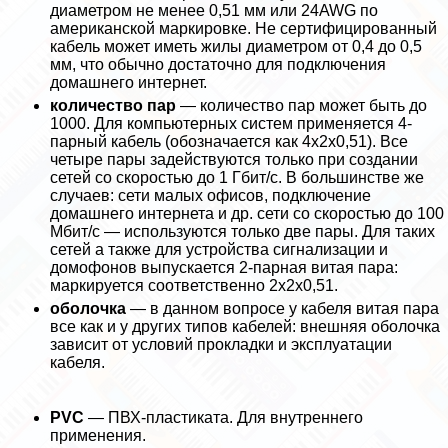
диаметром не менее 0,51 мм или 24AWG по
американской маркировке. Не сертифицированный
кабель может иметь жилы диаметром от 0,4 до 0,5
мм, что обычно достаточно для подключения
домашнего интернет.
количество пар
— количество пар может быть до
1000. Для компьютерных систем применяется 4-
парный кабель (обозначается как 4х2х0,51). Все
четыре пары задействуются только при создании
сетей со скоростью до 1 Гбит/с. В большинстве же
случаев: сети малых офисов, подключение
домашнего интернета и др. сети со скоростью до 100
Мбит/с — используются только две пары. Для таких
сетей а также для устройства сигнализации и
домофонов выпускается 2-парная витая пара:
маркируется соответственно 2х2х0,51.
оболочка
— в данном вопросе у кабеля витая пара
все как и у других типов кабелей: внешняя оболочка
зависит от условий прокладки и эксплуатации
кабеля.
PVC
— ПВХ-пластиката. Для внутреннего
применения.