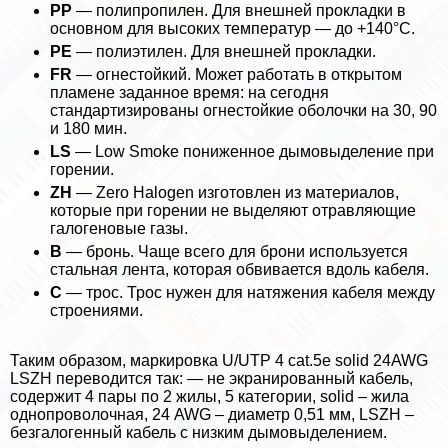
PP
— полипропилен. Для внешней прокладки в
основном для высоких температур — до +140°С.
PE
— полиэтилен. Для внешней прокладки.
FR
— огнестойкий. Может работать в открытом
пламене заданное время: на сегодня
стандартизированы огнестойкие оболочки на 30, 90
и 180 мин.
LS
— Low Smoke пониженное дымовыделение при
горении.
ZH
— Zero Halogen изготовлен из материалов,
которые при горении не выделяют отравляющие
галогеновые газы.
B
— бронь. Чаще всего для брони используется
стальная лента, которая обвивается вдоль кабеля.
C
— трос. Трос нужен для натяжения кабеля между
строениями.
Таким образом, маркировка U/UTP 4 cat.5e solid 24AWG
LSZH переводится так: — не экранированный кабель,
содержит 4 пары по 2 жилы, 5 категории, solid – жила
однопроволочная, 24 AWG – диаметр 0,51 мм, LSZH –
безгалогенный кабель с низким дымовыделением.