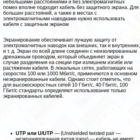
небольшими расстояниями и без электромагнитных
помех вполне подходит кабель без защитного экрана. Для
больших расстояний, а также в местах с
электромагнитными наводками нужно использовать
кабеля с защитным экраном
Экранирование обеспечивает лучшую защиту от
электромагнитных наводок как внешних, так и внутренних,
и т. д. Экран по всей длине соединен с неизолированным
дренажным проводом, который объединяет экран в
случае разделения на секции при излишнем изгибе или
растяжении кабеля. В локальных сетях, работающих на
скоростях 100 или 1000 Мбит/с, применяются в основном
неэкранированные кабели. Однако стоит отметить, что
для высокоскоростных сетей 10 Гбит/с, 40 Гбит/с, 100
Гбит/с стандарты определяют использование только
экранированных кабелей.
UTP или U/UTP
— (Unshielded twisted pair —
неэкранированная витая пара) — кабель не имеет