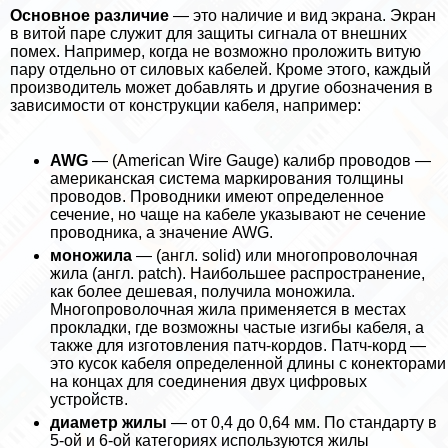
Основное различие
— это наличие и вид экрана. Экран
в витой паре служит для защиты сигнала от внешних
помех. Например, когда не возможно проложить витую
пару отдельно от силовых кабелей. Кроме этого, каждый
производитель может добавлять и другие обозначения в
зависимости от конструкции кабеля, например:
AWG
— (American Wire Gauge) калибр проводов —
американская система маркирования толщины
проводов. Проводники имеют определенное
сечение, но чаще на кабеле указывают не сечение
проводника, а значение AWG.
моножила
— (англ. solid) или многопроволочная
жила (англ. patch). Наибольшее распространение,
как более дешевая, получила моножила.
Многопроволочная жила применяется в местах
прокладки, где возможны частые изгибы кабеля, а
также для изготовления патч-кордов. Патч-корд —
это кусок кабеля определенной длины c конекторами
на концах для соединения двух цифровых
устройств.
диаметр жилы
— от 0,4 до 0,64 мм. По стандарту в
5-ой и 6-ой категориях используются жилы