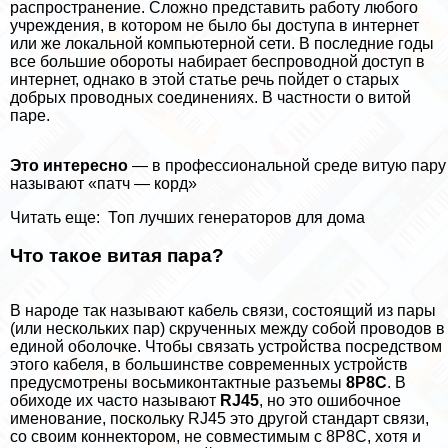
распространение. Сложно представить работу любого
учреждения, в котором не было бы доступа в интернет
или же локальной компьютерной сети. В последние годы
все большие обороты набирает беспроводной доступ в
интернет, однако в этой статье речь пойдет о старых
добрых проводных соединениях. В частности о витой
паре.
Это интересно
— в профессиональной среде витую пару
называют «патч — корд»
Читать еще:
Топ лучших генераторов для дома
Что такое витая пара?
В народе так называют кабель связи, состоящий из пары
(или нескольких пар) скрученных между собой проводов в
единой оболочке. Чтобы связать устройства посредством
этого кабеля, в большинстве современных устройств
предусмотрены восьмиконтактные разъемы
8Р8С
. В
обиходе их часто называют
RJ45
, но это ошибочное
именование, поскольку RJ45 это другой стандарт связи,
со своим коннектором, не совместимым с 8Р8С, хотя и