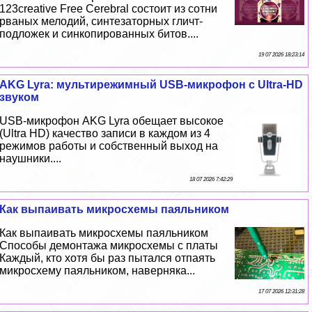
123creative Free Cerebral состоит из сотни
рваных мелодий, синтезаторных гличт-
подложек и синкопированных битов....
19 07 2026 18:23:14
AKG Lyra: мультирежимный USB-микрофон с Ultra-HD
звуком
USB-микрофон AKG Lyra обещает высокое
(Ultra HD) качество записи в каждом из 4
режимов работы и собственный выход на
наушники....
18 07 2026 7:42:29
Как выпаивать микросхемы паяльником
Как выпаивать микросхемы паяльником
Способы демонтажа микросхемы с платы
Каждый, кто хотя бы раз пытался отпаять
микросхему паяльником, наверняка...
17 07 2026 12:31:28