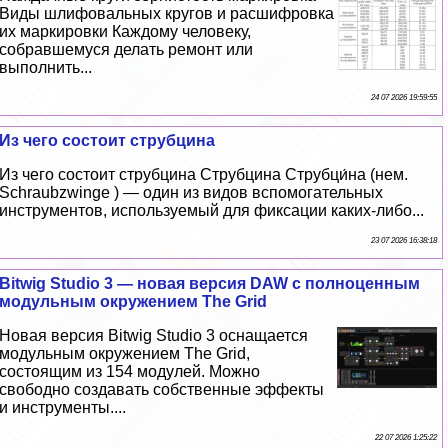
Виды шлифовальных кругов и расшифровка
их маркировки Каждому человеку,
собравшемуся делать ремонт или
выполнить...
24 07 2026 19:59:55
Из чего состоит струбцина
Из чего состоит струбцина Струбцина Струбци́на (нем.
Schraubzwinge ) — один из видов вспомогательных
инструментов, используемый для фиксации каких-либо...
23 07 2026 16:38:18
Bitwig Studio 3 — новая версия DAW с полноценным
модульным окружением The Grid
Новая версия Bitwig Studio 3 оснащается
модульным окружением The Grid,
состоящим из 154 модулей. Можно
свободно создавать собственные эффекты
и инструменты....
22 07 2026 1:25:22