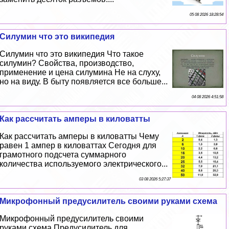
05 08 2026 18:28:54
Силумин что это википедия
Силумин что это википедия Что такое
силумин? Свойства, производство,
применение и цена силумина Не на слуху,
но на виду. В быту появляется все больше...
04 08 2026 4:51:58
Как рассчитать амперы в киловатты
Как рассчитать амперы в киловатты Чему
равен 1 ампер в киловаттах Сегодня для
грамотного подсчета суммарного
количества используемого электрического...
03 08 2026 5:27:37
Микрофонный предусилитель своими руками схема
Микрофонный предусилитель своими
руками схема Предусилитель для