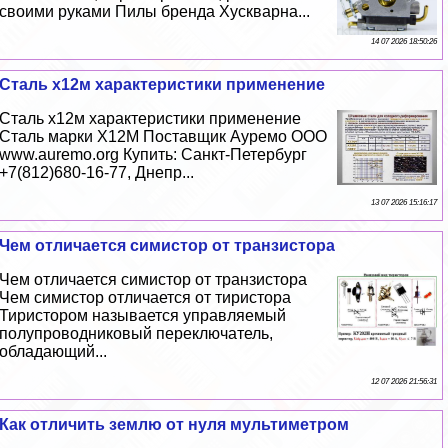
своими руками Пилы бренда Хускварна...
14 07 2026 18:50:26
Сталь х12м хаpaктеристики применение
Сталь х12м хаpaктеристики применение
Сталь марки Х12М Поставщик Ауремо ООО
www.auremo.org Купить: Санкт-Петербург
+7(812)680-16-77, Днепр...
13 07 2026 15:16:17
Чем отличается симистор от транзистора
Чем отличается симистор от транзистора
Чем симистор отличается от тиристора
Тиристором называется управляемый
полупроводниковый переключатель,
обладающий...
12 07 2026 21:56:31
Как отличить землю от нуля мультиметром