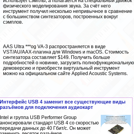
использует сэмплы, а полагается на специальный движок
физического моделирования звука. За счёт него
инструмент получил несколько непривычное в сравнение
с большинством синтезаторов, построенных вокруг
сэмплов.
AAS Ultra ***og VA-3 распространяется в виде
VST/AU/AAX-плагина для Windows и macOS. Стоимость
синтезатора составляет $149. Получить больше
подробностей о новинке, загрузить полнофункциональную
демоверсию и приобрести виртуальный инструмент
можно на
официальном сайте Applied Acoustic Systems
.
Интерфейс USB 4 заменит все существующие виды
разъёмов для подключения аудиокарт
Intel и группа USB Performer Group
анонсировали стандарт USB 4 со скоростью
передачи данных до 40 Гбит/с. Он может
заменить десяток разъёмов....