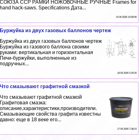
СОЮЗА ССР РАМКИ НОЖОВОЧНЫЕ РУЧНЫЕ Frames for
hand hack-saws. Specifications Дата...
19 06 2026 14:58:56
Буржуйка из двух газовых баллонов чертеж
Буржуйка из двух газовых баллонов чертеж
Буржуйка из газового баллона своими
руками: вертикальная и горизонтальная
Печи-буржуйки, выполненные из
подручных...
18 06 2026 5:39:35
Что смазывают графитной смазкой
Что смазывают графитной смазкой
Графитовая смазка:
описание,хаpaктеристики,производители.
Смазывающие свойства графита известны
давно: еще в 18 веке его...
17 06 2026 7:38:15