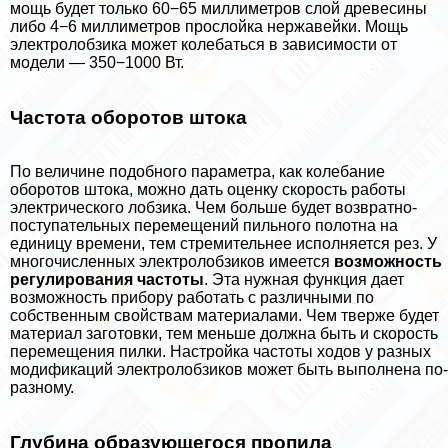
мощь будет только 60−65 миллиметров слой древесины
либо 4−6 миллиметров прослойка нержавейки. Мощь
электролобзика может колeбaться в зависимости от
модели — 350−1000 Вт.
Частота оборотов штока
По величине подобного параметра, как колебание
оборотов штока, можно дать оценку скорость работы
электрического лобзика. Чем больше будет возвратно-
поступательных перемещений пильного полотна на
единицу времени, тем стремительнее исполняется рез. У
многочисленных электролобзиков имеется
возможность
регулирования частоты
. Эта нужная функция дает
возможность прибору работать с различными по
собственным свойствам материалами. Чем тверже будет
материал заготовки, тем меньше должна быть и скорость
перемещения пилки. Настройка частоты ходов у разных
модификаций электролобзиков может быть выполнена по-
разному.
Глубина образующегося пропила