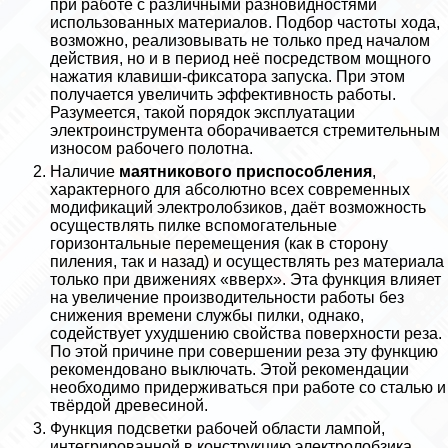
при работе с различными разновидностями
использованных материалов. Подбор частоты хода,
возможно, реализовывать не только пред началом
действия, но и в период неё посредством мощного
нажатия клавиши-фиксатора запуска. При этом
получается увеличить эффективность работы.
Разумеется, такой порядок эксплуатации
электроинструмента оборачивается стремительным
износом рабочего полотна.
Наличие
маятникового приспособления
,
хаpaктерного для абсолютно всех современных
модификаций электролобзиков, даёт возможность
осуществлять пилке вспомогательные
горизонтальные перемещения (как в сторону
пиления, так и назад) и осуществлять рез материала
только при движениях «вверх». Эта функция влияет
на увеличение производительности работы без
снижения времени службы пилки, однако,
содействует ухудшению свойства поверхности реза.
По этой причине при совершении реза эту функцию
рекомендовано выключать. Этой рекомендации
необходимо придерживаться при работе со сталью и
твёрдой древесиной.
Функция подсветки рабочей области лампой,
интегрированной в конструкцию электролобзика,