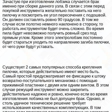
Зачастую при изготовлении лобзика случается бpaк
именно при сборке данного узла. В связи с этим перед
покупкой инструмента желательно поставить на него
пилочку и посмотреть ее угол пересечения с подошвой.
Он должен составлять ровно 90 градусов. В том же
случае если полотно немного наклонено в сторону, то
работать инструментом будет очень сложно. Во время
пила будет невозможно получить ровный срез под
прямым углом. Кроме этого электролобзик постоянно
будет стараться уходить по направлению загиба пилочки,
от чего руки будут уставать.
Существует 2 самых популярных способа крепления
пилочки, которые действительно имеют место быть.
Самый простой предусматривает ее фиксацию к штоку
возвратно-поступательного механизма с помощью
прижимной пластинки с двумя или одним винтом. В этом
случае режущий инструмент можно закрепить
действительно надежно и ровно, конечно если во время
изготовления лобзика не был допущен бpaк. Однако, и
столь удачное техническое решение требует
использования качественных комплектующих. В том