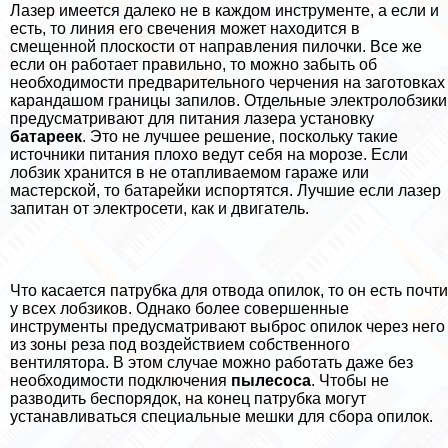
Лазер имеется далеко не в каждом инструменте, а если и
есть, то линия его свечения может находится в
смещенной плоскости от направления пилочки. Все же
если он работает правильно, то можно забыть об
необходимости предварительного черчения на заготовках
карандашом границы запилов. Отдельные электролобзики
предусматривают для питания лазера установку
батареек
. Это не лучшее решение, поскольку такие
источники питания плохо ведут себя на морозе. Если
лобзик хранится в не отапливаемом гараже или
мастерской, то батарейки испортятся. Лучшие если лазер
запитан от электросети, как и двигатель.
Что касается патрубка для отвода опилок, то он есть почти
у всех лобзиков. Однако более совершенные
инструменты предусматривают выброс опилок через него
из зоны реза под воздействием собственного
вентилятора. В этом случае можно работать даже без
необходимости подключения
пылесоса
. Чтобы не
разводить беспорядок, на конец патрубка могут
устанавливаться специальные мешки для сбора опилок.