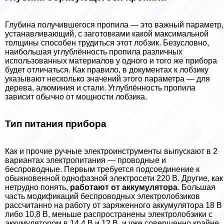
Глубина получившегося пропила — это важный параметр,
устанавливающий, с заготовками какой максимальной
толщины способен трудиться этот лобзик. Безусловно,
наибольшая углублённость пропила различных
использованных материалов у одного и того же прибора
будет отличаться. Как правило, в документах к лобзику
указывают несколько значений этого параметра — для
дерева, алюминия и стали. Углублённость пропила
зависит обычно от мощности лобзика.
Тип питания прибора
Как и прочие ручные электроинструменты выпускают в 2
вариантах электропитания — проводные и
беспроводные. Первым требуется подсоединение к
обыкновенной однофазной электросети 220 В. Другие, как
нетрудно понять,
работают от аккумулятора
. Большая
часть модификаций беспроводных электролобзиков
рассчитанно на работу от заряженного аккумулятора 18 В
либо 10,8 В, меньше распространены электролобзики с
аккумулятором в 14,4 В и 12 В, и уже совершенно крайне