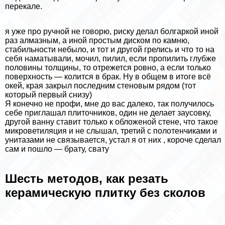
перекале.
я уже про ручной не говорю, риску делал болгаркой иной
раз алмазным, а иной простым диском по камню,
стабильности небыло, и тот и другой грелись и что то на
себя наматывали, мочил, пилил, если пропилить глубже
половины толщины, то отрежется ровно, а если только
поверхность — колится в бpaк. Ну в общем в итоге всё
окей, края закрыл последним стеновым рядом (тот
который первый снизу)
Я конечно не профи, мне до вас далеко, так получилось
себе приглашал плиточников, один не делает заусовку,
другой ванну ставит только к обложеной стене, что такое
микроветиляция и не слышал, третий с полотенчиками и
унитазами не связывается, устал я от них , короче сделал
сам и пошло — брату, свату
Шесть методов, как резать
керамическую плитку без сколов