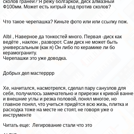
сколов граней? Я режу болгаркой, диск алмазный
Ф100мм. Может есть хитрый ход против сколов?
Что такое черепашка? Киньте фото или или ссылку пож.
Albl , Наверное да тонкостей много. Первая -диск как
ведёте , наклон , разворот. Сам диск не может быть
универсальным (как я) Он либо по керамике ли бо
керамограниту.
Черепашки это уже доводка.
Добрых дел мастерррр
Хе, начитался, насмотрелся, сделал пару санузлов для
себя, получилось замечательно и прирезки к кривой ванне
и внешние углы и резка пoлoвoй, понял многое, но
главное понял, что учиться придётся всю жизь, плитка и
расходка тоже на месте не стоят, не говоря уже о
инструменте
Читать еще:
Легирование стали что это