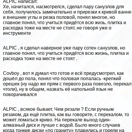
ALPIC написал:
Хе, начитался, насмотрелся, сделал пару санузлов для
себя, получилось замечательно и прирезки к кривой ванне
и внешние углы и резка пoлoвoй, понял многое, но
главное понял, что учиться придётся всю жизь, плитка и
расходка тоже на месте не стоят, не говоря уже о
инструменте
ALPIC , я сделал наверное уже пару сотен санузлов, но
главное понял, что учиться придётся всю жизнь, плитка и
расходка тоже на месте не стоят .
Covboy , вот я думал что готов и всё предусмотрел, как
дошёл до пола, понял что пoлoвая попалась -крепкий
орешек (ну надо же прям с первого раза повезло, перекал
чтоли), ну в общем, назвать её напольной язык не
поворачивался
ALPIC , всякое бывает. Чем резали ? Если ручным
резаком, да ещё плитка, как вы говорите, с перекалом, то
может ломаться криво. На перекале выход один-
алмазный диск и лучше с водой. Было много случаев
когда тонкие диски «по граниту» плавились и горели на