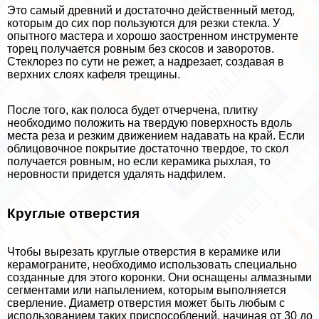
Это самый древний и достаточно действенный метод,
которым до сих пор пользуются для резки стекла. У
опытного мастера и хорошо заостренном инструменте
торец получается ровным без скосов и заворотов.
Стеклорез по сути не режет, а надрезает, создавая в
верхних слоях кафеля трещины.
После того, как полоса будет отчерчена, плитку
необходимо положить на твердую поверхность вдоль
места реза и резким движением надавать на край. Если
облицовочное покрытие достаточно твердое, то скол
получается ровным, но если керамика рыхлая, то
неровности придется удалять надфилем.
Круглые отверстия
Чтобы вырезать круглые отверстия в керамике или
керамограните, необходимо использовать специально
созданные для этого коронки. Они оснащены алмазными
сегментами или напылением, которым выполняется
сверление. Диаметр отверстия может быть любым с
использованием таких приспособлений, начиная от 30 до