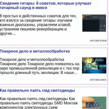
Сведение гитары: 8 советов, которые улучшат
гитарный саунд в миксе
8 простых и действенных советов для тех,
кто взялся за сведение гитары: изучаем
важные диапазоны, управляем атакой,
устраняем лишнюю реверберацию и
другие....
06 07 2026 10:35:40
Токарное дело и металлообработка
Токарное дело и металлообработка
Токарное дело Токарное дело появилось на
заре промышленной революции и с тех пор
прошло длинный путь эволюции. В наше...
05 07 2026 19:36:51
Как правильно паять смд светодиоды
Как правильно паять смд светодиоды Как
правильно паять светодиоды SMD Монтаж
компонентов электронных схем