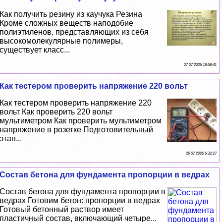
Как получить резину из каучука Резина
Кроме сложных веществ наподобие
полиэтиленов, представляющих из себя
высокомолекулярные полимеры,
существует класс...
27 07 2026 18:58:41
Как тестером проверить напряжение 220 вольт
Как тестером проверить напряжение 220
вольт Как проверить 220 вольт
мультиметром Как проверить мультиметром
напряжение в розетке Подготовительный
этап...
26 07 2026 6:32:27
Состав бетона для фундамента пропорции в ведрах
Состав бетона для фундамента пропорции в
ведрах Готовим бетон: пропорции в ведрах
Готовый бетонный раствор имеет
пластичный состав, включающий четыре...