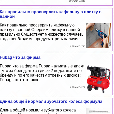
20 07 2026 8:19:19
Как правильно просверлить кафельную плитку в
ванной
Как правильно просверлить кафельную
плитку в ванной Сверлим плитку в ванной
правильно Существует множество случаев,
когда необходимо предусмотреть наличие...
19 07 2026 5:27:15
Fubag что за фирма
Fubag что за фирма Fubag - алмазные диски
- что за бренд, что за диски? подскажите по
бренду и по его качеству отрезных дисков:
Fubag - что это такое,...
18 07 2026 5:32:59
Длина общей нормали зубчатого колеса формула
Длина общей нормали зубчатого колеса