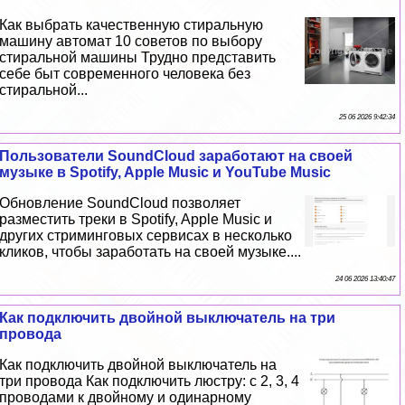
Как выбрать качественную стиральную
машину автомат 10 советов по выбору
стиральной машины Трудно представить
себе быт современного человека без
стиральной...
25 06 2026 9:42:34
Пользователи SoundCloud заработают на своей
музыке в Spotify, Apple Music и YouTube Music
Обновление SoundCloud позволяет
разместить треки в Spotify, Apple Music и
других стриминговых сервисах в несколько
кликов, чтобы заработать на своей музыке....
24 06 2026 13:40:47
Как подключить двойной выключатель на три
провода
Как подключить двойной выключатель на
три провода Как подключить люстру: с 2, 3, 4
проводами к двойному и одинарному