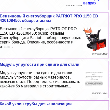
25 07 2026 11:22:18
Бензиновый снегоуборщик PATRIOT PRO 1150 ED
426108450: обзор, отзывы
Бензиновый снегоуборщик PATRIOT PRO
1150 ED 426108450: обзор, отзывы
Снегоуборщики Patriot — обзор популярных
серий бренда. Описание, особенности и
отзывы...
24 07 2026 6:14:22
Модуль упругости при сдвиге для стали
Модуль упругости при сдвиге для стали
Модуль упругости разных материалов,
включая сталь Перед тем, как использовать
какой-либо материал в строительных...
23 07 2026 2:47:49
Какой уклон трубы для канализации