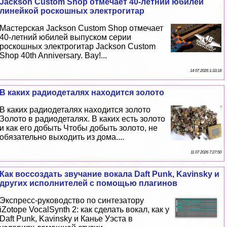
Jackson Custom Shop отмечает 40-летний юбилей
линейкой роскошных электрогитар
Мастерская Jackson Custom Shop отмечает
40-летний юбилей выпуском серии
роскошных электрогитар Jackson Custom
Shop 40th Anniversary. Вау!...
14 07 2026 1:33:18
В каких радиодеталях находится золото
В каких радиодеталях находится золото
Золото в радиодеталях. В каких есть золото
и как его добыть Чтобы добыть золото, не
обязательно выходить из дома....
11 07 2026 7:27:50
Как воссоздать звучание вокала Daft Punk, Kavinsky и
других исполнителей с помощью плагинов
Экспресс-руководство по синтезатору
iZotope VocalSynth 2: как сделать вокал, как у
Daft Punk, Kavinsky и Канье Уэста в