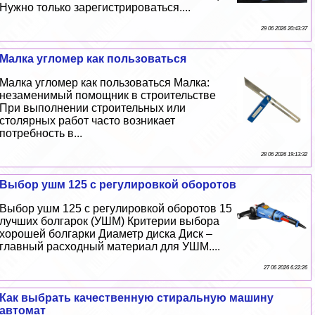
Нужно только зарегистрироваться....
29 06 2026 20:43:37
Малка угломер как пользоваться
Малка угломер как пользоваться Малка:
незаменимый помощник в строительстве
При выполнении строительных или
столярных работ часто возникает
потребность в...
28 06 2026 19:13:32
Выбор ушм 125 с регулировкой оборотов
Выбор ушм 125 с регулировкой оборотов 15
лучших болгарок (УШМ) Критерии выбора
хорошей болгарки Диаметр диска Диск –
главный расходный материал для УШМ....
27 06 2026 6:22:26
Как выбрать качественную стиральную машину
автомат