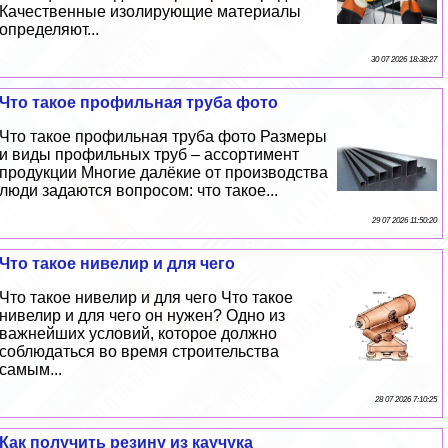
Качественные изолирующие материалы
определяют...
30 07 2026 18:38:27
Что такое профильная труба фото
Что такое профильная труба фото Размеры
и виды профильных труб – ассортимент
продукции Многие далёкие от производства
люди задаются вопросом: что такое...
29 07 2026 11:50:20
Что такое нивелир и для чего
Что такое нивелир и для чего Что такое
нивелир и для чего он нужен? Одно из
важнейших условий, которое должно
соблюдаться во время строительства
самым...
28 07 2026 7:10:25
Как получить резину из каучука