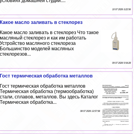
условиях домашней студии....
10 07 2026 3:22:56
Какое масло заливать в стеклорез
Какое масло заливать в стеклорез Что такое
масляный стеклорез и как им работать
Устройство масляного стеклореза
Большинство моделей масляных
стеклорезов...
09 07 2026 5:54:28
Гост термическая обработка металлов
Гост термическая обработка металлов
Термическая обработка (термообработка)
стали, сплавов, металлов. Вы здесь Каталог
Термическая обработка...
08 07 2026 13:57:58