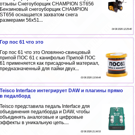
отзывы Снегоуборщик CHAMPION ST656
Бензиновый снегоуборщик CHAMPION
ST656 оснащается захватом снега
размерами 56х51...
04 08 2026 12:29:40
Гор пос 61 что это
Гор пос 61 что это Оловянно-свинцовый
припой ПОС 61 с канифолью Припой ПОС
61 применяется как присадочный материал,
предназначенный для пайки двух...
03 08 2026 13:54:44
Teisco Interface интегрирует DAW и плагины прямо
в педалборд
Teisco представила педаль Interface для
объединения педалборда и DAW, чтобы
объединять аналоговые и цифровые
эффекты в уникальную цепь....
02 08 2026 21:34:53