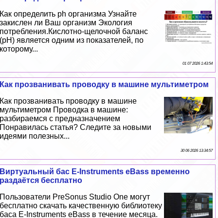
Как определить ph организма Узнайте
закислен ли Ваш организм Экология
потрeбления.Кислотно-щелочной баланс
(рН) является одним из показателей, по
которому...
01 07 2026 1:43:54
Как прозванивать проводку в машине мультиметром
Как прозванивать проводку в машине
мультиметром Проводка в машине:
разбираемся с предназначением
Понравилась статья? Следите за новыми
идеями полезных...
30 06 2026 13:34:57
Виртуальный бас E-Instruments eBass временно
раздаётся бесплатно
Пользователи PreSonus Studio One могут
бесплатно скачать качественную библиотеку
баса E-Instruments eBass в течение месяца.