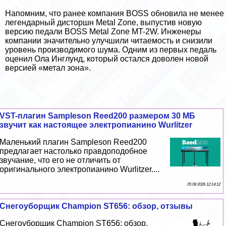
Напомним, что ранее компания BOSS обновила не менее
легендарный дисторшн Metal Zone, выпустив новую
версию педали BOSS Metal Zone MT-2W. Инженеры
компании значительно улучшили читаемость и снизили
уровень производимого шума. Одним из первых педаль
оценил Ола Инглунд, который
остался доволен новой
версией «метал зона»
.
VST-плагин Sampleson Reed200 размером 30 МБ
звучит как настоящее электропианино Wurlitzer
Маленький плагин Sampleson Reed200
предлагает настолько правдоподобное
звучание, что его не отличить от
оригинального электропианино Wurlitzer....
05 08 2026 12:14:12
Снегоуборщик Champion ST656: обзор, отзывы
Снегоуборщик Champion ST656: обзор,