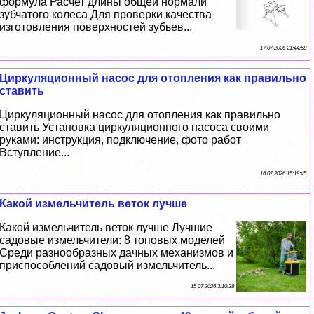
формула Расчет длины общей нормали
зубчатого колеса Для проверки качества
изготовления поверхностей зубьев...
17 07 2026 21:44:58
Циркуляционный насос для отопления как правильно
ставить
Циркуляционный насос для отопления как правильно
ставить Установка циркуляционного насоса своими
руками: инструкция, подключение, фото работ
Вступление...
16 07 2026 15:19:45
Какой измельчитель веток лучше
Какой измельчитель веток лучше Лучшие
садовые измельчители: 8 топовых моделей
Среди разнообразных дачных механизмов и
приспособлений садовый измельчитель...
15 07 2026 3:10:38