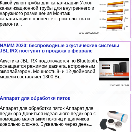
Какой уклон трубы для канализации Уклон
канализационной трубы для внутреннего и
наружного размещения Монтаж
канализации в процессе строительства и
ремонта...
22 07 2026 12:15:38
NAMM 2020: беспроводные акустические системы
JBL IRX поступят в продажу в феврале
Акустика JBL IRX подключается по Bluetooth,
оснащается режимом дакинга, встроенным
эквалайзером. Мощность 8- и 12-дюймовой
модели составляет 1300 Вт....
21 07 2026 13:17:48
Аппарат для обработки пяток
Аппарат для обработки пяток Аппарат для
педикюра Добиться идеального педикюра с
помощью маленьких ножниц и щипчиков
довольно сложно. Буквально через день...