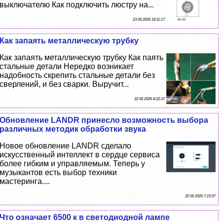
выключателю Как подключить люстру на...
23 06 2026 18:11:17
Как запаять металлическую трубку
Как запаять металлическую трубку Как паять
стальные детали Нередко возникает
надобность скрепить стальные детали без
сверлений, и без сварки. Выручит...
22 06 2026 8:22:37
Обновление LANDR принесло возможность выбора
различных методик обработки звука
Новое обновление LANDR сделало
искусственный интеллект в сердце сервиса
более гибким и управляемым. Теперь у
музыкантов есть выбор техники
мастеринга....
20 06 2026 7:15:57
Что означает 6500 к в светодиодной лампе