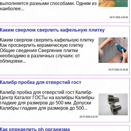
выполняется разными способами. Одним из
наиболее...
04 07 2026 3:24:45
Каким сверлом сверлить кафельную плитку
Каким сверлом сверлить кафельную плитку
Как просверлить керамическую плитку
Общие сведения Сверление плитки
необходимо в различных случаях: от
облицовки...
03 07 2026 21:55:38
Калибр пробка для отверстий гост
Калибр пробка для отверстий гост Калибр-
Центр Каталог ГОСТы на калибры Калибры
гладкие для размеров до 500 мм. Допуски
Калибры гладкие для размеров до 500...
02 07 2026 8:12:55
Как определить ph организма