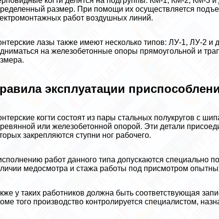
рповидные когти делятся на подгруппы: КМ-1, КМ-2, КМ-3 и
ределенный размер. При помощи их осуществляется подъе
ектромонтажных работ воздушных линий.
нтерские лазы также имеют несколько типов: ЛУ-1, ЛУ-2 и
дниматься на железобетонные опоры прямоугольной и тра
змера.
равила эксплуатации приспособлен
нтерские когти состоят из пары стальных полукругов с ши
ревянной или железобетонной опорой. Эти детали присоед
торых закрепляются ступни ног рабочего.
исполнению работ данного типа допускаются специально по
личии медосмотра и стажа работы под присмотром опытны
кже у таких работников должна быть соответствующая запи
оме того производство контролируется специалистом, наз