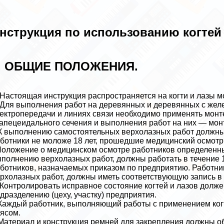
нструкция по использованию когтей
. ОБЩИЕ ПОЛОЖЕНИЯ.
 Настоящая инструкция распространяется на когти и лазы м
 Для выполнения работ на деревянных и деревянных с же
ектропередачи и линиях связи необходимо применять монт
апецеидального сечения и выполнения работ на них — мон
К выполнению самостоятельных верхолазных работ должн
ботники не моложе 18 лет, прошедшие медицинский осмотр
оложение о медицинском осмотре работников определенны
полнению верхолазных работ, должны работать в течение
ботников, назначаемых приказом по предприятию. Работн
рхолазных работ, должны иметь соответствующую запись в 
 Контролировать исправное состояние когтей и лазов долж
дразделению (цеху, участку) предприятия.
Каждый работник, выполняющий работы с применением ког
ясом.
Материал и конструкция ремней для закрепления должны об