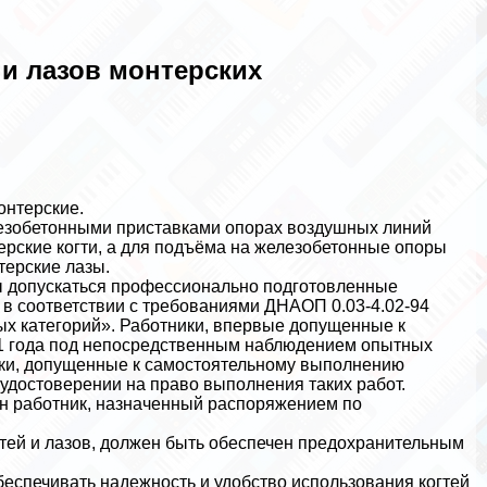
 и лазов монтерских
онтерские.
лезобетонными приставками опорах воздушных линий
ерские когти, а для подъёма на железобетонные опоры
терские лазы.
ы допускаться профессионально подготовленные
 в соответствии с требованиями ДНАОП 0.03-4.02-94
х категорий». Работники, впервые допущенные к
 1 года под непосредственным наблюдением опытных
ики, допущенные к самостоятельному выполнению
удостоверении на право выполнения таких работ.
ен работник, назначенный распоряжением по
тей и лазов, должен быть обеспечен пpeдoxpaнительным
еспечивать надежность и удобство использования когтей