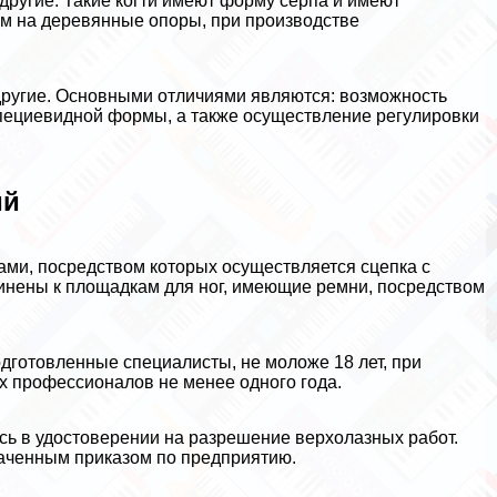
 другие. Такие когти имеют форму серпа и имеют
м на деревянные опоры, при производстве
 другие. Основными отличиями являются: возможность
пециевидной формы, а также осуществление регулировки
ий
пами, посредством которых осуществляется сцепка с
инены к площадкам для ног, имеющие ремни, посредством
дготовленные специалисты, не моложе 18 лет, при
х профессионалов не менее одного года.
сь в удостоверении на разрешение верхолазных работ.
наченным приказом по предприятию.