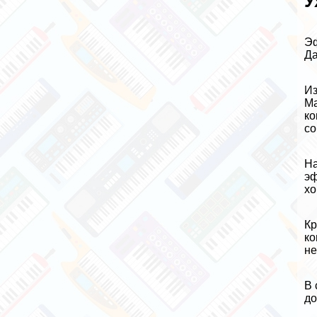
У
Эф
Да
Из
Ма
ко
со
На
эф
хо
Кр
ко
не
В 
до