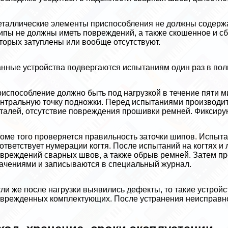
таллические элементы приспособления не должны содержат
пы не должны иметь повреждений, а также скошенное и сб
торых затуплены или вообще отсутствуют.
нные устройства подвергаются испытаниям один раз в полг
испособление должно быть под нагрузкой в течение пяти ми
нтральную точку подножки. Перед испытаниями производит
талей, отсутствие повреждения прошивки ремней. Фиксиру
оме того проверяется правильность заточки шипов. Испыта
ответствует нумерации когтя. После испытаний на когтях 
вреждений сварных швов, а также обрыв ремней. Затем п
ачениями и записываются в специальный журнал.
ли же после нагрузки выявились дефекты, то такие устрой
врежденных комплектующих. После устранения неисправнос