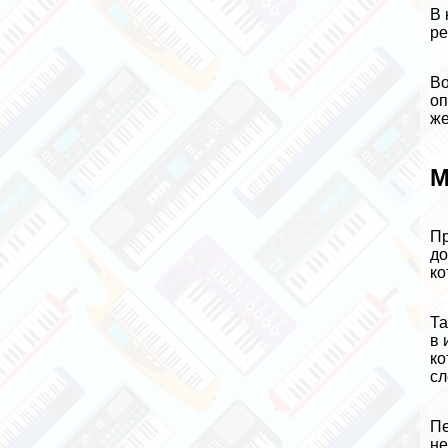
В 
ре
Во
оп
же
М
Пр
до
ко
Та
в 
ко
сл
Пе
не