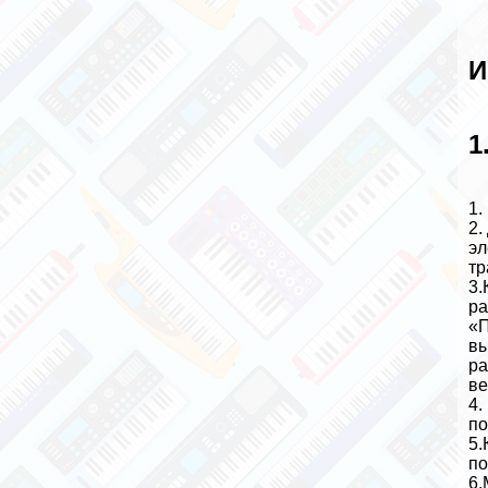
И
1
1.
2.
эл
тр
3.
ра
«П
вы
ра
ве
4.
по
5.
по
6.