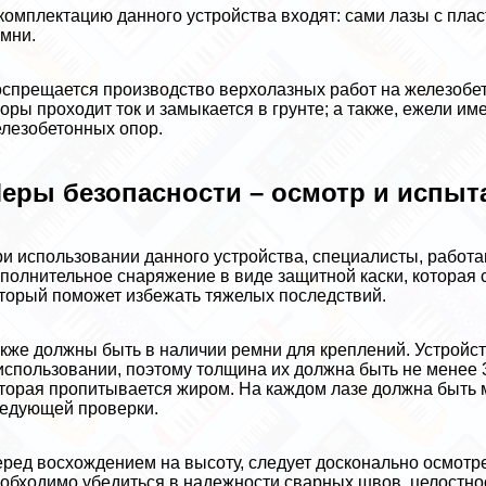
комплектацию данного устройства входят: сами лазы с плас
мни.
спрещается производство верхолазных работ на железобет
оры проходит ток и замыкается в грунте; а также, ежели 
лезобетонных опор.
еры безопасности – осмотр и испыт
и использовании данного устройства, специалисты, работ
полнительное снаряжение в виде защитной каски, которая с
торый поможет избежать тяжелых последствий.
кже должны быть в наличии ремни для креплений. Устройс
использовании, поэтому толщина их должна быть не менее 
торая пропитывается жиром. На каждом лазе должна быть м
едующей проверки.
ред восхождением на высоту, следует досконально осмотрет
обходимо убедиться в надежности сварных швов, целостнос