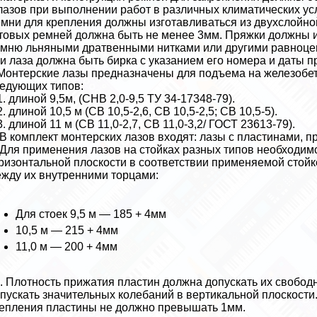
лазов при выполнении работ в различных климатических усл
мни для крепления должны изготавливаться из двухслойно
товых ремней должна быть не менее 3мм. Пряжки должны и
мню льняными дратвенными нитками или другими равноцен
и лаза должна быть бирка с указанием его номера и даты 
Монтерские лазы предназначены для подъема на железобе
едующих типов:
1. длиной 9,5м, (СНВ 2,0-9,5 ТУ 34-17348-79).
2. длиной 10,5 м (СВ 10,5-2,6, СВ 10,5-2,5; СВ 10,5-5).
3. длиной 11 м (СВ 11,0-2,7, СВ 11,0-3,2/ ГОСТ 23613-79).
 В комплект монтерских лазов входят: лазы с пластинами, 
 Для применения лазов на стойках разных типов необходим
ризонтальной плоскости в соответствии применяемой стой
жду их внутренними торцами:
Для стоек 9,5 м — 185 + 4мм
10,5 м — 215 + 4мм
11,0 м — 200 + 4мм
. Плотность прижатия пластин должна допускать их свобод
пускать значительных колебаний в вертикальной плоскости
епления пластины не должно превышать 1мм.