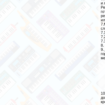
и 
Ре
го
ре
ил
7.
сл
7.
7.
7.
8.
9.
го
ме
10
до
кр