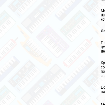
Ме
Ши
ко
Да
Пр
це
де
Кр
со
по
зн
Ес
по