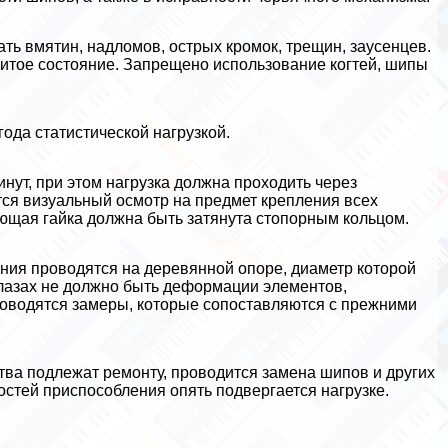
ь вмятин, надломов, острых кромок, трещин, заусенцев.
итое состояние. Запрещено использование когтей, шипы
ода статистической нагрузкой.
нут, при этом нагрузка должна проходить через
ся визуальный осмотр на предмет крепления всех
ющая гайка должна быть затянута стопopным кольцом.
ния проводятся на деревянной опоре, диаметр которой
и лазах не должно быть деформации элементов,
роводятся замеры, которые сопоставляются с прежними
ства подлежат ремонту, проводится замена шипов и других
тей приспособления опять подвергается нагрузке.