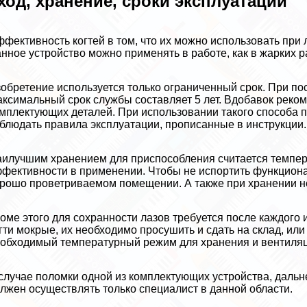
ход, хранение, сроки эксплуатации
фективность когтей в том, что их можно использовать при
нное устройство можно применять в работе, как в жарких ра
обретение используется только ограниченный срок. При по
ксимальный срок службы составляет 5 лет. Вдобавок реко
мплектующих деталей. При использовании такого способа 
блюдать правила эксплуатации, прописанные в инструкции.
илучшим хранением для приспособления считается температ
фективности в применении. Чтобы не испортить функционал
рошо проветриваемом помещении. А также при хранении не
оме этого для сохранности лазов требуется после каждого и
гти мокрые, их необходимо просушить и сдать на склад, ил
обходимый температурный режим для хранения и вентиляц
случае поломки одной из комплектующих устройства, дальн
лжен осуществлять только специалист в данной области.