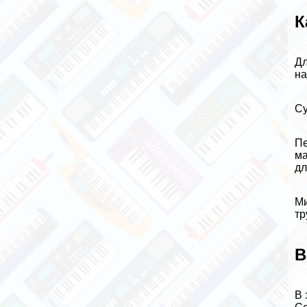
К
Дл
на
Су
Пе
ма
дл
Ми
тр
В
В 