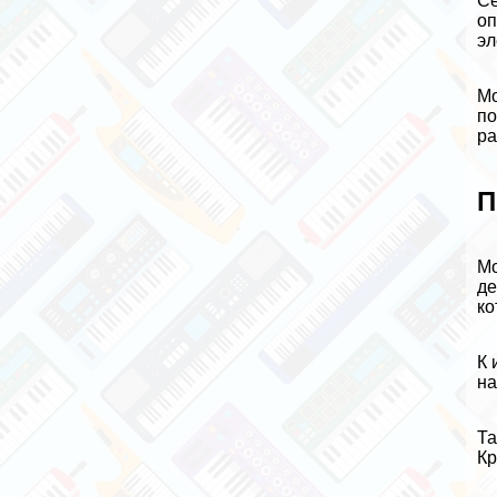
Се
оп
эл
Мо
по
ра
П
Мо
де
ко
К 
на
Та
Кр