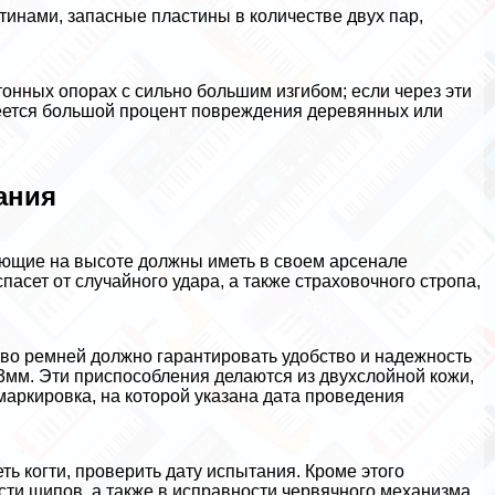
тинами, запасные пластины в количестве двух пар,
онных опорах с сильно большим изгибом; если через эти
имеется большой процент повреждения деревянных или
ания
ающие на высоте должны иметь в своем арсенале
пасет от случайного удара, а также страховочного стропа,
тво ремней должно гарантировать удобство и надежность
3мм. Эти приспособления делаются из двухслойной кожи,
аркировка, на которой указана дата проведения
ь когти, проверить дату испытания. Кроме этого
ти шипов, а также в исправности червячного механизма.