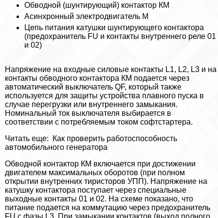
Обводной (шунтирующий) контактор КМ
Асинхронный электродвигатель М
Цепь питания катушки шунтирующего контактора
(пpeдoxpaнитель FU и контакты внутреннего реле 01
и 02)
Напряжение на входные силовые контакты L1, L2, L3 и на
контакты обводного контактора КМ подается через
автоматический выключатель QF, который также
используется для защиты устройства плавного пуска в
случае перегрузки или внутреннего замыкания.
Номинальный ток выключателя выбирается в
соответствии с потрeбляемым током софтстартера.
Читать еще:
Как проверить работоспособность
автомобильного генератора
Обводной контактор КМ включается при достижении
двигателем максимальных оборотов (при полном
открытии внутренних тиристоров УПП). Напряжение на
катушку контактора поступает через специальные
выходные контакты 01 и 02. На схеме показано, что
питание подается на коммутацию через пpeдoxpaнитель
FU с фазы L3. При замыкании контактов (выход полного