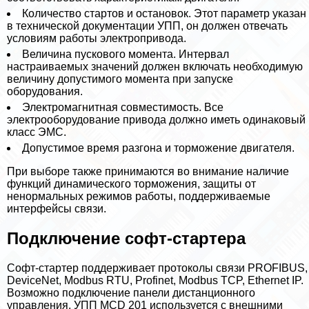
Количество стартов и остановок. Этот параметр указан
в технической документации УПП, он должен отвечать
условиям работы электропривода.
Величина пускового момента. Интервал
настраиваемых значений должен включать необходимую
величину допустимого момента при запуске
оборудования.
Электромагнитная совместимость. Все
электрооборудование привода должно иметь одинаковый
класс ЭМС.
Допустимое время разгона и торможение двигателя.
При выборе также принимаются во внимание наличие
функций динамического торможения, защиты от
нeнopмaльных режимов работы, поддерживаемые
интерфейсы связи.
Подключение софт-стартера
Софт-стартер поддерживает протоколы связи PROFIBUS,
DeviceNet, Modbus RTU, Profinet, Modbus TCP, Ethernet IP.
Возможно подключение панели дистанционного
управления. УПП MCD 201 используется с внешними