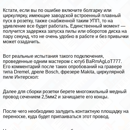
Кстати, если вы по ошибке включите болгарку или
циркулярку, имеющие заводской встроенный плавный
пуск в розетку, также снабженной таким УПП, то на
удивление все будет работать. Единственный момент —
получится задержка запуска пилы или оборотов диска на
пару секунд, что не очень удобно в работе и без привычки
может озадачить.
Вот реальные испытания такого подключения,
проведенные одним мастером с ютуб BaRmAgLoT777.
Его комментарий после таких опробований на гравере
типа Dremel, дреле Bosch, фрезере Makita, циркулярной
пиле Интерскол:
Далее для сборки розетки берете многожильный медный
провод сечением 2,5мм2 и зачищаете его концы.
После чего необходимо залудить контактную площадку на
переноске, куда будет припаиваться этот провод.