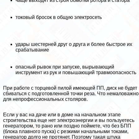
чаще выходят из строя обмотки ротора и статора
токовый бросок в общую электросеть
удары шестерней друг о друга и более быстрое их
сpaбатывание
опасный рывок при запуске, вырывающий
инструмент из рук и повышающий травмоопасность
При работе с торцевой пилой имеющей ПП, диск не будет
сбиваться с подготовленной точки реза. Что немаловажно
для непрофессиональных столяров.
Если у вас на даче или в доме на начальном этапе
строительства еще нет электроэнергии и вы пользуетесь
генератором, то рано или поздно поймете, что без БПП
(блока плавного пуска) с резкими начальными токами,
генератор долго не протянет. Поэтому такая штука