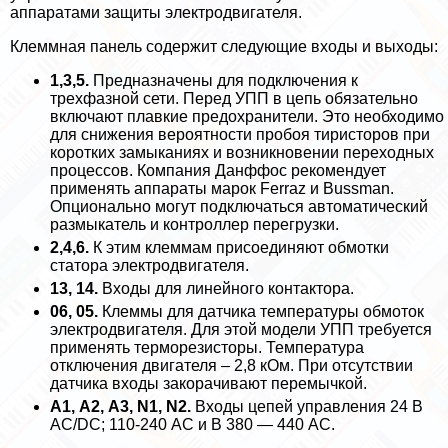
аппаратами защиты электродвигателя.
Клеммная панель содержит следующие входы и выходы:
1,3,5.
Предназначены для подключения к
трехфазной сети. Перед УПП в цепь обязательно
включают плавкие пpeдoxpaнители. Это необходимо
для снижения вероятности пробоя тиристоров при
коротких замыканиях и возникновении переходных
процессов. Компания Данффос рекомендует
применять аппараты марок Ferraz и Bussman.
Опционально могут подключаться автоматический
размыкатель и контроллер перегрузки.
2,4,6.
К этим клеммам присоединяют обмотки
статора электродвигателя.
13, 14.
Входы для линейного контактора.
06, 05.
Клеммы для датчика температуры обмоток
электродвигателя. Для этой модели УПП требуется
применять терморезисторы. Температура
отключения двигателя – 2,8 кОм. При отсутствии
датчика входы закорачивают перемычкой.
А1, А2, А3, N1, N2.
Входы цепей управления 24 В
АС/DC; 110-240 АС и В 380 — 440 АС.