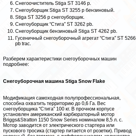
Снегоочиститель Stiga ST 3146 p.
Снегоуборщик Stiga ST 3255 p бензиновый.
Stiga ST 3256 p снегоуборщик.
Снегоуборщик “Стига” ST 3262 pb.
Снегоуборщик бензиновый Stiga ST 4262 pb.
Гусеничный снегоуборочный агрегат “Стига” ST 5266
pb trac.
Разберем хаpaктеристики снегоуборочных машин
подробнее:
Снегоуборочная машина Stiga Snow Flake
Модификация самоходная полупрофессиональная,
способна охватить территорию до 0,6 Га. Вес
снегоуборщика “Стига” 100 кг. В прочном корпусе
установлен американский карбюраторный мотор
Briggs&Stratton 1150 Snow Series номиналом 8,5 л. с.
Мотор заводится от электрического стартера или
пускового тросика (стартер питается от розетки). Привод