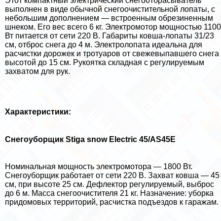
Этот компактный электрический снегоотбрасыватель
выполнен в виде обычной снегоочистительной лопаты, с
небольшим дополнением — встроенным обрезиненным
шнеком. Его вес всего 6 кг. Электромотор мощностью 1100
Вт питается от сети 220 В. Габариты ковша-лопаты 31/23
см, отброс снега до 4 м. Электролопата идеальна для
расчистки дорожек и тротуаров от свежевыпавшего снега
высотой до 15 см. Рукоятка складная с регулируемым
захватом для рук.
Хаpaктеристики:
Снегоуборщик Stiga snow Electric 45/AS45E
Номинальная мощность электромотора — 1800 Вт.
Снегоуборщик работает от сети 220 В. Захват ковша — 45
см, при высоте 25 см. Дефлектор регулируемый, выброс
до 6 м. Масса снегоочистителя 21 кг. Назначение: уборка
придомовых территорий, расчистка подъездов к гаражам.