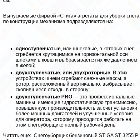
см.
Выпускаемые фирмой «Стига» агрегаты для уборки снега
по конструкции механизма подразделяются на:
одноступенчатые
, или шнековые, в которых снег
сгребается крутящимися на горизонтальной оси
шнеками в ковш и выбрасывается их же давлением
в желоб;
двухступенчатые, или двухроторные
. В этих
устройствах шнеки сгребают снежные массы, а
ротор, расположенный вертикально, выбрасывает
скопившиеся отходы в сторону;
двухступенчатые PRO
— это профессиональные
машины, имеющие гидростатическую трaнcмиссию,
повышенную производительность за счет установки
более мощных двигателей и улучшенные условия
для оператора, которому приходится работать на
этом снегоуборщике полный рабочий день.
Читать еще:
Снегоуборщик бензиновый STIGA ST 3255 P: