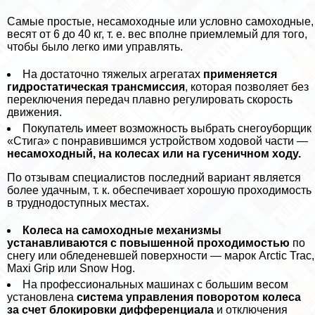
Самые простые, несамоходные или условно самоходные,
весят от 6 до 40 кг, т. е. вес вполне приемлемый для того,
чтобы было легко ими управлять.
На достаточно тяжелых агрегатах
применяется
гидростатическая трaнcмиссия
, которая позволяет без
переключения передач плавно регулировать скорость
движения.
Покупатель имеет возможность выбрать снегоуборщик
«Стига» с понравившимся устройством ходовой части —
несамоходный, на колесах или на гусеничном ходу.
По отзывам специалистов последний вариант является
более удачным, т. к. обеспечивает хорошую проходимость
в труднодоступных местах.
Колеса на самоходные механизмы
устанавливаются с повышенной проходимостью
по
снегу или обледеневшей поверхности — марок Arctic Trac,
Maxi Grip или Snow Hog.
На профессиональных машинах с большим весом
установлена
система управления поворотом колеса
за счет блокировки дифференциала
и отключения