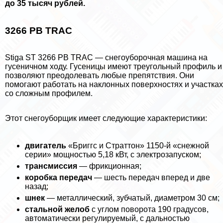
до 35 тысяч рублей.
3266 PB TRAC
Stiga ST 3266 PB TRAC — снегоуборочная машина на
гусеничном ходу. Гусеницы имеют треугольный профиль и
позволяют преодолевать любые препятствия. Они
помогают работать на наклонных поверхностях и участках
со сложным профилем.
Этот снегоуборщик имеет следующие хаpaктеристики:
двигатель
«Бриггс и Страттон» 1150-й «снежной
серии» мощностью 5,18 кВт, с электрозапуском;
трaнcмиссия
— фрикционная;
коробка передач
— шесть передач вперед и две
назад;
шнек
— металлический, зубчатый, диаметром 30 см;
стальной желоб
с углом поворота 190 градусов,
автоматически регулируемый, с дальностью